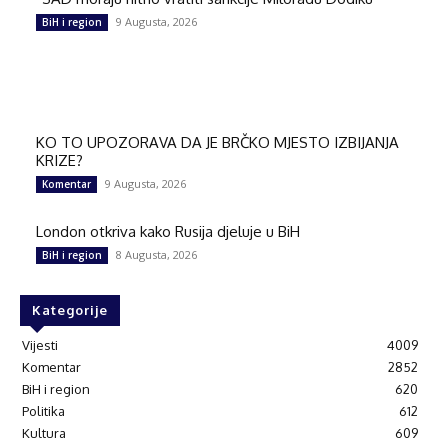
9 Augusta, 2026
BiH i region
KO TO UPOZORAVA DA JE BRČKO MJESTO IZBIJANJA
KRIZE?
9 Augusta, 2026
Komentar
London otkriva kako Rusija djeluje u BiH
8 Augusta, 2026
BiH i region
Kategorije
Vijesti
4009
Komentar
2852
BiH i region
620
Politika
612
Kultura
609