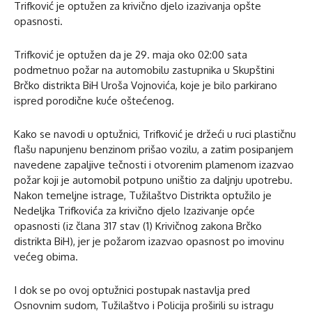
Trifković je optužen za krivično djelo izazivanja opšte
opasnosti.
Trifković je optužen da je 29. maja oko 02:00 sata
podmetnuo požar na automobilu zastupnika u Skupštini
Brčko distrikta BiH Uroša Vojnovića, koje je bilo parkirano
ispred porodične kuće oštećenog.
Kako se navodi u optužnici, Trifković je držeći u ruci plastičnu
flašu napunjenu benzinom prišao vozilu, a zatim posipanjem
navedene zapaljive tečnosti i otvorenim plamenom izazvao
požar koji je automobil potpuno uništio za daljnju upotrebu.
Nakon temeljne istrage, Tužilaštvo Distrikta optužilo je
Nedeljka Trifkovića za krivično djelo Izazivanje opće
opasnosti (iz člana 317 stav (1) Krivičnog zakona Brčko
distrikta BiH), jer je požarom izazvao opasnost po imovinu
većeg obima.
I dok se po ovoj optužnici postupak nastavlja pred
Osnovnim sudom, Tužilaštvo i Policija proširili su istragu