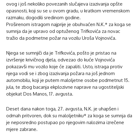
ovog i još nekoliko povezanih slučajeva izazivanja opšte
opasnosti, koji su se u ovom gradu, u kratkom vremenskom
razmaku, dogodili sredinom godine.
Proširenom istragom najprije je obuhvaćen N.K.* za koga se
sumnja da je upravo od optuženog Trifkovića za novac
tražio da podmetne požar na vozilu Uroša Vojnovića.
Njega se sumnjiči da je Trifkovića, pošto je pristao na
izvršenje krivičnog djela, odvezao do kuće Vojnovića
pokazavši mu vozilo koje će zapaliti. Usto, istraga protiv
njega vodi se i zbog izazivanja požara na još jednom
automobilu, koji je putem maloljetne osobe podmetnut 15.
jula, te zbog bacanja ekplozivne naprave na ugostiteljski
objekat Dos Manos, 17. avgusta.
Deset dana nakon toga, 27. avgusta, N.K. je uhapšen i
odmah pritvoren, dok su maloljetniku* za koga se sumnja da
je neposredno postupao po njegovim nalozima izrečene
mjere zabrane.