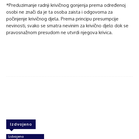
*Preduzimanje radnji krivičnog gonjenja prema određenoj
osobi ne znači da je ta osoba zaista i odgovorna za
počinjenje krivičnog djela. Prema principu presumpcije
nevinosti, svako se smatra nevinim za krivično djelo dok se
pravosnažnom presudom ne utvrdi njegova krivica.
Facebook
Twitter
WhatsApp
Izdvojeno
Izdvojeno