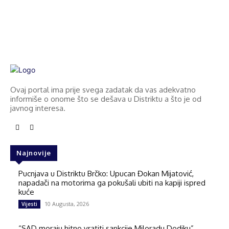
Ovaj portal ima prije svega zadatak da vas adekvatno
informiše o onome što se dešava u Distriktu a što je od
javnog interesa.
Najnovije
Pucnjava u Distriktu Brčko: Upucan Đokan Mijatović,
napadači na motorima ga pokušali ubiti na kapiji ispred
kuće
10 Augusta, 2026
Vijesti
“SAD moraju hitno vratiti sankcije Miloradu Dodiku”