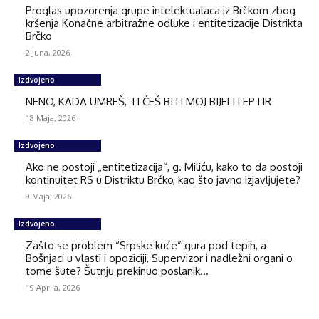
Proglas upozorenja grupe intelektualaca iz Brčkom zbog
kršenja Konačne arbitražne odluke i entitetizacije Distrikta
Brčko
2 Juna, 2026
Izdvojeno
NENO, KADA UMREŠ, TI ĆEŠ BITI MOJ BIJELI LEPTIR
18 Maja, 2026
Izdvojeno
Ako ne postoji „entitetizacija“, g. Miliću, kako to da postoji
kontinuitet RS u Distriktu Brčko, kao što javno izjavljujete?
9 Maja, 2026
Izdvojeno
Zašto se problem “Srpske kuće” gura pod tepih, a
Bošnjaci u vlasti i opoziciji, Supervizor i nadležni organi o
tome šute? Šutnju prekinuo poslanik...
19 Aprila, 2026