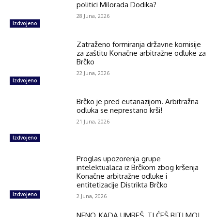
politici Milorada Dodika?
28 Juna, 2026
Izdvojeno
Zatraženo formiranja državne komisije
za zaštitu Konačne arbitražne odluke za
Brčko
22 Juna, 2026
Izdvojeno
Brčko je pred eutanazijom. Arbitražna
odluka se neprestano krši!
21 Juna, 2026
Izdvojeno
Proglas upozorenja grupe
intelektualaca iz Brčkom zbog kršenja
Konačne arbitražne odluke i
entitetizacije Distrikta Brčko
Izdvojeno
2 Juna, 2026
NENO, KADA UMREŠ, TI ĆEŠ BITI MOJ