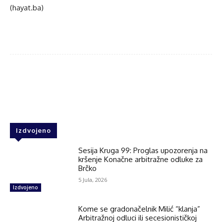
(hayat.ba)
Facebook
Twitter
WhatsApp
Izdvojeno
Sesija Kruga 99: Proglas upozorenja na
kršenje Konačne arbitražne odluke za
Brčko
5 Jula, 2026
Izdvojeno
Kome se gradonačelnik Milić “klanja”
Arbitražnoj odluci ili secesionističkoj