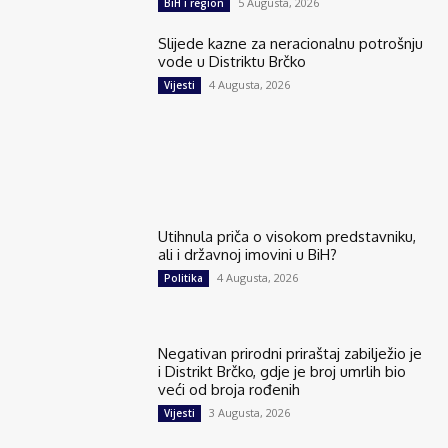
5 Augusta, 2026
BiH i region
Slijede kazne za neracionalnu potrošnju
vode u Distriktu Brčko
4 Augusta, 2026
Vijesti
Utihnula priča o visokom predstavniku,
ali i državnoj imovini u BiH?
4 Augusta, 2026
Politika
Negativan prirodni priraštaj zabilježio je
i Distrikt Brčko, gdje je broj umrlih bio
veći od broja rođenih
3 Augusta, 2026
Vijesti