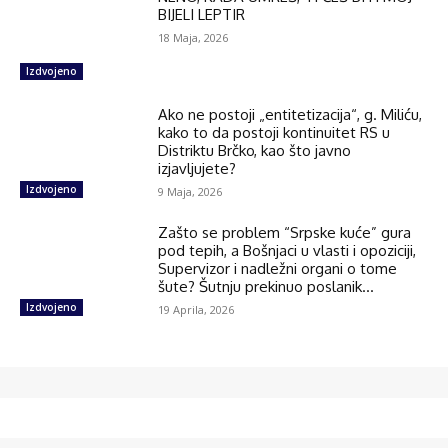
BIJELI LEPTIR
18 Maja, 2026
Izdvojeno
Ako ne postoji „entitetizacija“, g. Miliću,
kako to da postoji kontinuitet RS u
Distriktu Brčko, kao što javno
izjavljujete?
Izdvojeno
9 Maja, 2026
Zašto se problem “Srpske kuće” gura
pod tepih, a Bošnjaci u vlasti i opoziciji,
Supervizor i nadležni organi o tome
šute? Šutnju prekinuo poslanik...
Izdvojeno
19 Aprila, 2026