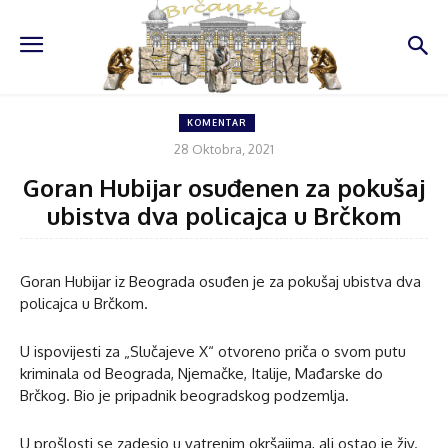
KOMENTAR
28 Oktobra, 2021
Goran Hubijar osuđenen za pokušaj
ubistva dva policajca u Brčkom
Goran Hubijar iz Beograda osuđen je za pokušaj ubistva dva
policajca u Brčkom.
U ispovijesti za „Slučajeve X“ otvoreno priča o svom putu
kriminala od Beograda, Njemačke, Italije, Mađarske do
Brčkog. Bio je pripadnik beogradskog podzemlja.
U prošlosti se zadesio u vatrenim okršajima, ali ostao je živ.