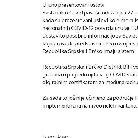
U junu prezentovani uslovi
Sastanak o Covid pasošu održan je i 22. 
kada su prezentovani uslovi koje mora is
nacionalnih COVID-19 potvrda unutar EU.
dostavilo posebnu informaciju za Savjet
koju provode predstavnici RS u ovoj instit
Republika Srpska i Brčko imaju sistem
Republika Srpska i Brčko Distrikt BiH ve
građana u pogledu njihovog COVID statu
digitalnim certifikatom za međunarodnu 
Za sada to još nije učinjeno za područje 
implementirana na nivou nekih kantona.
Izvor: Avaz