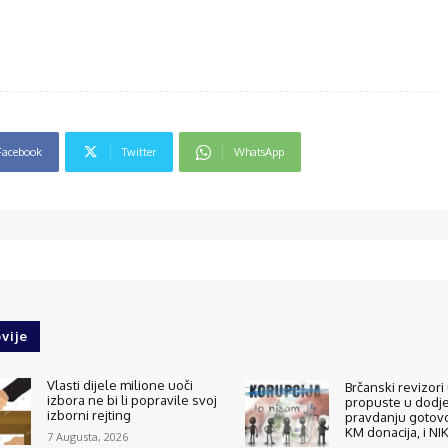
Facebook
Twitter
WhatsApp
vije
Vlasti dijele milione uoči
Brčanski revizori 
izbora ne bi li popravile svoj
propuste u dodjel
izborni rejting
pravdanju gotovo
KM donacija, i N
7 Augusta, 2026