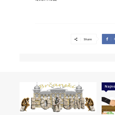
Share
Najno