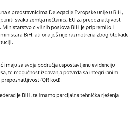
juna s predstavnicima Delegacije Evropske unije u BiH,
puniti svaka zemlja nečlanica EU za prepoznatljivost
 Ministarstvo civilnih poslova BiH je pripremilo i
 ministara BiH, ali ona još nije razmotrena zbog blokade
uciji.
ć imaju za svoja područja uspostavljenu evidenciju
sa, te mogućnost izdavanja potvrda sa integriranim
prepoznatljivost (QR kod).
Federacije BiH, te imamo parcijalna tehnička rješenja