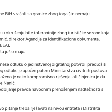
ane BiH vraćali sa granice zbog toga što nemaju
ve u okruženju bile tolerantnije zbog turističke sezone koja
Nanić, direktor Agencije za identifikacione dokumente,
DEEA).
la još u maju.
nese odluku o jedinstvenoj digitalnoj potvrdi, predložili
log odluke je upućen putem Ministarstva civilnih poslova
raženo je neko kompromisno rješenje, ali činjenica je da
e Nanić.
odbijanje pravda navodnim prenošenjem nadležnosti s
o pitanje treba rješavati na nivou entiteta i Distrikta