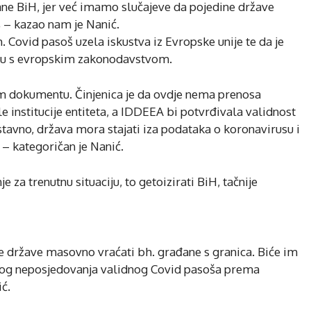
ane BiH, jer već imamo slučajeve da pojedine države
 – kazao nam je Nanić.
. Covid pasoš uzela iskustva iz Evropske unije te da je
adu s evropskim zakonodavstvom.
nom dokumentu. Činjenica je da ovdje nema prenosa
le institucije entiteta, a IDDEEA bi potvrđivala validnost
ostavno, država mora stajati iza podataka o koronavirusu i
 – kategoričan je Nanić.
e za trenutnu situaciju, to getoizirati BiH, tačnije
e države masovno vraćati bh. građane s granica. Biće im
bog neposjedovanja validnog Covid pasoša prema
ić.