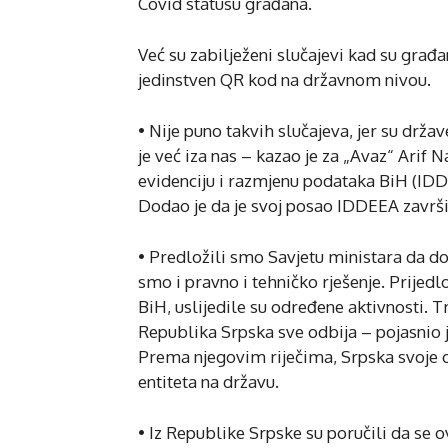
Covid statusu građana.
Već su zabilježeni slučajevi kad su građ
jedinstven QR kod na državnom nivou.
• Nije puno takvih slučajeva, jer su drža
je već iza nas – kazao je za „Avaz“ Arif 
evidenciju i razmjenu podataka BiH (ID
Dodao je da je svoj posao IDDEEA završi
• Predložili smo Savjetu ministara da do
smo i pravno i tehničko rješenje. Prijed
BiH, uslijedile su određene aktivnosti. T
Republika Srpska sve odbija – pojasnio j
Prema njegovim riječima, Srpska svoje 
entiteta na državu.
• Iz Republike Srpske su poručili da se ov