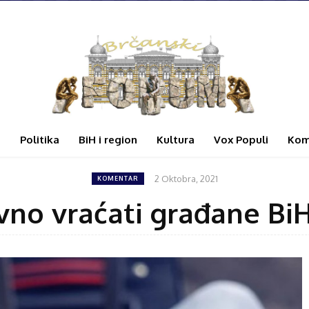
i
Politika
BiH i region
Kultura
Vox Populi
Kom
2 Oktobra, 2021
KOMENTAR
no vraćati građane BiH