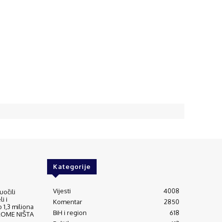
Kategorije
Vijesti
4008
uočili
i i
Komentar
2850
 1,3 miliona
BiH i region
618
IKOME NIŠTA