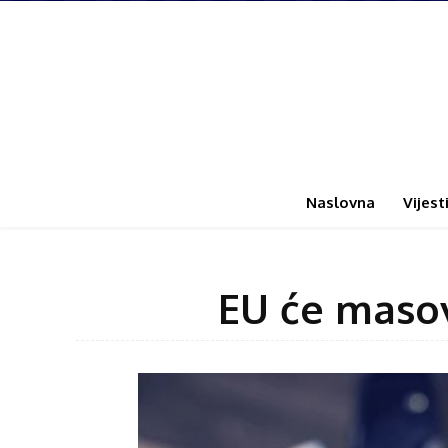
Naslovna
Vijest
EU će masov