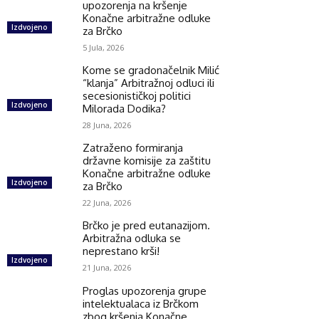
upozorenja na kršenje
Konačne arbitražne odluke
Izdvojeno
za Brčko
5 Jula, 2026
Kome se gradonačelnik Milić
“klanja” Arbitražnoj odluci ili
secesionističkoj politici
Izdvojeno
Milorada Dodika?
28 Juna, 2026
Zatraženo formiranja
državne komisije za zaštitu
Konačne arbitražne odluke
Izdvojeno
za Brčko
22 Juna, 2026
Brčko je pred eutanazijom.
Arbitražna odluka se
neprestano krši!
Izdvojeno
21 Juna, 2026
Proglas upozorenja grupe
intelektualaca iz Brčkom
zbog kršenja Konačne