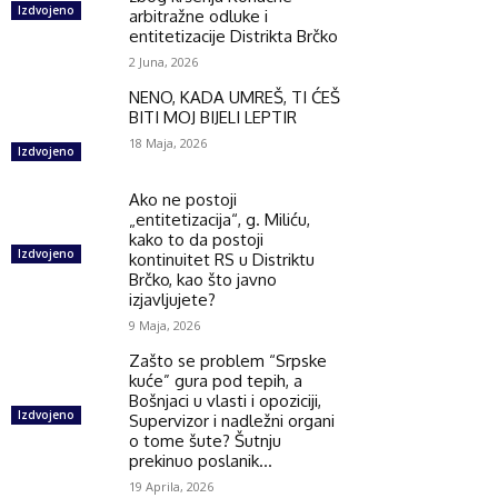
Izdvojeno
arbitražne odluke i
entitetizacije Distrikta Brčko
2 Juna, 2026
NENO, KADA UMREŠ, TI ĆEŠ
BITI MOJ BIJELI LEPTIR
18 Maja, 2026
Izdvojeno
Ako ne postoji
„entitetizacija“, g. Miliću,
kako to da postoji
Izdvojeno
kontinuitet RS u Distriktu
Brčko, kao što javno
izjavljujete?
9 Maja, 2026
Zašto se problem “Srpske
kuće” gura pod tepih, a
Bošnjaci u vlasti i opoziciji,
Izdvojeno
Supervizor i nadležni organi
o tome šute? Šutnju
prekinuo poslanik...
19 Aprila, 2026