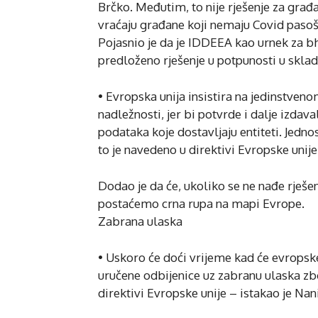
Brčko. Međutim, to nije rješenje za građ
vraćaju građane koji nemaju Covid pasoš
Pojasnio je da je IDDEEA kao urnek za bh
predloženo rješenje u potpunosti u skl
• Evropska unija insistira na jedinstve
nadležnosti, jer bi potvrde i dalje izdava
podataka koje dostavljaju entiteti. Jedn
to je navedeno u direktivi Evropske unije
Dodao je da će, ukoliko se ne nađe rješenj
postaćemo crna rupa na mapi Evrope.
Zabrana ulaska
• Uskoro će doći vrijeme kad će evropsk
uručene odbijenice uz zabranu ulaska z
direktivi Evropske unije – istakao je Nan