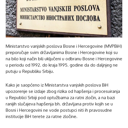
Ministarstvo vanjskih poslova Bosne i Hercegovine (MVPBiH)
preporučuje svim državljanima Bosne i Hercegovine koji su
na bilo koji način bili uključeni u odbranu Bosne i Hercegovine
u periodu od 1992. do kraja 1995. godine da do daljnjeg ne
putuju u Republiku Srbiju.
Kako je saopćeno iz Ministarstva vanjskih poslova BiH
upozorenje se izdaje zbog rizika od hapšenja i procesuiranja
u Republici Srbiji pod optužbama za ratni zločin, a na bazi
ranijih slučajeva hapšenja bh. državljana protiv kojih se u
Bosni i Hercegovini ne vode postupci niti ih pravosudne
institucije BiH terete za ratne zločine.