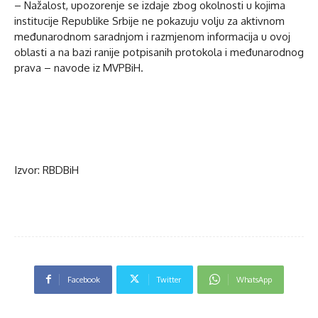
– Nažalost, upozorenje se izdaje zbog okolnosti u kojima
institucije Republike Srbije ne pokazuju volju za aktivnom
međunarodnom saradnjom i razmjenom informacija u ovoj
oblasti a na bazi ranije potpisanih protokola i međunarodnog
prava – navode iz MVPBiH.
Izvor: RBDBiH
Facebook
Twitter
WhatsApp