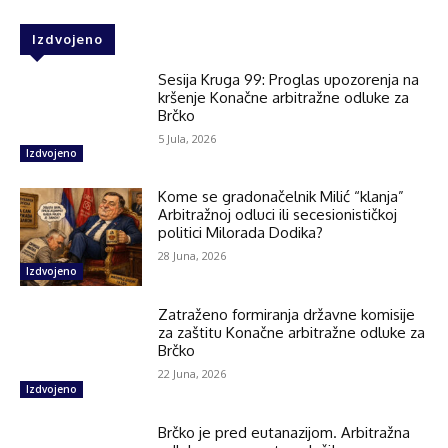
Izdvojeno
Sesija Kruga 99: Proglas upozorenja na
kršenje Konačne arbitražne odluke za
Brčko
5 Jula, 2026
Izdvojeno
Kome se gradonačelnik Milić “klanja”
Arbitražnoj odluci ili secesionističkoj
politici Milorada Dodika?
28 Juna, 2026
Izdvojeno
Zatraženo formiranja državne komisije
za zaštitu Konačne arbitražne odluke za
Brčko
22 Juna, 2026
Izdvojeno
Brčko je pred eutanazijom. Arbitražna