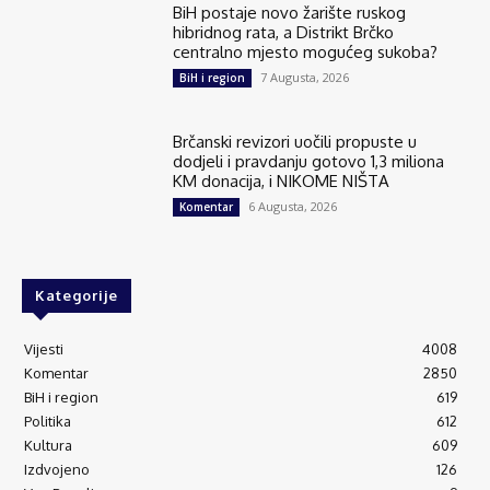
BiH postaje novo žarište ruskog
hibridnog rata, a Distrikt Brčko
centralno mjesto mogućeg sukoba?
7 Augusta, 2026
BiH i region
Brčanski revizori uočili propuste u
dodjeli i pravdanju gotovo 1,3 miliona
KM donacija, i NIKOME NIŠTA
6 Augusta, 2026
Komentar
Kategorije
Vijesti
4008
Komentar
2850
BiH i region
619
Politika
612
Kultura
609
Izdvojeno
126