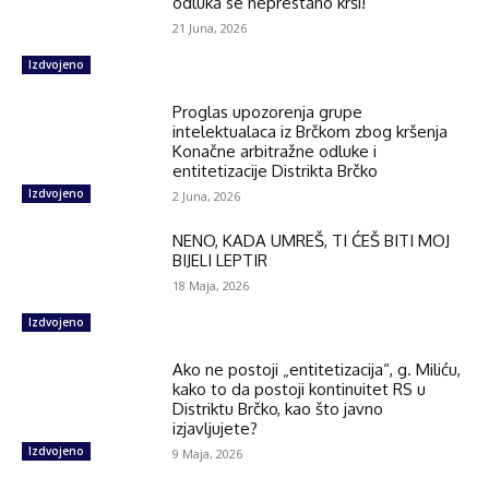
odluka se neprestano krši!
21 Juna, 2026
Izdvojeno
Proglas upozorenja grupe
intelektualaca iz Brčkom zbog kršenja
Konačne arbitražne odluke i
entitetizacije Distrikta Brčko
Izdvojeno
2 Juna, 2026
NENO, KADA UMREŠ, TI ĆEŠ BITI MOJ
BIJELI LEPTIR
18 Maja, 2026
Izdvojeno
Ako ne postoji „entitetizacija“, g. Miliću,
kako to da postoji kontinuitet RS u
Distriktu Brčko, kao što javno
izjavljujete?
Izdvojeno
9 Maja, 2026