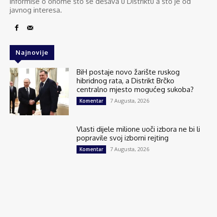
informiše o onome što se dešava u Distriktu a što je od
javnog interesa.
Najnovije
BiH postaje novo žarište ruskog
hibridnog rata, a Distrikt Brčko
centralno mjesto mogućeg sukoba?
7 Augusta, 2026
Komentar
Vlasti dijele milione uoči izbora ne bi li
popravile svoj izborni rejting
7 Augusta, 2026
Komentar