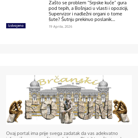
Zašto se problem “Srpske kuće” gura
pod tepih, a Bošnjaci u vlasti i opoziciji,
Supervizor i nadležni organi o tome
šute? Šutnju prekinuo poslanik...
Izdvojeno
19 Aprila, 2026
Ovaj portal ima prije svega zadatak da vas adekvatno