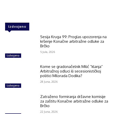
Facebook
Twitter
WhatsApp
Izdvojeno
Sesija Kruga 99: Proglas upozorenja na
kršenje Konačne arbitražne odluke za
Brčko
5 Jula, 2026
Izdvojeno
Kome se gradonačelnik Milić “klanja”
Arbitražnoj odluci ili secesionističkoj
politici Milorada Dodika?
28 Juna, 2026
Izdvojeno
Zatraženo formiranja državne komisije
za zaštitu Konačne arbitražne odluke za
Brčko
22 Juna, 2026