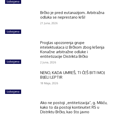
Izdvojeno
Brčko je pred eutanazijom. Arbitražna
odluka se neprestano krši!
21 Juna, 2026
Izdvojeno
Proglas upozorenja grupe
intelektualaca iz Brčkom zbog kršenja
Konačne arbitražne odluke i
entitetizacije Distrikta Brčko
Izdvojeno
2 Juna, 2026
NENO, KADA UMREŠ, TI ĆEŠ BITI MOJ
BIJELI LEPTIR
18 Maja, 2026
Izdvojeno
Ako ne postoji „entitetizacija“, g. Miliću,
kako to da postoji kontinuitet RS u
Distriktu Brčko, kao što javno