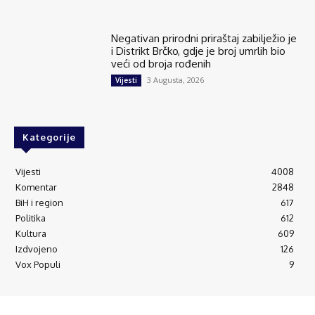
Negativan prirodni priraštaj zabilježio je
i Distrikt Brčko, gdje je broj umrlih bio
veći od broja rođenih
3 Augusta, 2026
Vijesti
Kategorije
Vijesti
4008
Komentar
2848
BiH i region
617
Politika
612
Kultura
609
Izdvojeno
126
Vox Populi
9
© Brčanski forum.