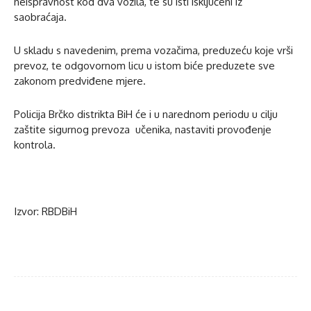
neispravnost kod dva vozila, te su isti isključeni iz
saobraćaja.
U skladu s navedenim, prema vozačima, preduzeću koje vrši
prevoz, te odgovornom licu u istom biće preduzete sve
zakonom predviđene mjere.
Policija Brčko distrikta BiH će i u narednom periodu u cilju
zaštite sigurnog prevoza učenika, nastaviti provođenje
kontrola.
Izvor: RBDBiH