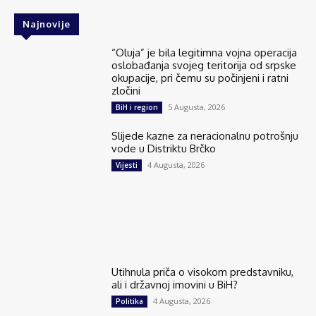
Najnovije
“Oluja” je bila legitimna vojna operacija
oslobađanja svojeg teritorija od srpske
okupacije, pri čemu su počinjeni i ratni
zločini
5 Augusta, 2026
BiH i region
Slijede kazne za neracionalnu potrošnju
vode u Distriktu Brčko
4 Augusta, 2026
Vijesti
Utihnula priča o visokom predstavniku,
ali i državnoj imovini u BiH?
4 Augusta, 2026
Politika