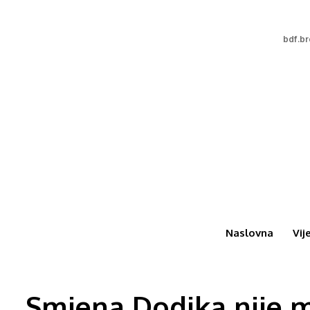
bdf.b
Naslovna
Vij
Smjena Dodika nije m