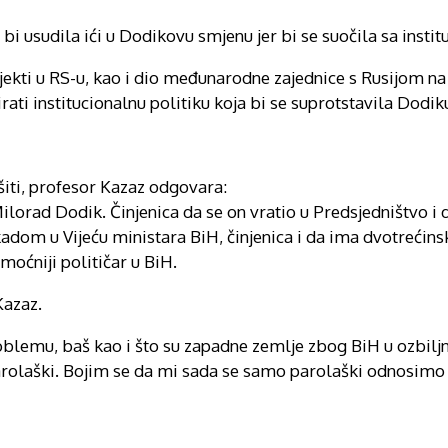
i usudila ići u Dodikovu smjenu jer bi se suočila sa instit
ubjekti u RS-u, kao i dio međunarodne zajednice s Rusijom na
irati institucionalnu politiku koja bi se suprotstavila Dodik
ešiti, profesor Kazaz odgovara:
lorad Dodik. Činjenica da se on vratio u Predsjedništvo i 
kadom u Vijeću ministara BiH, činjenica i da ima dvotrećins
moćniji političar u BiH.
Kazaz.
oblemu, baš kao i što su zapadne zemlje zbog BiH u ozbi
arolaški. Bojim se da mi sada se samo parolaški odnosimo