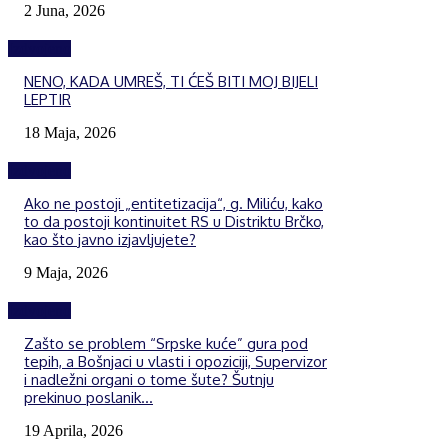
2 Juna, 2026
Izdvojeno
NENO, KADA UMREŠ, TI ĆEŠ BITI MOJ BIJELI
LEPTIR
18 Maja, 2026
Izdvojeno
Ako ne postoji „entitetizacija“, g. Miliću, kako
to da postoji kontinuitet RS u Distriktu Brčko,
kao što javno izjavljujete?
9 Maja, 2026
Izdvojeno
Zašto se problem “Srpske kuće” gura pod
tepih, a Bošnjaci u vlasti i opoziciji, Supervizor
i nadležni organi o tome šute? Šutnju
prekinuo poslanik...
19 Aprila, 2026