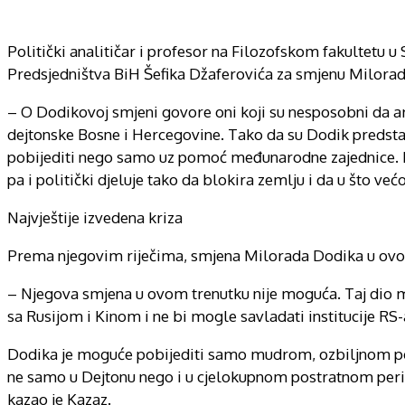
Politički analitičar i profesor na Filozofskom fakultetu u
Predsjedništva BiH Šefika Džaferovića za smjenu Milora
– O Dodikovoj smjeni govore oni koji su nesposobni da art
dejtonske Bosne i Hercegovine. Tako da su Dodik predsta
pobijediti nego samo uz pomoć međunarodne zajednice. Nar
pa i politički djeluje tako da blokira zemlju i da u što v
Najvještije izvedena kriza
Prema njegovim riječima, smjena Milorada Dodika u ovo
– Njegova smjena u ovom trenutku nije moguća. Taj dio
sa Rusijom i Kinom i ne bi mogle savladati institucije RS-
Dodika je moguće pobijediti samo mudrom, ozbiljnom poli
ne samo u Dejtonu nego i u cjelokupnom postratnom periodu.
kazao je Kazaz.