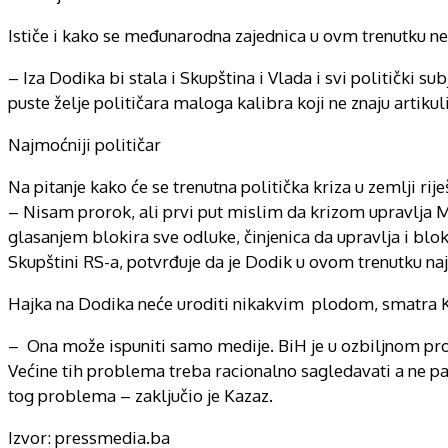
Ističe i kako se međunarodna zajednica u ovm trenutku ne b
– Iza Dodika bi stala i Skupština i Vlada i svi politički s
puste želje političara maloga kalibra koji ne znaju artikul
Najmoćniji političar
Na pitanje kako će se trenutna politička kriza u zemlji rij
– Nisam prorok, ali prvi put mislim da krizom upravlja Mi
glasanjem blokira sve odluke, činjenica da upravlja i blo
Skupštini RS-a, potvrđuje da je Dodik u ovom trenutku naj
Hajka na Dodika neće uroditi nikakvim plodom, smatra 
– Ona može ispuniti samo medije. BiH je u ozbiljnom pr
Većine tih problema treba racionalno sagledavati a ne p
tog problema – zaključio je Kazaz.
Izvor: pressmedia.ba