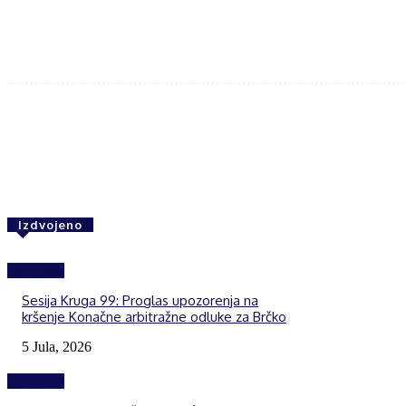
Share
F
Izdvojeno
Izdvojeno
Sesija Kruga 99: Proglas upozorenja na
kršenje Konačne arbitražne odluke za Brčko
5 Jula, 2026
Izdvojeno