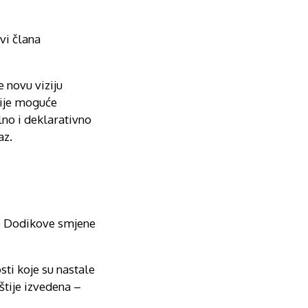
vi člana
 novu viziju
nije moguće
lno i deklarativno
az.
ko Dodikove smjene
ti koje su nastale
štije izvedena –