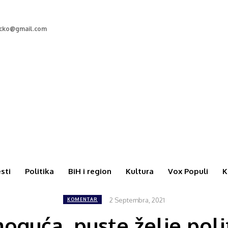
rcko@gmail.com
esti
Politika
BiH i region
Kultura
Vox Populi
K
2 Septembra, 2021
KOMENTAR
oguća, puste želje poli