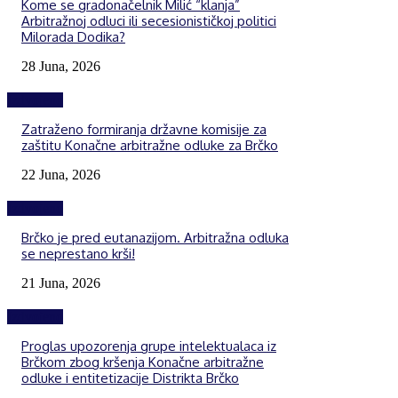
Kome se gradonačelnik Milić “klanja”
Arbitražnoj odluci ili secesionističkoj politici
Milorada Dodika?
28 Juna, 2026
Izdvojeno
Zatraženo formiranja državne komisije za
zaštitu Konačne arbitražne odluke za Brčko
22 Juna, 2026
Izdvojeno
Brčko je pred eutanazijom. Arbitražna odluka
se neprestano krši!
21 Juna, 2026
Izdvojeno
Proglas upozorenja grupe intelektualaca iz
Brčkom zbog kršenja Konačne arbitražne
odluke i entitetizacije Distrikta Brčko