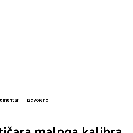
omentar
Izdvojeno
tičara maloga kalibra