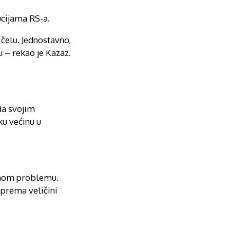
ucijama RS-a.
 čelu. Jednostavno,
u – rekao je Kazaz.
da svojim
ku većinu u
ljnom problemu.
 prema veličini