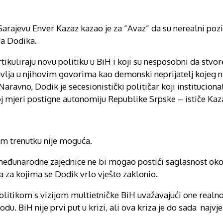
 Sarajevu Enver Kazaz kazao je za “Avaz” da su nerealni pozi
da Dodika.
ikuliraju novu politiku u BiH i koji su nesposobni da stvore
vlja u njihovim govorima kao demonski neprijatelj kojeg 
avno, Dodik je secesionistički političar koji instituciona
ećoj mjeri postigne autonomiju Republike Srpske – ističe Kaz
m trenutku nije moguća.
 međunarodne zajednice ne bi mogao postići saglasnost o
a za kojima se Dodik vrlo vješto zaklonio.
tikom s vizijom multietničke BiH uvažavajući one realnos
 BiH nije prvi put u krizi, ali ova kriza je do sada najvje