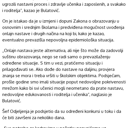
ugrozili nastavni proces i zdravlje učenika i zaposlenih, a svakako
i roditelja“, kazao je Bulatović.
On je istakao da je u izmjeni i dopuni Zakona o obrazovanju u
osnovnim i srednjim školama i predviđena mogućnost uvođenja
onlajn nastave i drugih načina na koji bi, kako je kazao,
eventualno prevazišla nepovoljna epidemiološka situacija.
„Onlajn nastava jeste alternativa, ali nije što može da zadovolji
suštinu obrazovanja, nego se radi samo o prevazilaženju
određene situacije. S tim u vezi, pratićemo situaciju i
prilagođavati se. Ako dođe do nastave na daljinu, provjera
znanja se mora i treba vršiti u školskim objektima. Podsjećam,
prošle godine smo imali situacije poput nedovoljne pokrivenosti
mrežom kako bi svi učenici mogli neometano da prate nastavu,
nedovoljne edukovanosti i roditelja i učenika“, naglasio je
Bulatović.
Šef Odjeljenja je podsjetio da su određeni konkursi u toku i da
će biti završeni za nekoliko dana.