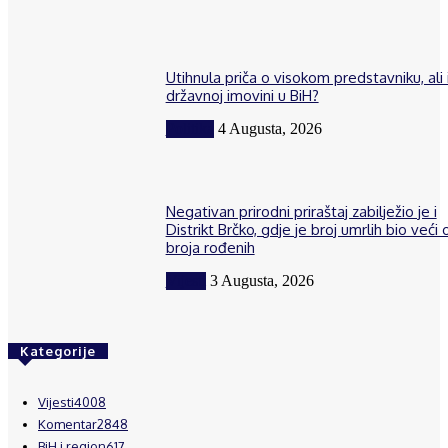
Utihnula priča o visokom predstavniku, ali 
državnoj imovini u BiH?
Politika
4 Augusta, 2026
Negativan prirodni priraštaj zabilježio je i
Distrikt Brčko, gdje je broj umrlih bio veći 
broja rođenih
Vijesti
3 Augusta, 2026
Kategorije
Vijesti
4008
Komentar
2848
BiH i region
617