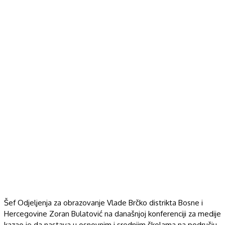
Šef Odjeljenja za obrazovanje Vlade Brčko distrikta Bosne i
Hercegovine Zoran Bulatović na današnjoj konferenciji za medije
kazao je da nastava u osnovnim i srednjim školama na području