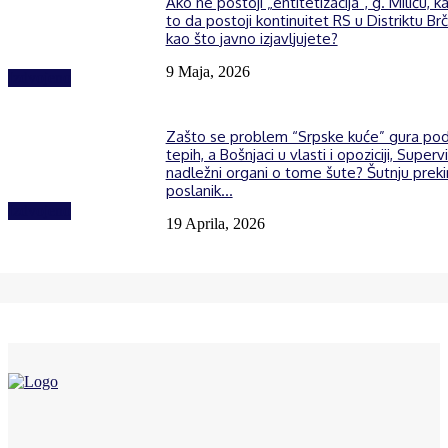
Ako ne postoji „entitetizacija“, g. Miliću, k
to da postoji kontinuitet RS u Distriktu Brč
kao što javno izjavljujete?
9 Maja, 2026
Izdvojeno
Zašto se problem “Srpske kuće” gura po
tepih, a Bošnjaci u vlasti i opoziciji, Supervi
nadležni organi o tome šute? Šutnju prek
poslanik...
Izdvojeno
19 Aprila, 2026