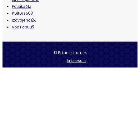
Politika
612
Kultura
609
Izdvojeno
126
Vox Populi
9
© Brčanski forum.
Impresum