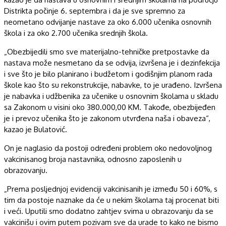
Distrikta počinje 6. septembra i da je sve spremno za
neometano odvijanje nastave za oko 6.000 učenika osnovnih
škola i za oko 2.700 učenika srednjih škola.
„Obezbijedili smo sve materijalno-tehničke pretpostavke da
nastava može nesmetano da se odvija, izvršena je i dezinfekcija
i sve što je bilo planirano i budžetom i godišnjim planom rada
škole kao što su rekonstrukcije, nabavke, to je urađeno. Izvršena
je nabavka i udžbenika za učenike u osnovnim školama u skladu
sa Zakonom u visini oko 380.000,00 KM. Takođe, obezbijeđen
je i prevoz učenika što je zakonom utvrđena naša i obaveza“,
kazao je Bulatović.
On je naglasio da postoji određeni problem oko nedovoljnog
vakcinisanog broja nastavnika, odnosno zaposlenih u
obrazovanju.
„Prema posljednjoj evidenciji vakcinisanih je između 50 i 60%, s
tim da postoje naznake da će u nekim školama taj procenat biti
i veći. Uputili smo dodatno zahtjev svima u obrazovanju da se
vakcinišu i ovim putem pozivam sve da urade to kako ne bismo