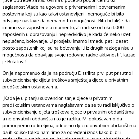
„Sve potrebe za kadrovima u početku popunićemo uz
saglasnost Vlade na ugovore o privremenim i povremenim
poslovima koji su kao takvi ustanovljeni i nemoguće bi bilo
odvijanje nastave da nemamo tu mogućnost. Bilo bi lakše da
imamo sve zaposlene u momentu, ali radi se od oko 1.000
zaposlenih u obrazovanju i nepredvidivo je kada će neko uzeti
neplaćeno, bolovanje. U prosjeku imamo između pet i deset
posto zaposlenih koji su na bolovanju ili iz drugih razloga nisu u
mogućnosti da obavljaju svoje redovne radne aktivnosti“, kazao
je Bulatović.
On je napomenuo da je na području Distrikta prvi put prisutno i
subvencionisanje dijela troškova smještaja djece u privatnim
predškolskim ustanovama.
„Kada je u pitanju subvencionisanje djece u privatnim
predškolskim ustanovama naglašavam da se tu radi isključivo o
subvencionisanju dijela troškova djece u privatnim obdaništima,
a ne privatnih obdaništa i to je razlika. Mi pokušavamo da
pomognemo roditeljima, odnosno djeci u privatnim obdaništima
da ih koliko-toliko namirimo za određeni iznos kako bi bili