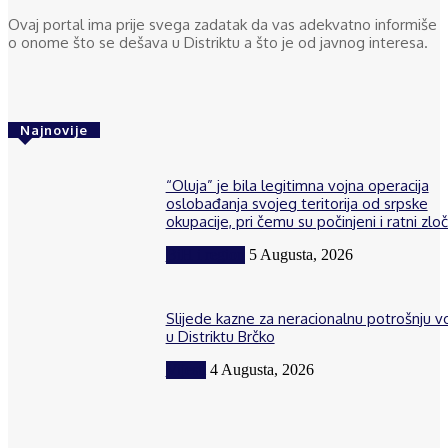
Ovaj portal ima prije svega zadatak da vas adekvatno informiše
o onome što se dešava u Distriktu a što je od javnog interesa.
Najnovije
“Oluja” je bila legitimna vojna operacija
oslobađanja svojeg teritorija od srpske
okupacije, pri čemu su počinjeni i ratni zloč
BiH i region
5 Augusta, 2026
Slijede kazne za neracionalnu potrošnju 
u Distriktu Brčko
Vijesti
4 Augusta, 2026