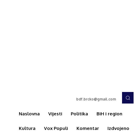
bdf.brcko@gmail.com
Naslovna
Vijesti
Politika
BiH i region
Kultura
Vox Populi
Komentar
Izdvojeno