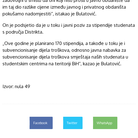
zadovoljni u smislu da oni koji nisu prošli u javno obdanište da
im taj dio razlike cijene između javnog i privatnog obdaništa
pokušamo nadomjestiti“, istakao je Bulatović.
On je podsjetio da je u toku i javni poziv za stipendije studenata
s područja Distrikta.
„Ove godine je planirano 170 stipendija, a takođe u toku je i
subvencionisanje dijela troškova, odnosno javna nabavka za
subvencionisanje dijela troškova smještaja naših studenata u
studentskim centrima na teritoriji BiH“, kazao je Bulatović.
Izvor: nula 49
Facebook
Twitter
WhatsApp