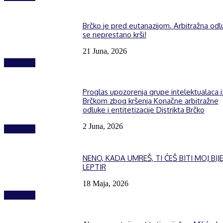
Brčko je pred eutanazijom. Arbitražna odl
se neprestano krši!
21 Juna, 2026
Izdvojeno
Proglas upozorenja grupe intelektualaca i
Brčkom zbog kršenja Konačne arbitražne
odluke i entitetizacije Distrikta Brčko
2 Juna, 2026
Izdvojeno
NENO, KADA UMREŠ, TI ĆEŠ BITI MOJ BIJE
LEPTIR
18 Maja, 2026
Izdvojeno