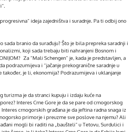
i“.
progresivna“ ideja zajedništva i suradnje. Pa ti odbij ono
o sada branio da surađuju? Što je bila prepreka saradnji i
ionalizmi, koji sada trebaju biti nahranjeni Bosnom i
JOM? Za “Mali Schengen” je, kada je predstavljen, a
 da podrazumijeva i “jačanje prekogranične saradnje u
je također, je li, ekonomija? Podrazumijeva i uklanjanje
 turizma je da stranci kupuju i izdaju kuće na
 porez? Interes Crne Gore je da se pare od crnogorskog
 Interes crnogorskih građana je da jeftina radna snaga iz
crnogorsko primorje i preuzme sve poslove na njemu? Ali
đani mogli bi raditi na „baušteli“ u Tetovu, Surdulici i
iste šanse, je li tako? Interes Crne Gore je da Srbija kupi