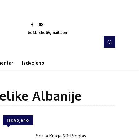
bdf.brcko@gmail.com
entar
Izdvojeno
Velike Albanije
Izdvojeno
Sesija Kruga 99: Proglas