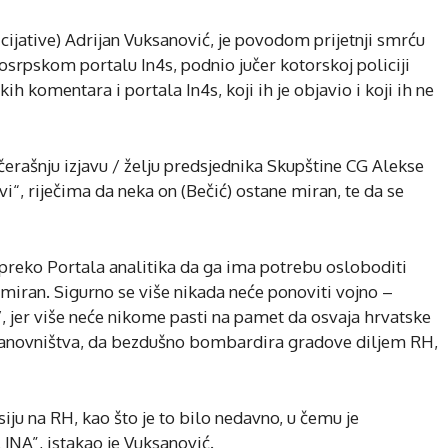
ijative) Adrijan Vuksanović, je povodom prijetnji smrću
srpskom portalu In4s, podnio jučer kotorskoj policiji
kih komentara i portala In4s, koji ih je objavio i koji ih ne
erašnju izjavu / želju predsjednika Skupštine CG Alekse
vi“, riječima da neka on (Bečić) ostane miran, te da se
 preko Portala analitika da ga ima potrebu osloboditi
miran. Sigurno se više nikada neće ponoviti vojno –
’, jer više neće nikome pasti na pamet da osvaja hrvatske
n stanovništva, da bezdušno bombardira gradove diljem RH,
siju na RH, kao što je to bilo nedavno, u čemu je
. JNA”, istakao je Vuksanović.