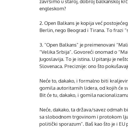
završimo u staroj, dobroj balkanskoj k
engleskom?
2. Open Balkans je kopija već postojećeg
Berlin, nego Beograd i Tirana. To frazi
3. “Open Balkans” je preimenovani “Mali
“Velika Srbija”. Govoreći onomad o “Mal
Jugoslavija. To je istina. U pitanju je n
Slovenaca. Preciznije: ono što pokušavaju
Neće to, dakako, i formalno biti kraljevin
gomila autoritarnih lidera, od kojih će sva
Bit će tu, dakako, i gomila nacionalizama
Neće, dakako, ta država/savez odmah bit
sa slobodnom trgovinom i protokom ljudi
politički sporazum”. Baš kao što je i EU