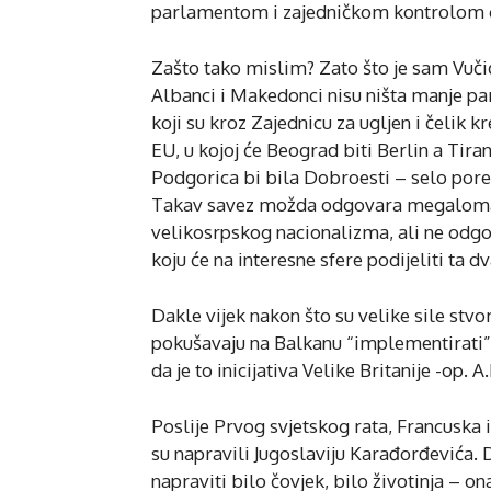
parlamentom i zajedničkom kontrolom 
Zašto tako mislim? Zato što je sam Vučić
Albanci i Makedonci nisu ništa manje pam
koji su kroz Zajednicu za ugljen i čelik 
EU, u kojoj će Beograd biti Berlin a Tira
Podgorica bi bila Dobroesti – selo pore
Takav savez možda odgovara megaloman
velikosrpskog nacionalizma, ali ne odgov
koju će na interesne sfere podijeliti ta 
Dakle vijek nakon što su velike sile stvo
pokušavaju na Balkanu “implementirati” e
da je to inicijativa Velike Britanije -op. A
Poslije Prvog svjetskog rata, Francuska 
su napravili Jugoslaviju Karađorđevića. 
napraviti bilo čovjek, bilo životinja – on