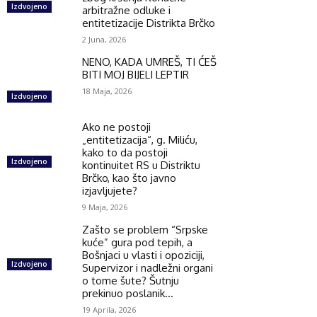
Izdvojeno
arbitražne odluke i
entitetizacije Distrikta Brčko
2 Juna, 2026
NENO, KADA UMREŠ, TI ĆEŠ
BITI MOJ BIJELI LEPTIR
18 Maja, 2026
Izdvojeno
Ako ne postoji
„entitetizacija“, g. Miliću,
kako to da postoji
Izdvojeno
kontinuitet RS u Distriktu
Brčko, kao što javno
izjavljujete?
9 Maja, 2026
Zašto se problem “Srpske
kuće” gura pod tepih, a
Bošnjaci u vlasti i opoziciji,
Izdvojeno
Supervizor i nadležni organi
o tome šute? Šutnju
prekinuo poslanik...
19 Aprila, 2026