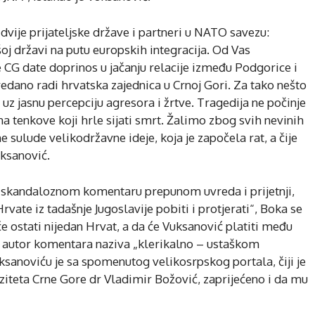
 dvije prijateljske države i partneri u NATO savezu:
j državi na putu europskih integracija. Od Vas
CG date doprinos u jačanju relacije između Podgorice i
edano radi hrvatska zajednica u Crnoj Gori. Za tako nešto
 uz jasnu percepciju agresora i žrtve. Tragedija ne počinje
na tenkove koji hrle sijati smrt. Žalimo zbog svih nevinih
dne sulude velikodržavne ideje, koja je započela rat, a čije
uksanović.
u skandaloznom komentaru prepunom uvreda i prijetnji,
rvate iz tadašnje Jugoslavije pobiti i protjerati“, Boka se
e ostati nijedan Hrvat, a da će Vuksanović platiti među
 autor komentara naziva „klerikalno – ustaškom
ksanoviću je sa spomenutog velikosrpskog portala, čiji je
ziteta Crne Gore dr Vladimir Božović, zaprijećeno i da mu