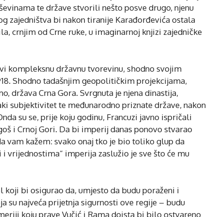
 ruševinama te države stvorili nešto posve drugo, njenu
og zajedništva bi nakon tiranije Karađorđevića ostala
a, crnjim od Crne ruke, u imaginarnoj knjizi zajedničke
vi kompleksnu državnu tvorevinu, shodno svojim
918. Shodno tadašnjim geopolitičkim projekcijama,
o, država Crna Gora. Svrgnuta je njena dinastija,
vaki subjektivitet te međunarodno priznate države, nakon
Onda su se, prije koju godinu, Francuzi javno ispričali
oš i Crnoj Gori. Da bi imperij danas ponovo stvarao
 da vam kažem: svako onaj tko je bio toliko glup da
iji i vrijednostima“ imperija zaslužio je sve što će mu
 koji bi osigurao da, umjesto da budu poraženi i
a su najveća prijetnja sigurnosti ove regije – budu
meriji koju prave Vučić i Rama doista bi bilo ostvareno