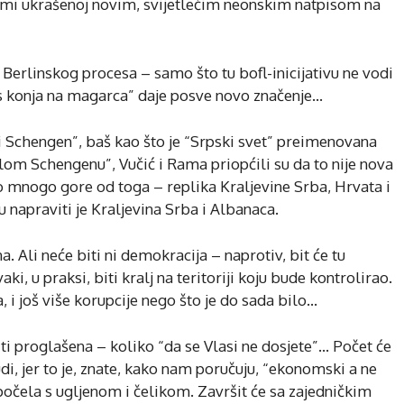
rčmi ukrašenoj novim, svijetlećim neonskim natpisom na
 Berlinskog procesa – samo što tu bofl-inicijativu ne vodi
 “s konja na magarca” daje posve novo značenje…
 Schengen”, baš kao što je “Srpski svet” preimenovana
om Schengenu”, Vučić i Rama priopćili su da to nije nova
ešto mnogo gore od toga – replika Kraljevine Srba, Hrvata i
 napraviti je Kraljevina Srba i Albanaca.
a. Ali neće biti ni demokracija – naprotiv, bit će tu
ki, u praksi, biti kralj na teritoriji koju bude kontrolirao.
, i još više korupcije nego što je do sada bilo…
i proglašena – koliko “da se Vlasi ne dosjete”… Počet će
, jer to je, znate, kako nam poručuju, “ekonomski a ne
 počela s ugljenom i čelikom. Završit će sa zajedničkim