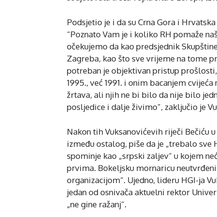
Podsjetio je i da su Crna Gora i Hrvatska
“Poznato Vam je i koliko RH pomaže našo
očekujemo da kao predsjednik Skupštine 
Zagreba, kao što sve vrijeme na tome pr
potreban je objektivan pristup prošlosti,
1995., već 1991. i onim bacanjem cvijeća 
žrtava, ali njih ne bi bilo da nije bilo je
posljedice i dalje živimo”, zaključio je V
Nakon tih Vuksanovićevih riječi Bečiću 
između ostalog, piše da je „trebalo sve H
spominje kao „srpski zaljev“ u kojem neć
prvima. Bokeljsku mornaricu neutvrđeni
organizacijom“. Ujedno, lideru HGI-ja Vu
jedan od osnivača aktuelni rektor Univer
„ne gine ražanj“.