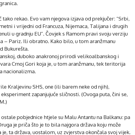
granica.
 tako rekao. Evo vam njegova izjava od prekjučer: “Srbi,
etni i vrijedni od Francuza, Nijemaca, Talijana i drugih
krenuli u gradnju EU”. Čovjek s Ramom pravi svoju verziju
na – Pariz. Ili obratno. Kako bilo, u tom aranžmanu
d Bukurešta.
skoj, duboko anakronoj prirodi velikoalbanskog i
ara Crnoj Gori koja je, u tom aranžmanu, tek teritorija
dva nacionalizma.
rile Kraljevinu SHS, one (ili barem neke od njih),
ksperiment zapanjujuće sličnosti. (Ovoga puta, čini se,
.M.)
i ostale pobjednice htjele su Malu Antantu na Balkanu: pa
Druga je priča što je to bila najgora država koju može
a je, ta država, uostalom, uz zvjerstva okončala svoj vijek.