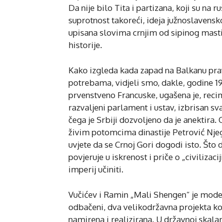
Da nije bilo Tita i partizana, koji su na
suprotnost takoreći, ideja južnoslavensk
upisana slovima crnjim od sipinog mastil
historije.
Kako izgleda kada zapad na Balkanu pra
potrebama, vidjeli smo, dakle, godine 1
prvenstveno Francuske, ugašena je, recim
razvaljeni parlament i ustav, izbrisan s
čega je Srbiji dozvoljeno da je anektira. 
živim potomcima dinastije Petrović Njeg
uvjete da se Crnoj Gori dogodi isto. Što
povjeruje u iskrenost i priče o „civilizac
imperij učiniti.
Vučićev i Ramin „Mali Shengen“ je model
odbačeni, dva velikodržavna projekta koj
namirena i realizirana. U državnoj skala