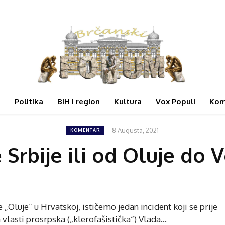
i
Politika
BiH i region
Kultura
Vox Populi
Kom
8 Augusta, 2021
KOMENTAR
 Srbije ili od Oluje do 
 „Oluje“ u Hrvatskoj, ističemo jedan incident koji se prije
 vlasti prosrpska („klerofašistička“) Vlada…