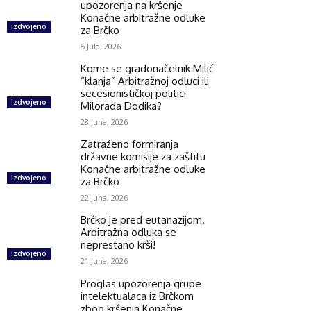
upozorenja na kršenje
Konačne arbitražne odluke
Izdvojeno
za Brčko
5 Jula, 2026
Kome se gradonačelnik Milić
“klanja” Arbitražnoj odluci ili
secesionističkoj politici
Izdvojeno
Milorada Dodika?
28 Juna, 2026
Zatraženo formiranja
državne komisije za zaštitu
Konačne arbitražne odluke
Izdvojeno
za Brčko
22 Juna, 2026
Brčko je pred eutanazijom.
Arbitražna odluka se
neprestano krši!
Izdvojeno
21 Juna, 2026
Proglas upozorenja grupe
intelektualaca iz Brčkom
zbog kršenja Konačne