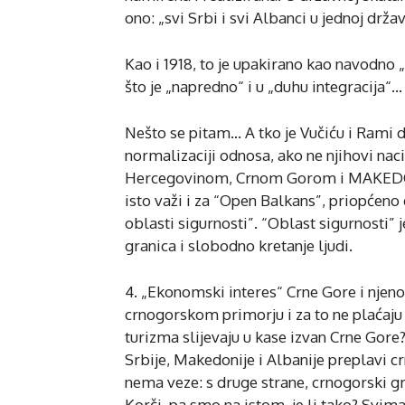
ono: „svi Srbi i svi Albanci u jednoj držav
Kao i 1918, to je upakirano kao navodno „
što je „napredno“ i u „duhu integracija“…
Nešto se pitam… A tko je Vučiću i Rami d
normalizaciji odnosa, ako ne njihovi nac
Hercegovinom, Crnom Gorom i MAKEDONI
isto važi i za “Open Balkans”, priopćeno
oblasti sigurnosti”. “Oblast sigurnosti” 
granica i slobodno kretanje ljudi.
4. „Ekonomski interes“ Crne Gore i njenog
crnogorskom primorju i za to ne plaćaju
turizma slijevaju u kase izvan Crne Gore?
Srbije, Makedonije i Albanije preplavi 
nema veze: s druge strane, crnogorski gra
Korči, pa smo na istom, je li tako? Svima 