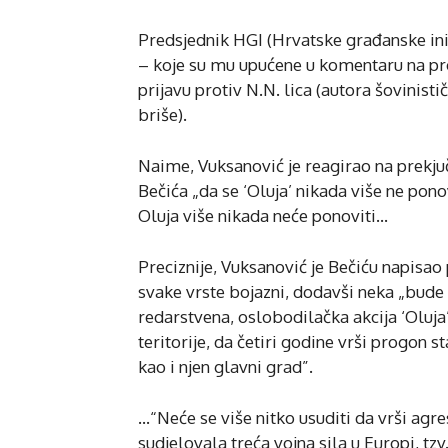
Predsjednik HGI (Hrvatske građanske inic
– koje su mu upućene u komentaru na pro
prijavu protiv N.N. lica (autora šovinistič
briše).
Naime, Vuksanović je reagirao na prekjuč
Bečića „da se ‘Oluja’ nikada više ne pono
Oluja više nikada neće ponoviti…
Preciznije, Vuksanović je Bečiću napisao
svake vrste bojazni, dodavši neka „bude 
redarstvena, oslobodilačka akcija ‘Oluja
teritorije, da četiri godine vrši progo
kao i njen glavni grad”.
…“Neće se više nitko usuditi da vrši agre
sudjelovala treća vojna sila u Europi, tzv