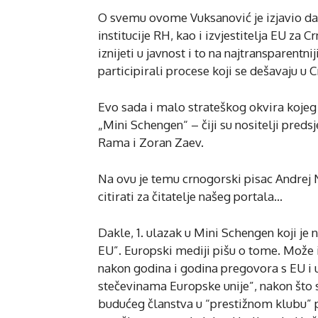
O svemu ovome Vuksanović je izjavio da ć
institucije RH, kao i izvjestitelja EU za 
iznijeti u javnost i to na najtransparentnij
participirali procese koji se dešavaju u 
Evo sada i malo strateškog okvira kojeg n
„Mini Schengen“ – čiji su nositelji preds
Rama i Zoran Zaev.
Na ovu je temu crnogorski pisac Andrej
citirati za čitatelje našeg portala…
Dakle, 1. ulazak u Mini Schengen koji 
EU”. Europski mediji pišu o tome. Može i 
nakon godina i godina pregovora s EU i
stečevinama Europske unije”, nakon što
budućeg članstva u “prestižnom klubu” 