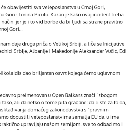
e obavijestiti sva veleposlanstva u Crnoj Gori,
Crnu Goru Tonina Piculu. Kazao je kako ovaj incident treba
i način, jer je i to vid borbe da bi ljudi sa strane pravilno
Crnoj Gori…
am daje druga priča o Velikoj Srbiji, a tiče se Inicijative
jednici Srbije, Albanije i Makedonije Aleksandar Vučić, Edi
 Nikolaidis dao briljantan osvrt kojega ćemo uglavnom
je nedavno preimenovan u Open Balkans znači “zbogom
tako, ali da netko o tome pita građane: da li ste za to da,
 usklađivanja domaćeg zakonodavstva s “pravnim
 smo dopustili veleposlanstvima zemalja EU da, u ime
praktično upravljaju našom zemljom, sve to odbacimo i