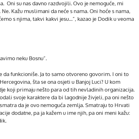
a. Oni su nas davno razdvojili. Ovo je nemoguće, mi
Ne. Kažu muslimani da neće s nama. Oni hoće s nama,
ćemo s njima, takvi kakvi jesu…”, kazao je Dodik u veoma
ravimo neku Bosnu”.
že da funkcioniše. Ja to samo otvoreno govorim. I oni to
Hercegovina, šta se ona osjeti u Banjoj Luci? U kom
je koji primaju nešto para od tih nevladinih organizacija.
rodali svoje karaktere da bi lagodnije živjeli, pa oni nešto
i smatra da je ovo nemoguća zemlja. Smatraju to Hrvati
zacije dodatne, pa ja kažem u ime njih, pa oni meni kažu:
ik.