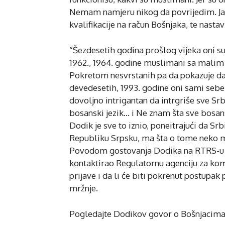
Nemam namjeru nikog da povrijedim. Ja 
kvalifikacije na račun Bošnjaka, te nastav
“Šezdesetih godina prošlog vijeka oni s
1962., 1964. godine muslimani sa malim “
Pokretom nesvrstanih pa da pokazuje 
devedesetih, 1993. godine oni sami sebe
dovoljno intrigantan da intrgriše sve Sr
bosanski jezik… i Ne znam šta sve bosan
Dodik je sve to iznio, poneitrajući da Srbi
Republiku Srpsku, ma šta o tome neko m
Povodom gostovanja Dodika na RTRS-u i i
kontaktirao Regulatornu agenciju za komu
prijave i da li će biti pokrenut postupak
mržnje.
Pogledajte Dodikov govor o Bošnjacima o