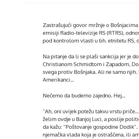
Zastrašujući govor mržnje o Bošnjacima s
emisiji Radio-televizije RS (RTRS), odnosn
pod kontrolom vlasti u bh. etnitetu RS,
Na pitanje da li se plaši sankcija jer j
Christianom Schmidtom i Zapadom, Dodi
svega protiv Bošnjaka. Ali ne samo njih.
Amerikanci…
Nećemo da budemo zajedno. Hej…
“Ah, oni uvijek potežu takvu vrstu priče
želim ovdje u Banjoj Luci, a poslije poli
da kažu: “Poštovanje gospodine Dodik”. 
njemačka vlada koja je ostrašćena, ili a