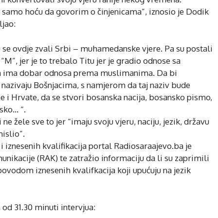
samo hoću da govorim o činjenicama”, iznosio je Dodik
ljao:
u se ovdje zvali Srbi – muhamedanske vjere. Pa su postali
M”, jer je to trebalo Titu jer je gradio odnose sa
da ima dobar odnosa prema muslimanima. Da bi
 nazivaju Bošnjacima, s namjerom da taj naziv bude
be i Hrvate, da se stvori bosanska nacija, bosansko pismo,
sko… “.
 ne žele sve to jer “imaju svoju vjeru, naciju, jezik, državu
islio”.
znesenih kvalifikacija portal Radiosaraajevo.ba je
nikacije (RAK) te zatražio informaciju da li su zaprimili
 povodom iznesenih kvalifkacija koji upućuju na jezik
d 31.30 minuti intervjua: