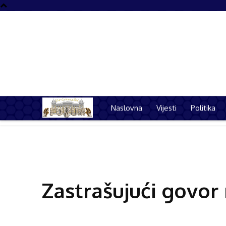
Naslovna
Vijesti
Politika
Naslovna
Vijest
Zastrašujući govor