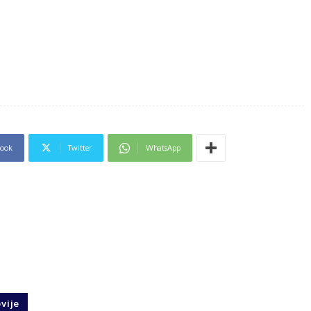
book
Twitter
WhatsApp
vije