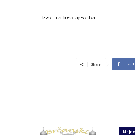
Izvor: radiosarajevo.ba
Face
Share
Najno