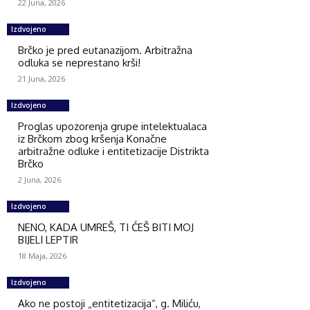
22 Juna, 2026
Izdvojeno
Brčko je pred eutanazijom. Arbitražna
odluka se neprestano krši!
21 Juna, 2026
Izdvojeno
Proglas upozorenja grupe intelektualaca
iz Brčkom zbog kršenja Konačne
arbitražne odluke i entitetizacije Distrikta
Brčko
2 Juna, 2026
Izdvojeno
NENO, KADA UMREŠ, TI ĆEŠ BITI MOJ
BIJELI LEPTIR
18 Maja, 2026
Izdvojeno
Ako ne postoji „entitetizacija“, g. Miliću,