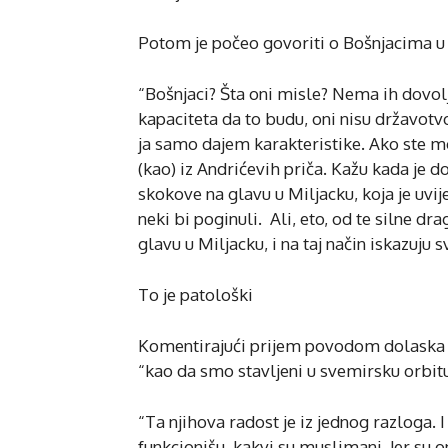
Potom je počeo govoriti o Bošnjacima u
“Bošnjaci? Šta oni misle? Nema ih dovol
kapaciteta da to budu, oni nisu državotv
ja samo dajem karakteristike. Ako ste mo
(kao) iz Andrićevih priča. Kažu kada je d
skokove na glavu u Miljacku, koja je uvij
neki bi poginuli. Ali, eto, od te silne dr
glavu u Miljacku, i na taj način iskazuju 
To je patološki
Komentirajući prijem povodom dolaska n
“kao da smo stavljeni u svemirsku orbitu
“Ta njihova radost je iz jednog razloga. I
funkcionišu, kakvi su muslimani. Jer su 