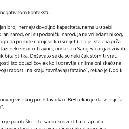
 negativnom kontekstu.
jan broj, nemaju dovoljno kapaciteta, nemaju u sebi
oran narod, oni su podanički narod. Ja ne vrijeđam nikog,
gli da primite namjesnika (smijeh). To je ista ona prča
olazi neki vezir u Travnik, onda su u Sarajevu organizovali
ek bila plitka. Dešavalo se da su neki čak slomili vrat,
agosti što dolazi čovjek koji upravlja s njima oni skaču na
svoju radost i na kraju završavaju fatalno”, rekao je Dodik.
ovog visokog predstavnika u BiH rekao je da se osjeća
”.
 to je patološki. I to samo konvertiti na taj način
oni konvertovali svoju vjeru ranije nekog vremena.