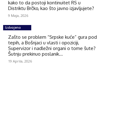
kako to da postoji kontinuitet RS u
Distriktu Brčko, kao što javno izjavljujete?
9 Maja, 2026
Izdvojeno
Zašto se problem “Srpske kuće” gura pod
tepih, a Bošnjaci u vlasti i opoziciji,
Supervizor i nadležni organi o tome šute?
Šutnju prekinuo poslanik...
19 Aprila, 2026