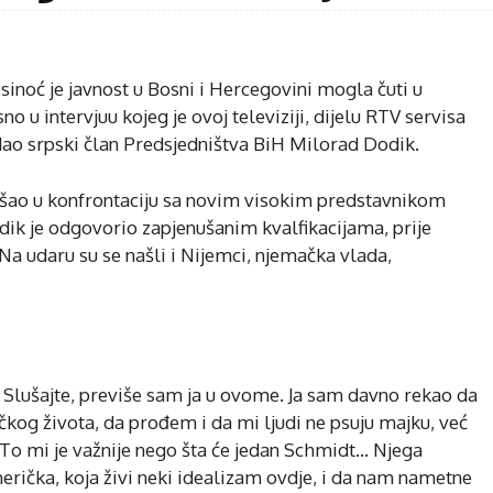
inoć je javnost u Bosni i Hercegovini mogla čuti u
o u intervjuu kojeg je ovoj televiziji, dijelu RTV servisa
 dao srpski član Predsjedništva BiH Milorad Dodik.
e došao u konfrontaciju sa novim visokim predstavnikom
k je odgovorio zapjenušanim kvalfikacijama, prije
 Na udaru su se našli i Nijemci, njemačka vlada,
… Slušajte, previše sam ja u ovome. Ja sam davno rekao da
tičkog života, da prođem i da mi ljudi ne psuju majku, već
To mi je važnije nego šta će jedan Schmidt… Njega
merička, koja živi neki idealizam ovdje, i da nam nametne