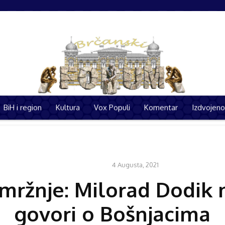
BiH i region
Kultura
Vox Populi
Komentar
Izdvojeno
i
Politika
BiH i region
Kultura
Vox Populi
Kom
4 Augusta, 2021
KOMENTAR
 mržnje: Milorad Dodik n
govori o Bošnjacima