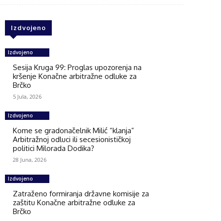
Izdvojeno
Izdvojeno
Sesija Kruga 99: Proglas upozorenja na
kršenje Konačne arbitražne odluke za
Brčko
5 Jula, 2026
Izdvojeno
Kome se gradonačelnik Milić “klanja”
Arbitražnoj odluci ili secesionističkoj
politici Milorada Dodika?
28 Juna, 2026
Izdvojeno
Zatraženo formiranja državne komisije za
zaštitu Konačne arbitražne odluke za
Brčko