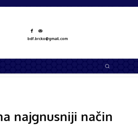
bdf.brcko@gmail.com
entar
Izdvojeno
a najgnusniji način