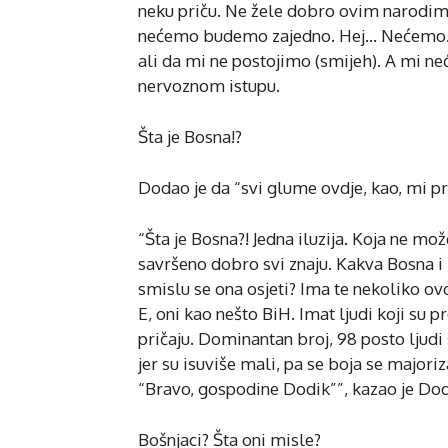
neku priču. Ne žele dobro ovim narodim
nećemo budemo zajedno. Hej… Nećemo. 
ali da mi ne postojimo (smijeh). A mi ne
nervoznom istupu.
Šta je Bosna!?
Dodao je da “svi glume ovdje, kao, mi p
“Šta je Bosna?! Jedna iluzija. Koja ne mo
savršeno dobro svi znaju. Kakva Bosna i 
smislu se ona osjeti? Ima te nekoliko ovd
E, oni kao nešto BiH. Imat ljudi koji su p
pričaju. Dominantan broj, 98 posto ljud
jer su isuviše mali, pa se boja se majori
“Bravo, gospodine Dodik””, kazao je Dod
Bošnjaci? Šta oni misle?