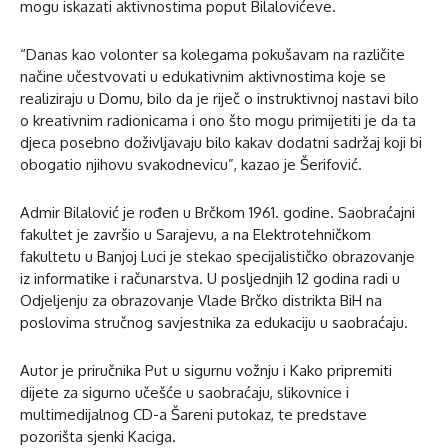
mogu iskazati aktivnostima poput Bilalovićeve.
“Danas kao volonter sa kolegama pokušavam na različite
načine učestvovati u edukativnim aktivnostima koje se
realiziraju u Domu, bilo da je riječ o instruktivnoj nastavi bilo
o kreativnim radionicama i ono što mogu primijetiti je da ta
djeca posebno doživljavaju bilo kakav dodatni sadržaj koji bi
obogatio njihovu svakodnevicu”, kazao je Šerifović.
Admir Bilalović je rođen u Brčkom 1961. godine. Saobraćajni
fakultet je završio u Sarajevu, a na Elektrotehničkom
fakultetu u Banjoj Luci je stekao specijalističko obrazovanje
iz informatike i računarstva. U posljednjih 12 godina radi u
Odjeljenju za obrazovanje Vlade Brčko distrikta BiH na
poslovima stručnog savjestnika za edukaciju u saobraćaju.
Autor je priručnika Put u sigurnu vožnju i Kako pripremiti
dijete za sigurno učešće u saobraćaju, slikovnice i
multimedijalnog CD-a Šareni putokaz, te predstave
pozorišta sjenki Kaciga.