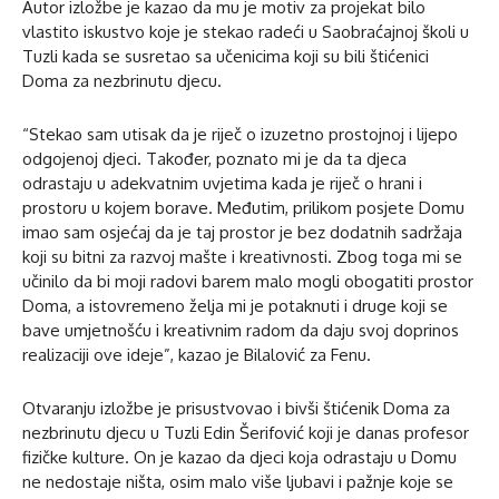
Autor izložbe je kazao da mu je motiv za projekat bilo
vlastito iskustvo koje je stekao radeći u Saobraćajnoj školi u
Tuzli kada se susretao sa učenicima koji su bili štićenici
Doma za nezbrinutu djecu.
“Stekao sam utisak da je riječ o izuzetno prostojnoj i lijepo
odgojenoj djeci. Također, poznato mi je da ta djeca
odrastaju u adekvatnim uvjetima kada je riječ o hrani i
prostoru u kojem borave. Međutim, prilikom posjete Domu
imao sam osjećaj da je taj prostor je bez dodatnih sadržaja
koji su bitni za razvoj mašte i kreativnosti. Zbog toga mi se
učinilo da bi moji radovi barem malo mogli obogatiti prostor
Doma, a istovremeno želja mi je potaknuti i druge koji se
bave umjetnošću i kreativnim radom da daju svoj doprinos
realizaciji ove ideje”, kazao je Bilalović za Fenu.
Otvaranju izložbe je prisustvovao i bivši štićenik Doma za
nezbrinutu djecu u Tuzli Edin Šerifović koji je danas profesor
fizičke kulture. On je kazao da djeci koja odrastaju u Domu
ne nedostaje ništa, osim malo više ljubavi i pažnje koje se