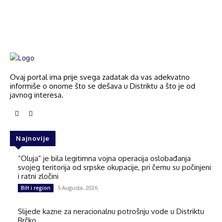
Ovaj portal ima prije svega zadatak da vas adekvatno
informiše o onome što se dešava u Distriktu a što je od
javnog interesa.
Najnovije
“Oluja” je bila legitimna vojna operacija oslobađanja
svojeg teritorija od srpske okupacije, pri čemu su počinjeni
i ratni zločini
5 Augusta, 2026
BiH i region
Slijede kazne za neracionalnu potrošnju vode u Distriktu
Brčko