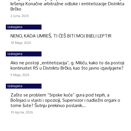
kršenja Konačne arbitražne odluke i entitetizacije Distrikta
Brčko
2 Juna, 2026
Izdvojeno
NENO, KADA UMREŠ, TI ĆEŠ BITI MOJ BIJELI LEPTIR
18 Maja, 2026
Izdvojeno
Ako ne postoji „entitetizacija“, g. Miliću, kako to da postoji
kontinuitet RS u Distriktu Brčko, kao što javno izjavljujete?
9 Maja, 2026
Izdvojeno
Zašto se problem “Srpske kuće” gura pod tepih, a
Bošnjaci u vlasti i opoziciji, Supervizor i nadležni organi o
tome šute? Šutnju prekinuo poslanik...
19 Aprila, 2026