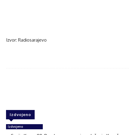
Izvor: Radiosarajevo
Facebook
Twitter
WhatsApp
Izdvojeno
Izdvojeno