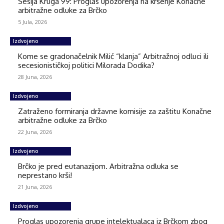
Sesija Kruga 99: Proglas upozorenja na kršenje Konačne
arbitražne odluke za Brčko
5 Jula, 2026
Izdvojeno
Kome se gradonačelnik Milić “klanja” Arbitražnoj odluci ili
secesionističkoj politici Milorada Dodika?
28 Juna, 2026
Izdvojeno
Zatraženo formiranja državne komisije za zaštitu Konačne
arbitražne odluke za Brčko
22 Juna, 2026
Izdvojeno
Brčko je pred eutanazijom. Arbitražna odluka se
neprestano krši!
21 Juna, 2026
Izdvojeno
Proglas upozorenja grupe intelektualaca iz Brčkom zbog