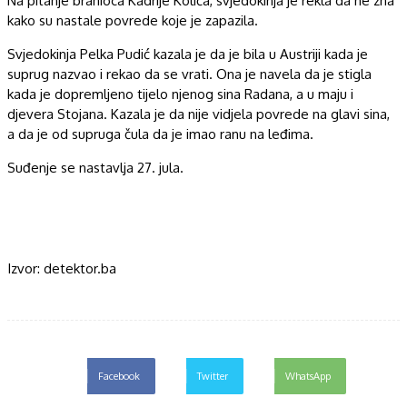
Na pitanje branioca Kadrije Kolića, svjedokinja je rekla da ne zna
kako su nastale povrede koje je zapazila.
Svjedokinja Pelka Pudić kazala je da je bila u Austriji kada je
suprug nazvao i rekao da se vrati. Ona je navela da je stigla
kada je dopremljeno tijelo njenog sina Radana, a u maju i
djevera Stojana. Kazala je da nije vidjela povrede na glavi sina,
a da je od supruga čula da je imao ranu na leđima.
Suđenje se nastavlja 27. jula.
Izvor: detektor.ba
Facebook
Twitter
WhatsApp