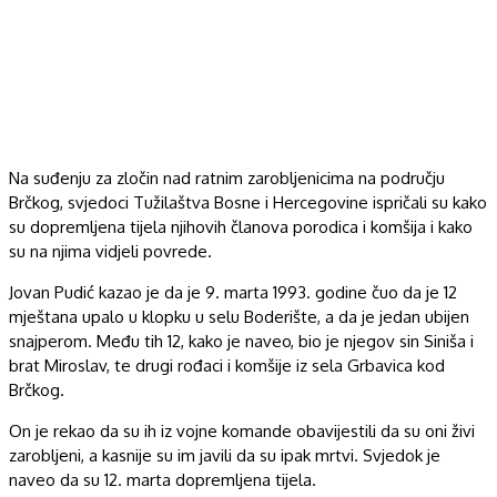
Na suđenju za zločin nad ratnim zarobljenicima na području
Brčkog, svjedoci Tužilaštva Bosne i Hercegovine ispričali su kako
su dopremljena tijela njihovih članova porodica i komšija i kako
su na njima vidjeli povrede.
Jovan Pudić kazao je da je 9. marta 1993. godine čuo da je 12
mještana upalo u klopku u selu Boderište, a da je jedan ubijen
snajperom. Među tih 12, kako je naveo, bio je njegov sin Siniša i
brat Miroslav, te drugi rođaci i komšije iz sela Grbavica kod
Brčkog.
On je rekao da su ih iz vojne komande obavijestili da su oni živi
zarobljeni, a kasnije su im javili da su ipak mrtvi. Svjedok je
naveo da su 12. marta dopremljena tijela.