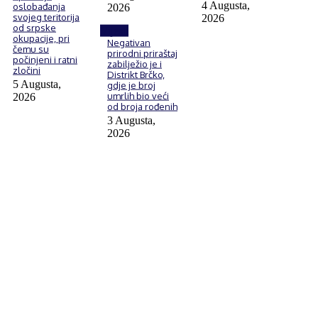
4 Augusta,
oslobađanja
2026
svojeg teritorija
2026
od srpske
Vijesti
okupacije, pri
Negativan
čemu su
prirodni priraštaj
počinjeni i ratni
zabilježio je i
zločini
Distrikt Brčko,
5 Augusta,
gdje je broj
umrlih bio veći
2026
od broja rođenih
3 Augusta,
2026