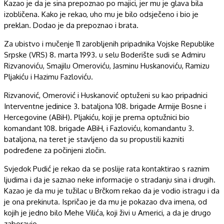
Kazao je da je sina prepoznao po majici, jer mu je glava bila
izobličena. Kako je rekao, uho mu je bilo odsječeno i bio je
preklan. Dodao je da prepoznao i brata.
Za ubistvo i mučenje 11 zarobljenih pripadnika Vojske Republike
Srpske (VRS) 8. marta 1993. u selu Boderište sudi se Admiru
Rizvanoviću, Smajilu Omeroviću, Jasminu Huskanoviću, Ramizu
Pljakiću i Hazimu Fazloviću.
Rizvanović, Omerović i Huskanović optuženi su kao pripadnici
Interventne jedinice 3. bataljona 108. brigade Armije Bosne i
Hercegovine (ABiH). Pljakiću, koji je prema optužnici bio
komandant 108. brigade ABiH, i Fazloviću, komandantu 3.
bataljona, na teret je stavljeno da su propustili kazniti
podređene za počinjeni zločin.
Svjedok Pudić je rekao da se poslije rata kontaktirao s raznim
ljudima i da je saznao neke informacije o stradanju sina i drugih.
Kazao je da mu je tužilac u Brčkom rekao da je vodio istragu i da
je ona prekinuta. Ispričao je da mu je pokazao dva imena, od
kojih je jedno bilo Mehe Vilića, koji živi u Americi, a da je drugo
zaboravio.