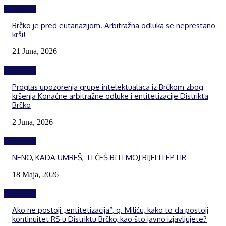
Izdvojeno
Brčko je pred eutanazijom. Arbitražna odluka se neprestano
krši!
21 Juna, 2026
Izdvojeno
Proglas upozorenja grupe intelektualaca iz Brčkom zbog
kršenja Konačne arbitražne odluke i entitetizacije Distrikta
Brčko
2 Juna, 2026
Izdvojeno
NENO, KADA UMREŠ, TI ĆEŠ BITI MOJ BIJELI LEPTIR
18 Maja, 2026
Izdvojeno
Ako ne postoji „entitetizacija“, g. Miliću, kako to da postoji
kontinuitet RS u Distriktu Brčko, kao što javno izjavljujete?