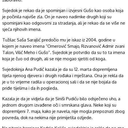
Svjedok je rekao da je spominjan i izvjesni Gušo kao osoba koja
je počinila najviše zla. On je naveo nadimke drugih koji su
spominjani kao odgovorni za stradanja, ali je rekao da se više ne
sjeća njihovih imena.
Tužilac Saša Sarajlić predočio mu je iskaz iz 2004. godine u
kojem je naveo imena “Omerović Smajo, Rizvanović Admir zvani
Talon, Vilić Meho i Gušo”. Svjedok je potvrdio da su to ta imena
koja je čuo od drugih, ali se nije mogao sjetiti od koga.
Svjedokinja Ana Pudić kazala je da su 12. marta dopremljena
tijela njenog djevera i drugih rođaka i mještana. Ona je rekla da
je u to vrijeme radila u operacionoj sali i da se nije bojala da
priđe tijelima i da ih pogleda.
Kazala je da je vidjela da je Siniši Pudiću bilo odsječeno uho, a
jednom drugom izvađene oči i smrskana glava. Neke koji su
dopremljeni 7. maja, kako je navela, nije mogla prepoznati zbog
povreda, dok na nekima nije primijetila ozljede.