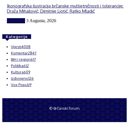
Ikonografska ilustracija brčanske multietničnosti i tolerancije:
Draža Mihailović, Dimitrije Ljotić, Ratko Mladić
Komentar
3 Augusta, 2026
Kategorije
Vijesti
4008
Komentar
2847
BiH i region
617
Politika
612
Kultura
609
Izdvojeno
126
Vox Populi
9
© Brčanski forum.
Impresum