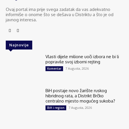
Ovaj portal ima prije svega zadatak da vas adekvatno
informiše o onome što se dešava u Distriktu a što je od
javnog interesa.
Najnovije
Vlasti dijele milione uoči izbora ne bi li
popravile svoj izborni rejting
7 Augusta, 2026
Komentar
BiH postaje novo žarište ruskog
hibridnog rata, a Distrikt Brčko
centralno mjesto mogućeg sukoba?
7 Augusta, 2026
BiH i region