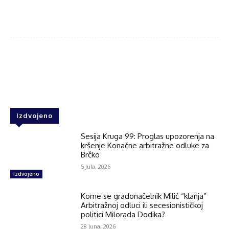
Facebook
Twitter
WhatsApp
Izdvojeno
Sesija Kruga 99: Proglas upozorenja na
kršenje Konačne arbitražne odluke za
Brčko
5 Jula, 2026
Izdvojeno
Kome se gradonačelnik Milić “klanja”
Arbitražnoj odluci ili secesionističkoj
politici Milorada Dodika?
28 Juna, 2026