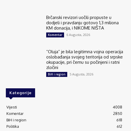
Brčanski revizori uočili propuste u
dodjeli i pravdanju gotovo 1,3 miliona
KM donacija, i NIKOME NIŠTA
6 Augusta, 2026
Komentar
“Oluja” je bila legitimna vojna operacija
oslobađanja svojeg teritorija od srpske
okupacije, pri čemu su počinjeni i ratni
zločini
5 Augusta, 2026
BiH i region
Kategorije
Vijesti
4008
Komentar
2850
BiH i region
618
Politika
612