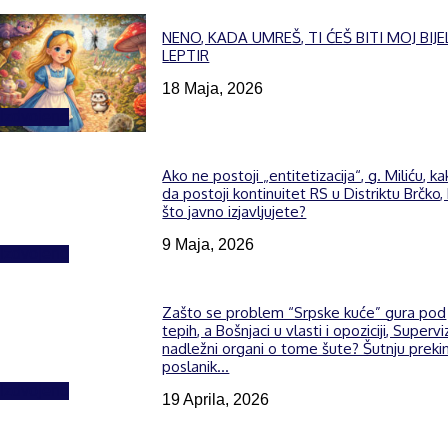
NENO, KADA UMREŠ, TI ĆEŠ BITI MOJ BIJE
LEPTIR
18 Maja, 2026
Izdvojeno
Ako ne postoji „entitetizacija“, g. Miliću, k
da postoji kontinuitet RS u Distriktu Brčko,
što javno izjavljujete?
9 Maja, 2026
Izdvojeno
Zašto se problem “Srpske kuće” gura pod
tepih, a Bošnjaci u vlasti i opoziciji, Supervi
nadležni organi o tome šute? Šutnju preki
poslanik...
Izdvojeno
19 Aprila, 2026