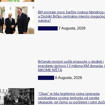
BiH postaje novo žarište ruskog hibridnog 
a Distrikt Brčko centralno mjesto moguće
sukoba?
BiH i region
7 Augusta, 2026
Brčanski revizori uočili propuste u dodjeli i
pravdanju gotovo 1,3 miliona KM donacija, 
NIKOME NIŠTA
Komentar
6 Augusta, 2026
“Oluja” je bila legitimna vojna operacija
oslobađanja svojeg teritorija od srpske
okupacije, pri čemu su počinjeni i ratni zloči