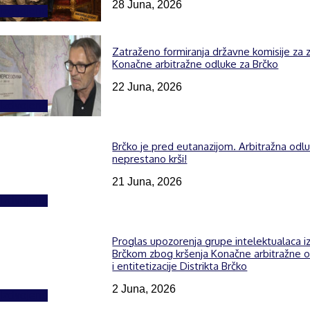
28 Juna, 2026
Izdvojeno
Zatraženo formiranja državne komisije za z
Konačne arbitražne odluke za Brčko
22 Juna, 2026
Izdvojeno
Brčko je pred eutanazijom. Arbitražna odl
neprestano krši!
21 Juna, 2026
Izdvojeno
Proglas upozorenja grupe intelektualaca i
Brčkom zbog kršenja Konačne arbitražne 
i entitetizacije Distrikta Brčko
2 Juna, 2026
Izdvojeno