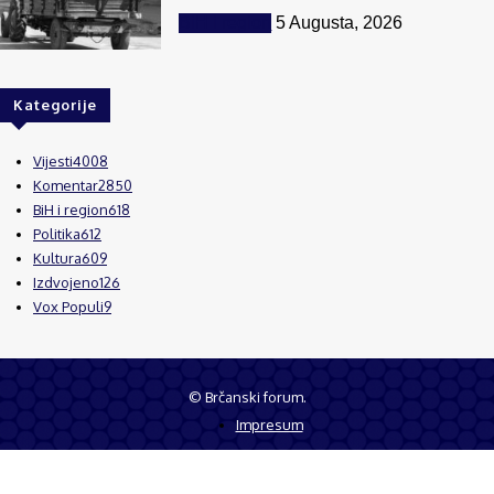
BiH i region
5 Augusta, 2026
Kategorije
Vijesti
4008
Komentar
2850
BiH i region
618
Politika
612
Kultura
609
Izdvojeno
126
Vox Populi
9
© Brčanski forum.
Impresum