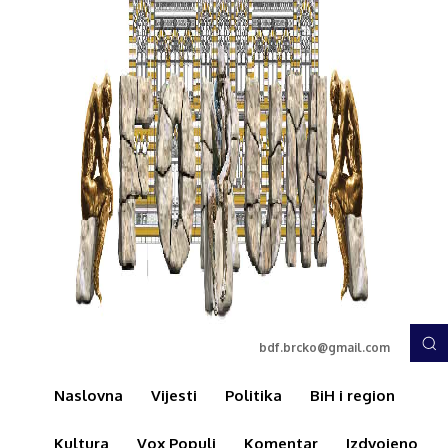
bdf.brcko@gmail.com
Naslovna
Vijesti
Politika
BiH i region
Kultura
Vox Populi
Komentar
Izdvojeno