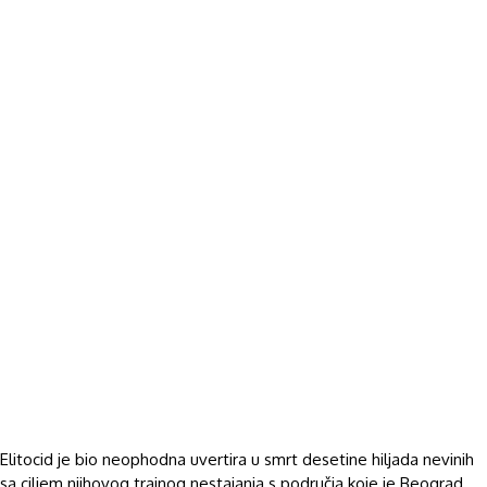
Elitocid je bio neophodna uvertira u smrt desetine hiljada nevinih
sa ciljem njihovog trajnog nestajanja s područja koje je Beograd