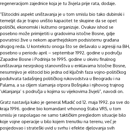
regeneracijom zajednice koja je tu živjela prije rata, dodaje.
“Elitocidni aspekt uništavanja je u tom smislu bio tako dubinski i
temeljit da je trajno uništio kapacitet te skupine da se opet
politički, ekonomski i kulturno organizuje. Ovakav ishod se
posebno može primijetiti u gradovima istočne Bosne, gdje
povratnici žive u nekom aparthejdskom podsistemu građana
drugog reda. U kontekstu onoga što se dešavalo u agresiji na BiH,
posebno u periodu april – septembar 1992. godine u području
Zapadne Bosne i Podrinja te 1995. godine u okviru finalnog
uništavanja nesrpskog stanovništva u enklavama Istočne Bosne,
nesumnjivo je elitocid bio jedna od ključnih faza vojno-političkog
poduhvata tadašnjeg političkog rukovodstva u Beogradu i na
Palama, a sa ciljem slamanja otpora Bošnjaka i njihovog trajnog
‘uklanjanja’ s područja u kojima su vijekovima živjeli”, navodi on.
Gratz nastavlja kako je general Mladić od 12. maja 1992. pa sve do
kraja 1996. godine bio komandant vrhovnog štaba VRS, u tom
smislu je raspolagao ne samo taktičkim pregledom situacije bilo
koje vojne operacije u bilo kojem trenutku na terenu, već je
posjedovao i strateški uvid u svrhu i efekte djelovanja svih