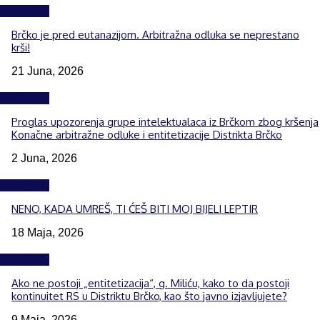
Izdvojeno
Brčko je pred eutanazijom. Arbitražna odluka se neprestano
krši!
21 Juna, 2026
Izdvojeno
Proglas upozorenja grupe intelektualaca iz Brčkom zbog kršenja
Konačne arbitražne odluke i entitetizacije Distrikta Brčko
2 Juna, 2026
Izdvojeno
NENO, KADA UMREŠ, TI ĆEŠ BITI MOJ BIJELI LEPTIR
18 Maja, 2026
Izdvojeno
Ako ne postoji „entitetizacija“, g. Miliću, kako to da postoji
kontinuitet RS u Distriktu Brčko, kao što javno izjavljujete?
9 Maja, 2026