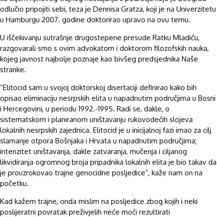
odlučio pripojiti sebi, teza je Dennisa Gratza, koji je na Univerzitetu
u Hamburgu 2007. godine doktorirao upravo na ovu temu.
U iščekivanju sutrašnje drugostepene presude Ratku Mladiću,
razgovarali smo s ovim advokatom i doktorom filozofskih nauka,
kojeg javnost najbolje poznaje kao bivšeg predsjednika Naše
stranke.
“Elitocid sam u svojoj doktorskoj disertaciji definirao kako bih
opisao eliminaciju nesrpskih elita u napadnutim područjima u Bosni
i Hercegovini, u periodu 1992.-1995. Radi se, dakle, o
sistematskom i planiranom uništavanju rukovodećih slojeva
lokalnih nesrpskih zajednica. Elitocid je u inicijalnoj fazi imao za cilj
slamanje otpora Bošnjaka i Hrvata u napadnutim područjima;
intenzitet uništavanja, dakle zatvaranja, mučenja i ciljanog
likvidiranja ogromnog broja pripadnika lokalnih elita je bio takav da
je prouzrokovao trajne genocidne posljedice”, kaže nam on na
početku.
Kad kažem trajne, onda mislim na posljedice zbog kojih i neki
poslijeratni povratak preživjelih neće moći rezultirati