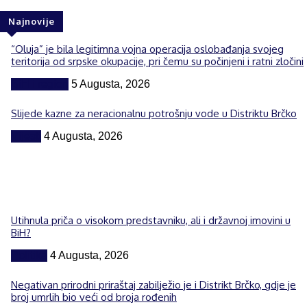
Najnovije
“Oluja” je bila legitimna vojna operacija oslobađanja svojeg
teritorija od srpske okupacije, pri čemu su počinjeni i ratni zločini
BiH i region
5 Augusta, 2026
Slijede kazne za neracionalnu potrošnju vode u Distriktu Brčko
Vijesti
4 Augusta, 2026
Utihnula priča o visokom predstavniku, ali i državnoj imovini u
BiH?
Politika
4 Augusta, 2026
Negativan prirodni priraštaj zabilježio je i Distrikt Brčko, gdje je
broj umrlih bio veći od broja rođenih