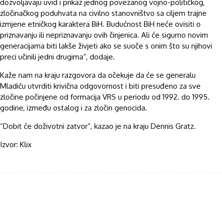
dozvoljavaju uvid i prikaz jednog povezanog vojno-političkog,
zločinačkog poduhvata na civilno stanovništvo sa ciljem trajne
izmjene etničkog karaktera BiH. Budućnost BiH neće ovisiti o
priznavanju ili nepriznavanju ovih činjenica. Ali će sigurno novim
generacijama biti lakše živjeti ako se suoče s onim što su njihovi
preci učinili jedni drugima”, dodaje.
Kaže nam na kraju razgovora da očekuje da će se generalu
Mladiću utvrditi krivična odgovornost i biti presuđeno za sve
zločine počinjene od formacija VRS u periodu od 1992. do 1995.
godine, između ostalog i za zločin genocida.
“Dobit će doživotni zatvor”, kazao je na kraju Dennis Gratz.
Izvor: Klix
Facebook
Twitter
WhatsApp