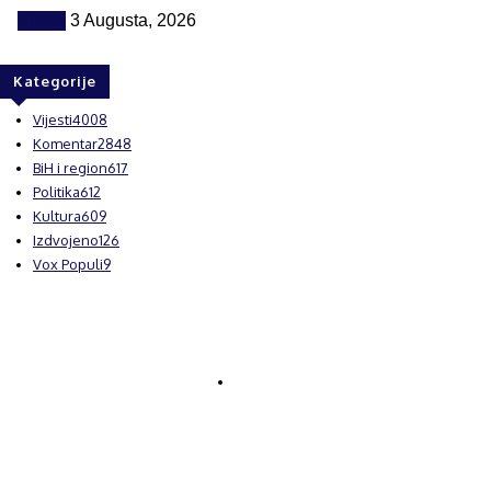
Vijesti
3 Augusta, 2026
Kategorije
Vijesti
4008
Komentar
2848
BiH i region
617
Politika
612
Kultura
609
Izdvojeno
126
Vox Populi
9
© Brčanski forum.
Impresum