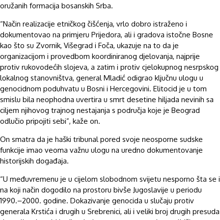
oružanih formacija bosanskih Srba.
“Način realizacije etničkog čišćenja, vrlo dobro istraženo i
dokumentovao na primjeru Prijedora, ali i gradova istočne Bosne
kao što su Zvornik, Višegrad i Foča, ukazuje na to da je
organizacijom i provedbom koordiniranog djelovanja, najprije
protiv rukovodećih slojeva, a zatim i protiv cjelokupnog nesrpskog
lokalnog stanovništva, general Mladić odigrao ključnu ulogu u
genocidnom poduhvatu u Bosni i Hercegovini. Elitocid je u tom
smislu bila neophodna uvertira u smrt desetine hiljada nevinih sa
ciljem njihovog trajnog nestajanja s područja koje je Beograd
odlučio pripojiti sebi”, kaže on.
On smatra da je haški tribunal pored svoje neosporne sudske
funkcije imao veoma važnu ulogu na uredno dokumentovanje
historijskih događaja.
“U međuvremenu je u cijelom slobodnom svijetu nesporno šta se i
na koji način dogodilo na prostoru bivše Jugoslavije u periodu
1990.–2000. godine. Dokazivanje genocida u slučaju protiv
generala Krstića i drugih u Srebrenici, ali i veliki broj drugih presuda