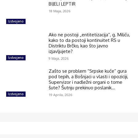
BIJELI LEPTIR
18 Maja, 2026
Izdvojeno
Ako ne postoji „entitetizacija“, g. Miliću,
kako to da postoji kontinuitet RS u
Distriktu Brčko, kao što javno
izjavljujete?
Izdvojeno
9 Maja, 2026
Zašto se problem “Srpske kuće” gura
pod tepih, a Bošnjaci u vlasti i opoziciji,
Supervizor i nadležni organi o tome
šute? Šutnju prekinuo poslanik...
Izdvojeno
19 Aprila, 2026