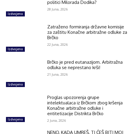
politici Milorada Dodika?
28 Juna, 2026
Izdvojeno
Zatraženo formiranja državne komisije
za zaštitu Konačne arbitražne odluke za
Brčko
22 Juna, 2026
Izdvojeno
Brčko je pred eutanazijom. Arbitražna
odluka se neprestano krši!
21 Juna, 2026
Izdvojeno
Proglas upozorenja grupe
intelektualaca iz Brčkom zbog kršenja
Konačne arbitražne odluke i
entitetizacije Distrikta Brčko
Izdvojeno
2 Juna, 2026
NENO, KADA UMREŠ, TI ĆEŠ BITI MOJ