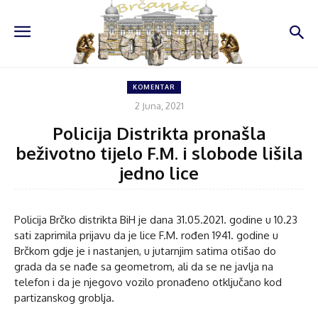
KOMENTAR
2 Juna, 2021
Policija Distrikta pronašla
beživotno tijelo F.M. i slobode lišila
jedno lice
Policija Brčko distrikta BiH je dana 31.05.2021. godine u 10.23
sati zaprimila prijavu da je lice F.M. rođen 1941. godine u
Brčkom gdje je i nastanjen, u jutarnjim satima otišao do
grada da se nađe sa geometrom, ali da se ne javlja na
telefon i da je njegovo vozilo pronađeno otključano kod
partizanskog groblja.