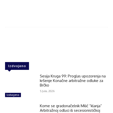
Facebook
Twitter
WhatsApp
Izdvojeno
Sesija Kruga 99: Proglas upozorenja na
kršenje Konačne arbitražne odluke za
Brčko
5 Jula, 2026
Izdvojeno
Kome se gradonačelnik Milić “klanja”
Arbitražnoj odluci ili secesionističkoj