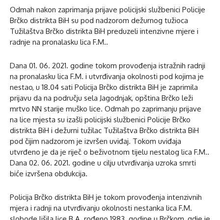
Odmah nakon zaprimanja prijave policijski službenici Policije
Brčko distrikta BiH su pod nadzorom dežurnog tužioca
Tužilaštva Brčko distrikta BiH preduzeli intenzivne mjere i
radnje na pronalasku lica F.M..
Dana 01. 06. 2021. godine tokom provođenja istražnih radnji
na pronalasku lica F.M. i utvrđivanja okolnosti pod kojima je
nestao, u 18.04 sati Policija Brčko distrikta BiH je zaprimila
prijavu da na području sela Jagodnjak, opština Brčko leži
mrtvo NN starije muško lice. Odmah po zaprimanju prijave
na lice mjesta su izašli policijski službenici Policije Brčko
distrikta BiH i dežurni tužilac Tužilaštva Brčko distrikta BiH
pod čijim nadzorom je izvršen uviđaj. Tokom uviđaja
utvrđeno je da je riječ o beživotnom tijelu nestalog lica F.M..
Dana 02. 06. 2021. godine u cilju utvrđivanja uzroka smrti
biće izvršena obdukcija.
Policija Brčko distrikta BiH je tokom provođenja intenzivnih
mjera i radnji na utvrđivanju okolnosti nestanka lica F.M.
slobode lišila lice B.A. rođeno 1983. godine u Brčkom, gdje je