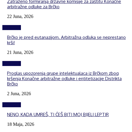
Zatraženo formiranja državne komisije za zaštitu Konačne
arbitražne odluke za Brčko
22 Juna, 2026
Izdvojeno
Brčko je pred eutanazijom. Arbitražna odluka se neprestano
krši!
21 Juna, 2026
Izdvojeno
Proglas upozorenja grupe intelektualaca iz Brčkom zbog
kršenja Konačne arbitražne odluke i entitetizacije Distrikta
Brčko
2 Juna, 2026
Izdvojeno
NENO, KADA UMREŠ, TI ĆEŠ BITI MOJ BIJELI LEPTIR
18 Maja, 2026