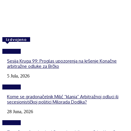
Facebook
Twitter
WhatsApp
Izdvojeno
Izdvojeno
Sesija Kruga 99: Proglas upozorenja na kršenje Konačne
arbitražne odluke za Brčko
5 Jula, 2026
Izdvojeno
Kome se gradonačelnik Milić “klanja” Arbitražnoj odluci ili
secesionističkoj politici Milorada Dodika?
28 Juna, 2026
Izdvojeno