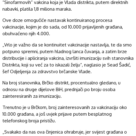
“Sinofarmovih” vakcina koja je Vlada distrikta, putem direktnih
nabavki, platila 1,8 miliona maraka.
Ove doze omogućiće nastavak kontinuiranog procesa
vakcinacije, kojim je do sada, od 10.000 prijavljenih građana,
obuhvaćeno njih 4.000.
„Vrlo je važno da se kontinuitet vakcinacije nastavlja, te da smo
potpuno spremni, putem hladnog lanca čuvanja, a zatim brze
distribucije i apliciranja vakcina, izvršiti imunizaciju svih stanovnika
Distrikta, koji su već za to iskazali želju“, naglasio je Sead Šadić,
šef Odjeljenja za zdravstvo brčanske Vlade.
Na broj stanovnika, Brčko distrikt, procentualno gledano, u
odnosu na druge dijelove BiH, prednjači po broju osoba
zainteresiranih za imunizaciju.
Trenutno je u Brčkom, broj zainteresovanih za vakcinaciju oko
10.000 građana, a još uvjek prijave putem besplatnog
telefonskog broja pristižu.
„Svakako da nas ova činjenica ohrabruje, jer svijest građana o