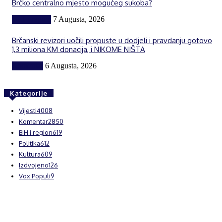
Brčko centralno mjesto mogućeg sukoba?
BiH i region
7 Augusta, 2026
Brčanski revizori uočili propuste u dodjeli i pravdanju gotovo
1,3 miliona KM donacija, i NIKOME NIŠTA
Komentar
6 Augusta, 2026
Kategorije
Vijesti
4008
Komentar
2850
BiH i region
619
Politika
612
Kultura
609
Izdvojeno
126
Vox Populi
9
© Brčanski forum.