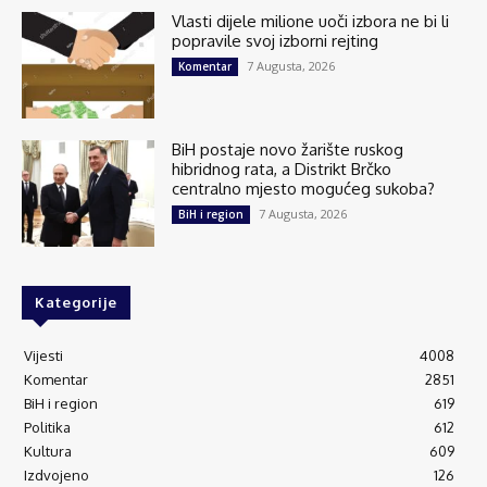
Vlasti dijele milione uoči izbora ne bi li
popravile svoj izborni rejting
7 Augusta, 2026
Komentar
BiH postaje novo žarište ruskog
hibridnog rata, a Distrikt Brčko
centralno mjesto mogućeg sukoba?
7 Augusta, 2026
BiH i region
Kategorije
Vijesti
4008
Komentar
2851
BiH i region
619
Politika
612
Kultura
609
Izdvojeno
126