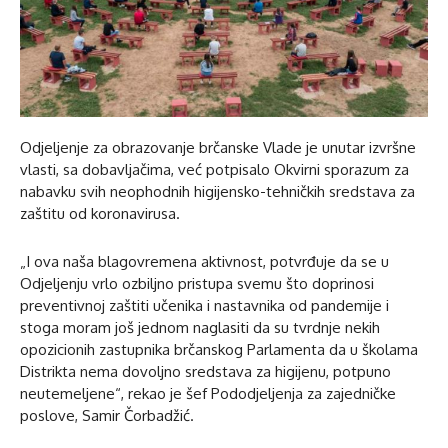
Odjeljenje za obrazovanje brčanske Vlade je unutar izvršne
vlasti, sa dobavljačima, već potpisalo Okvirni sporazum za
nabavku svih neophodnih higijensko-tehničkih sredstava za
zaštitu od koronavirusa.
„I ova naša blagovremena aktivnost, potvrđuje da se u
Odjeljenju vrlo ozbiljno pristupa svemu što doprinosi
preventivnoj zaštiti učenika i nastavnika od pandemije i
stoga moram još jednom naglasiti da su tvrdnje nekih
opozicionih zastupnika brčanskog Parlamenta da u školama
Distrikta nema dovoljno sredstava za higijenu, potpuno
neutemeljene“, rekao je šef Pododjeljenja za zajedničke
poslove, Samir Čorbadžić.