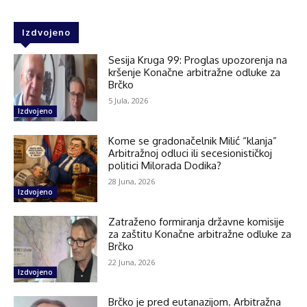
Izdvojeno
Sesija Kruga 99: Proglas upozorenja na
kršenje Konačne arbitražne odluke za
Brčko
5 Jula, 2026
Izdvojeno
Kome se gradonačelnik Milić “klanja”
Arbitražnoj odluci ili secesionističkoj
politici Milorada Dodika?
28 Juna, 2026
Izdvojeno
Zatraženo formiranja državne komisije
za zaštitu Konačne arbitražne odluke za
Brčko
22 Juna, 2026
Izdvojeno
Brčko je pred eutanazijom. Arbitražna