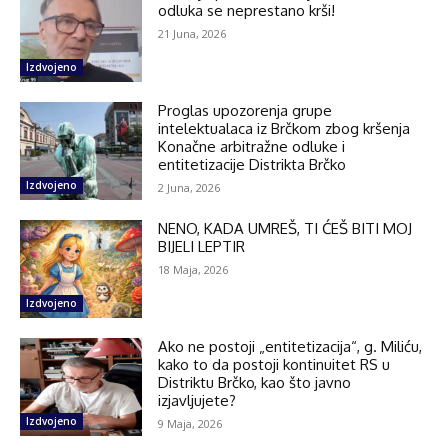
odluka se neprestano krši!
21 Juna, 2026
Izdvojeno
Proglas upozorenja grupe
intelektualaca iz Brčkom zbog kršenja
Konačne arbitražne odluke i
entitetizacije Distrikta Brčko
Izdvojeno
2 Juna, 2026
NENO, KADA UMREŠ, TI ĆEŠ BITI MOJ
BIJELI LEPTIR
18 Maja, 2026
Izdvojeno
Ako ne postoji „entitetizacija“, g. Miliću,
kako to da postoji kontinuitet RS u
Distriktu Brčko, kao što javno
izjavljujete?
Izdvojeno
9 Maja, 2026