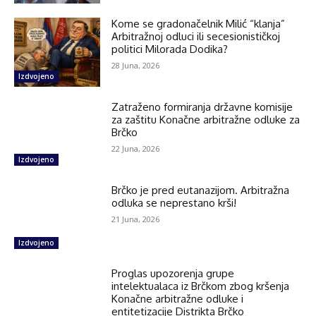
Kome se gradonačelnik Milić “klanja”
Arbitražnoj odluci ili secesionističkoj
politici Milorada Dodika?
28 Juna, 2026
Izdvojeno
Zatraženo formiranja državne komisije
za zaštitu Konačne arbitražne odluke za
Brčko
22 Juna, 2026
Izdvojeno
Brčko je pred eutanazijom. Arbitražna
odluka se neprestano krši!
21 Juna, 2026
Izdvojeno
Proglas upozorenja grupe
intelektualaca iz Brčkom zbog kršenja
Konačne arbitražne odluke i
entitetizacije Distrikta Brčko