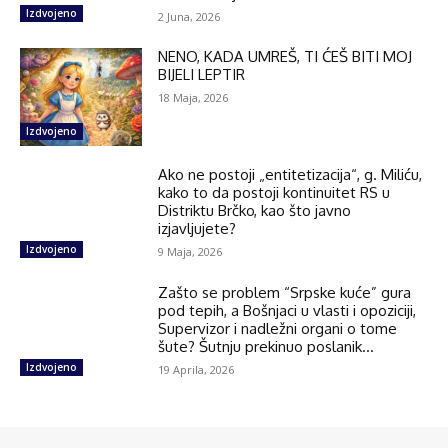
Izdvojeno
2 Juna, 2026
NENO, KADA UMREŠ, TI ĆEŠ BITI MOJ
BIJELI LEPTIR
18 Maja, 2026
Izdvojeno
Ako ne postoji „entitetizacija“, g. Miliću,
kako to da postoji kontinuitet RS u
Distriktu Brčko, kao što javno
izjavljujete?
Izdvojeno
9 Maja, 2026
Zašto se problem “Srpske kuće” gura
pod tepih, a Bošnjaci u vlasti i opoziciji,
Supervizor i nadležni organi o tome
šute? Šutnju prekinuo poslanik...
Izdvojeno
19 Aprila, 2026