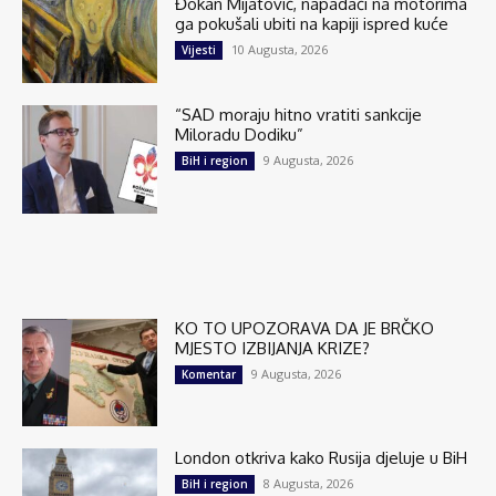
Đokan Mijatović, napadači na motorima
ga pokušali ubiti na kapiji ispred kuće
10 Augusta, 2026
Vijesti
“SAD moraju hitno vratiti sankcije
Miloradu Dodiku”
9 Augusta, 2026
BiH i region
KO TO UPOZORAVA DA JE BRČKO
MJESTO IZBIJANJA KRIZE?
9 Augusta, 2026
Komentar
London otkriva kako Rusija djeluje u BiH
8 Augusta, 2026
BiH i region