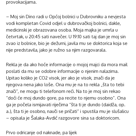
provokacijama.
– Moj sin Dino radi u Općoj bolnici u Dubrovniku a nevjesta
vodi kompletan Covid odjel u dubrovačkoj bolnici, dakle,
medicinski je obrazovana osoba. Moja majka je umrla u
četvrtak, u 20:45 sati navečer. U 19:10 sati taj dan je moj sin
zvao iz bolnice, bio je dežurni, javila mu se doktorica koja se
nije predstavila, jako je ružno sa njim razgovarala.
Rekla je da ako hoće informacije o mojoj majci da mora mail
poslati da mu se odobre informacije o njenim nalazima.
Upitao koliko je CO2 visok, jer ako je visok, znači da je
njegova nena jako loše. Ona mu je na to rekla „šta to tebi
znači“, ne mogu ti telefonom reći. Na to je moj sin rekao
“doći će moj dundo gore, pa recite to njemu osobno”. Ona
ga je počela ismijavati riječima “šta ti je dundo (daidža, op.
a.), šta ti je osobno, nauči se pričati“ i spustila mu je slušalicu
– opisala je Šalaka-Avdić razgovore sina sa doktoricom.
Prvo odricanje od naknade, pa lijek