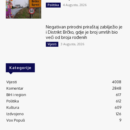
4 Augusta, 2026
Politika
Negativan prirodni priraštaj zabilježio je
i Distrikt Brčko, gdje je broj umrlih bio
veći od broja rođenih
3 Augusta, 2026
Vijesti
Kategorije
Vijesti
4008
Komentar
2848
BiH i region
617
Politika
612
Kultura
609
Izdvojeno
126
Vox Populi
9