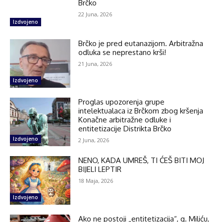
Brčko
22 Juna, 2026
Izdvojeno
Brčko je pred eutanazijom. Arbitražna
odluka se neprestano krši!
21 Juna, 2026
Izdvojeno
Proglas upozorenja grupe
intelektualaca iz Brčkom zbog kršenja
Konačne arbitražne odluke i
entitetizacije Distrikta Brčko
Izdvojeno
2 Juna, 2026
NENO, KADA UMREŠ, TI ĆEŠ BITI MOJ
BIJELI LEPTIR
18 Maja, 2026
Izdvojeno
Ako ne postoji „entitetizacija“, g. Miliću,