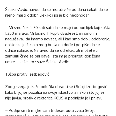
Šalaka-Avdić navodi da su morali više od dana čekati da se
njenoj majici odobri lijek koji joj je bio neophodan.
– Mi smo čekali 30 sati sati da se majci odobri lijek koji košta
1.350 maraka. Mi bismo ih kupili dvadeset, mi smo im
naglašavali da imamo novaca, ali i kad smo dobili odobrenje,
doktorica je čekala mog brata da dođe i potpiše da se
odriče naknade. Naravno da se odrekao, ali možete li
zamisliti čime se oni bave i šta im je prioritet, dok žena
umire – kaže kroz suze Šalaka-Avdić.
Tužba protiv Izetbegović
Zbog svega je kaže odlučila obratiti se i Sebiji Izetbegović
kako bi joj se požalila na svoje iskustvo, a nakon što joj se
nije javila, protiv direktorice KCUS-a podnijela je i prijavu.
– Poslije smrti majke sam trideset puta zvala Sebiju