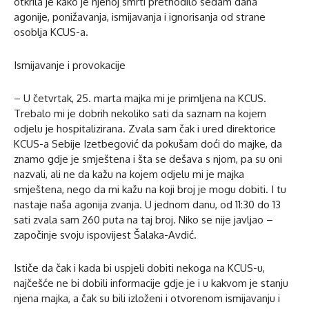
otkrila je kako je njenoj smrti prethodilo sedam dana
agonije, ponižavanja, ismijavanja i ignorisanja od strane
osoblja KCUS-a.
Ismijavanje i provokacije
– U četvrtak, 25. marta majka mi je primljena na KCUS.
Trebalo mi je dobrih nekoliko sati da saznam na kojem
odjelu je hospitalizirana. Zvala sam čak i ured direktorice
KCUS-a Sebije Izetbegović da pokušam doći do majke, da
znamo gdje je smještena i šta se dešava s njom, pa su oni
nazvali, ali ne da kažu na kojem odjelu mi je majka
smještena, nego da mi kažu na koji broj je mogu dobiti. I tu
nastaje naša agonija zvanja. U jednom danu, od 11:30 do 13
sati zvala sam 260 puta na taj broj. Niko se nije javljao –
započinje svoju ispovijest Šalaka-Avdić.
Ističe da čak i kada bi uspjeli dobiti nekoga na KCUS-u,
najčešće ne bi dobili informacije gdje je i u kakvom je stanju
njena majka, a čak su bili izloženi i otvorenom ismijavanju i