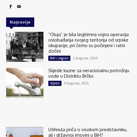
Najnovije
“Oluja” je bila legitimna vojna operacija
oslobađanja svojeg teritorija od srpske
okupacije, pri čemu su počinjeni i ratni
zločini
5 Augusta, 2026
BiH i region
Slijede kazne za neracionalnu potrošnju
vode u Distriktu Brčko
4 Augusta, 2026
Vijesti
Utihnula priča o visokom predstavniku,
ali i državnoj imovini u BiH?