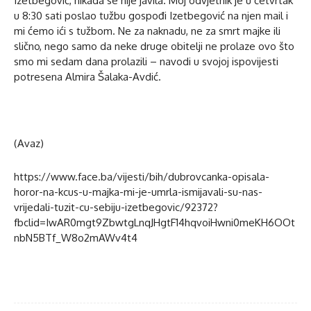
Izetbegović, nikada se nije javila. Moj odvjetnik je u četvrtak
u 8:30 sati poslao tužbu gospođi Izetbegović na njen mail i
mi ćemo ići s tužbom. Ne za naknadu, ne za smrt majke ili
slično, nego samo da neke druge obitelji ne prolaze ovo što
smo mi sedam dana prolazili – navodi u svojoj ispovijesti
potresena Almira Šalaka-Avdić.
(Avaz)
https://www.face.ba/vijesti/bih/dubrovcanka-opisala-
horor-na-kcus-u-majka-mi-je-umrla-ismijavali-su-nas-
vrijedali-tuzit-cu-sebiju-izetbegovic/92372?
fbclid=IwAR0mgt9ZbwtgLnqJHgtF14hqvoiHwni0meKH6OOt
nbN5BTf_W8o2mAWv4t4