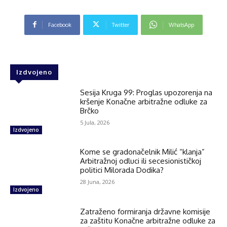
Facebook
Twitter
WhatsApp
Izdvojeno
Sesija Kruga 99: Proglas upozorenja na
kršenje Konačne arbitražne odluke za
Brčko
5 Jula, 2026
Izdvojeno
Kome se gradonačelnik Milić “klanja”
Arbitražnoj odluci ili secesionističkoj
politici Milorada Dodika?
28 Juna, 2026
Izdvojeno
Zatraženo formiranja državne komisije
za zaštitu Konačne arbitražne odluke za