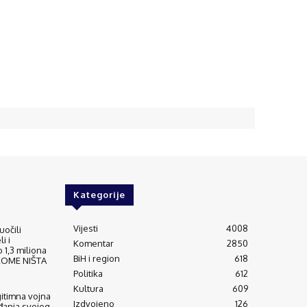
Kategorije
Vijesti
4008
uočili
i i
Komentar
2850
 1,3 miliona
BiH i region
618
IKOME NIŠTA
Politika
612
Kultura
609
gitimna vojna
Izdvojeno
126
đanja svojeg