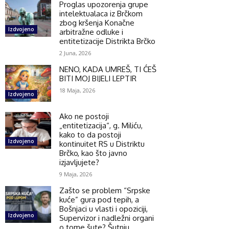
Proglas upozorenja grupe
intelektualaca iz Brčkom
zbog kršenja Konačne
Izdvojeno
arbitražne odluke i
entitetizacije Distrikta Brčko
2 Juna, 2026
NENO, KADA UMREŠ, TI ĆEŠ
BITI MOJ BIJELI LEPTIR
18 Maja, 2026
Izdvojeno
Ako ne postoji
„entitetizacija“, g. Miliću,
kako to da postoji
Izdvojeno
kontinuitet RS u Distriktu
Brčko, kao što javno
izjavljujete?
9 Maja, 2026
Zašto se problem “Srpske
kuće” gura pod tepih, a
Bošnjaci u vlasti i opoziciji,
Izdvojeno
Supervizor i nadležni organi
o tome šute? Šutnju