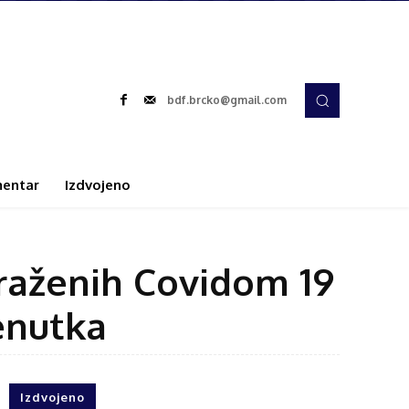
bdf.brcko@gmail.com
entar
Izdvojeno
raženih Covidom 19
enutka
Izdvojeno