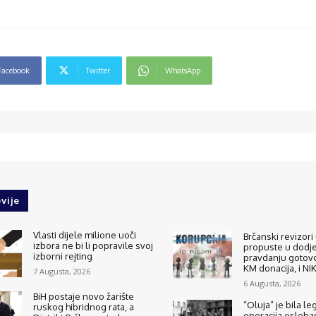
Facebook
Twitter
WhatsApp
vije
Vlasti dijele milione uoči
Brčanski revizori 
izbora ne bi li popravile svoj
propuste u dodjel
izborni rejting
pravdanju gotovo
KM donacija, i N
7 Augusta, 2026
6 Augusta, 2026
BiH postaje novo žarište
“Oluja” je bila le
ruskog hibridnog rata, a
operacija osloba