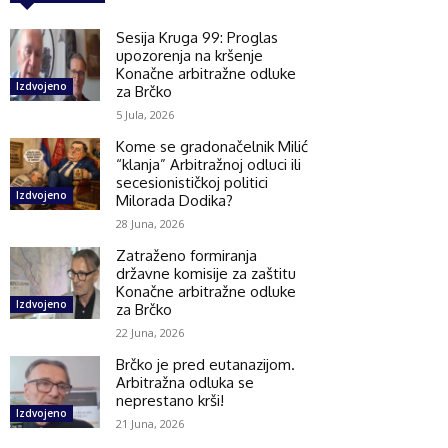
Sesija Kruga 99: Proglas
upozorenja na kršenje
Konačne arbitražne odluke
Izdvojeno
za Brčko
5 Jula, 2026
Kome se gradonačelnik Milić
“klanja” Arbitražnoj odluci ili
secesionističkoj politici
Izdvojeno
Milorada Dodika?
28 Juna, 2026
Zatraženo formiranja
državne komisije za zaštitu
Konačne arbitražne odluke
Izdvojeno
za Brčko
22 Juna, 2026
Brčko je pred eutanazijom.
Arbitražna odluka se
neprestano krši!
Izdvojeno
21 Juna, 2026