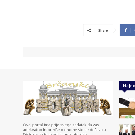
Share
Najno
Ovaj portal ima prije svega zadatak da vas
adekvatno informiše o onome što se dešava u
Distriktu a što je od javnog interesa.