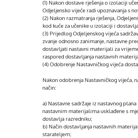
(1) Nakon dostave rješenja o izolaciji uč
Odjeljensko vijeće radi upoznavanja s n
(2) Nakon razmatranja rješenja, Odjeljen
kod kuće za učenike u izolaciji i dostav
(3) Prijedlog Odjeljenskog vijeća sadržav
zvanje odnosno zanimanje, nastavne pred
dostavljati nastavni materijali za vrijem
raspored dostavljanja nastavnih materij
(4) Odobrenje Nastavničkog vijeća dostav
Nakon odobrenja Nastavničkog vijeća, nast
način:
a) Nastavne sadržaje iz nastavnog plan
nastavnim materijalima usklađene s mj
dostavlja razredniku;
b) Način dostavljanja nastavnih materij
starateljem;