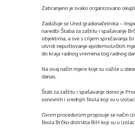
Zabranjeno je svako organizovano okuplj
Zadužuje se Ured gradonačelnika – Inspe
naredbi Štaba za zaštitu i spašavanje Br
objektima, a sve s ciljem sprečavanja ši
utvrdi nepoštovanje epidemioloških mje
do kraja radnog vremena tog radnog da
Na ovaj način mjere koje su važile u dan
danas.
Štab za zaštitu i spašavanje donio je Pr
osnovnih i srednjih škola koji su u izolaci
Ovom procedurom propisuje se način izv
škola Brčko distrikta BiH koji su u izola