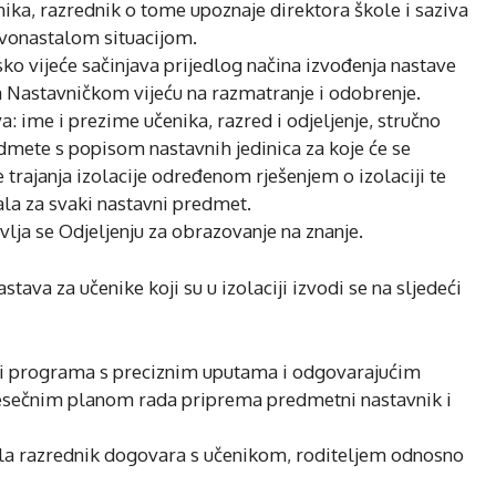
enika, razrednik o tome upoznaje direktora škole i saziva
ovonastalom situacijom.
sko vijeće sačinjava prijedlog načina izvođenja nastave
lja Nastavničkom vijeću na razmatranje i odobrenje.
a: ime i prezime učenika, razred i odjeljenje, stručno
mete s popisom nastavnih jedinica za koje će se
e trajanja izolacije određenom rješenjem o izolaciji te
ala za svaki nastavni predmet.
lja se Odjeljenju za obrazovanje na znanje.
ava za učenike koji su u izolaciji izvodi se na sljedeći
a i programa s preciznim uputama i odgovarajućim
esečnim planom rada priprema predmetni nastavnik i
ala razrednik dogovara s učenikom, roditeljem odnosno