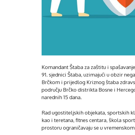
Komandant Štaba za zaštitu i spašavanje
91. sjednici Štaba, uzimajući u obzir ne
Brčkom i prijedlog Kriznog štaba zdrav
području Brčko distrikta Bosne i Herceg
narednih 15 dana.
Rad ugostiteljskih objekata, sportskih kl
kao i teretana, fitnes centara, škola spo
prostoru ograničavaju se u vremenskom p