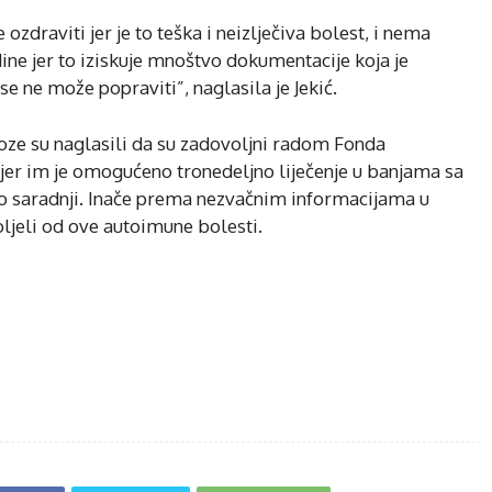
draviti jer je to teška i neizlječiva bolest, i nema
dine jer to iziskuje mnoštvo dokumentacije koja je
e ne može popraviti”, naglasila je Jekić.
roze su naglasili da su zadovoljni radom Fonda
 jer im je omogućeno tronedeljno liječenje u banjama sa
 o saradnji. Inače prema nezvačnim informacijama u
boljeli od ove autoimune bolesti.