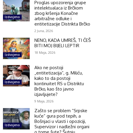
Proglas upozorenja grupe
intelektualaca iz Brčkom
zbog kršenja Konačne
Izdvojeno
arbitražne odluke i
entitetizacije Distrikta Brčko
2 Juna, 2026
NENO, KADA UMREŠ, TI ĆEŠ
BITI MOJ BIJELI LEPTIR
18 Maja, 2026
Izdvojeno
Ako ne postoji
„entitetizacija“, g. Miliću,
kako to da postoji
Izdvojeno
kontinuitet RS u Distriktu
Brčko, kao što javno
izjavljujete?
9 Maja, 2026
Zašto se problem “Srpske
kuće” gura pod tepih, a
Bošnjaci u vlasti i opoziciji,
Izdvojeno
Supervizor i nadležni organi
o tome šute? Šutnju