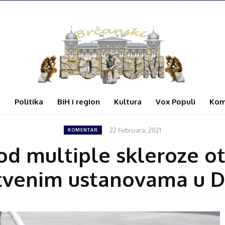
i
Politika
BiH i region
Kultura
Vox Populi
Kom
22 Februara, 2021
KOMENTAR
od multiple skleroze ot
tvenim ustanovama u Di