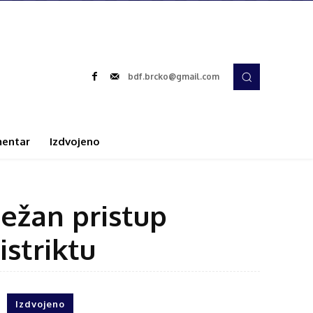
bdf.brcko@gmail.com
entar
Izdvojeno
ežan pristup
striktu
Izdvojeno