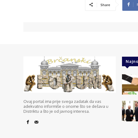
Share
Najno
Ovaj portal ima prije svega zadatak da vas
adekvatno informiše o onome što se dešava u
Distriktu a što je od javnog interesa.