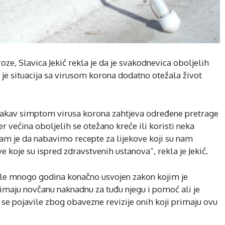
oze, Slavica Jekić rekla je da je svakodnevica oboljelih
 je situacija sa virusom korona dodatno otežala život
kakav simptom virusa korona zahtjeva određene pretrage
er većina oboljelih se otežano kreće ili koristi neka
am je da nabavimo recepte za lijekove koji su nam
 koje su ispred zdravstvenih ustanova”, rekla je Jekić.
posle mnogo godina konačno usvojen zakon kojim je
rimaju novčanu naknadnu za tuđu njegu i pomoć ali je
se pojavile zbog obavezne revizije onih koji primaju ovu