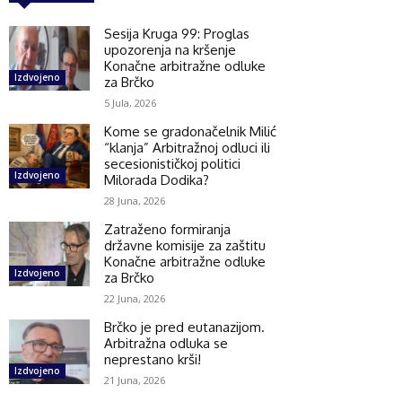
Sesija Kruga 99: Proglas
upozorenja na kršenje
Konačne arbitražne odluke
Izdvojeno
za Brčko
5 Jula, 2026
Kome se gradonačelnik Milić
“klanja” Arbitražnoj odluci ili
secesionističkoj politici
Izdvojeno
Milorada Dodika?
28 Juna, 2026
Zatraženo formiranja
državne komisije za zaštitu
Konačne arbitražne odluke
Izdvojeno
za Brčko
22 Juna, 2026
Brčko je pred eutanazijom.
Arbitražna odluka se
neprestano krši!
Izdvojeno
21 Juna, 2026