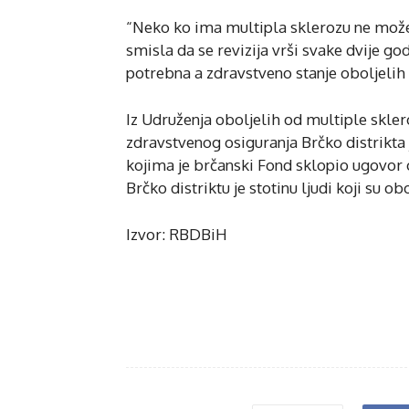
“Neko ko ima multipla sklerozu ne može oz
smisla da se revizija vrši svake dvije go
potrebna a zdravstveno stanje oboljelih s
Iz Udruženja oboljelih od multiple skle
zdravstvenog osiguranja Brčko distrikta
kojima je brčanski Fond sklopio ugovor
Brčko distriktu je stotinu ljudi koji su o
Izvor: RBDBiH