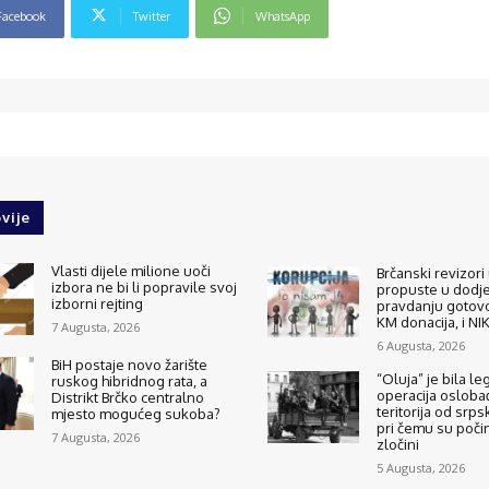
Facebook
Twitter
WhatsApp
vije
Vlasti dijele milione uoči
Brčanski revizori 
izbora ne bi li popravile svoj
propuste u dodjel
izborni rejting
pravdanju gotovo
KM donacija, i N
7 Augusta, 2026
6 Augusta, 2026
BiH postaje novo žarište
“Oluja” je bila le
ruskog hibridnog rata, a
operacija osloba
Distrikt Brčko centralno
teritorija od srps
mjesto mogućeg sukoba?
pri čemu su počinj
7 Augusta, 2026
zločini
5 Augusta, 2026