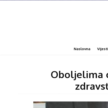
Naslovna
Vijest
Oboljelima 
zdravs