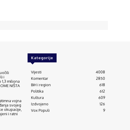
Kategorije
Vijesti
4008
uočili
i i
Komentar
2850
 1,3 miliona
BiH i region
618
IKOME NIŠTA
Politika
612
Kultura
609
gitimna vojna
Izdvojeno
126
đanja svojeg
ke okupacije,
Vox Populi
9
eni i ratni