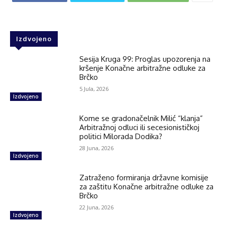
Izdvojeno
Sesija Kruga 99: Proglas upozorenja na
kršenje Konačne arbitražne odluke za
Brčko
5 Jula, 2026
Izdvojeno
Kome se gradonačelnik Milić “klanja”
Arbitražnoj odluci ili secesionističkoj
politici Milorada Dodika?
28 Juna, 2026
Izdvojeno
Zatraženo formiranja državne komisije
za zaštitu Konačne arbitražne odluke za
Brčko
22 Juna, 2026
Izdvojeno