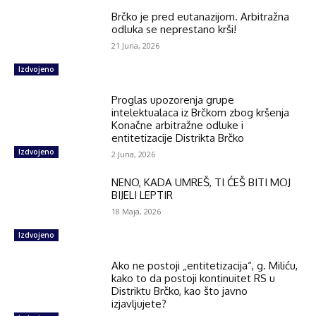
Brčko je pred eutanazijom. Arbitražna
odluka se neprestano krši!
21 Juna, 2026
Izdvojeno
Proglas upozorenja grupe
intelektualaca iz Brčkom zbog kršenja
Konačne arbitražne odluke i
entitetizacije Distrikta Brčko
Izdvojeno
2 Juna, 2026
NENO, KADA UMREŠ, TI ĆEŠ BITI MOJ
BIJELI LEPTIR
18 Maja, 2026
Izdvojeno
Ako ne postoji „entitetizacija“, g. Miliću,
kako to da postoji kontinuitet RS u
Distriktu Brčko, kao što javno
izjavljujete?