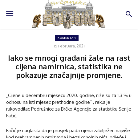
KOMENTAR
15 Februara, 2021
Iako se mnogi građani žale na rast
cijena namirnica, statistika ne
pokazuje značajnije promjene.
„Cijene u decembru mjesecu 2020. godine, niže su za 1.3 % u
odnosu na isti mjesec prethodne godine“ , rekla je
rukovodilac Podružnice za Brčko Agencije za statistiku Senije
Fačić.
Fačić je naglasila da je prosjek pada cijena zabilježen najviše
kod prehrambenih proizvoda i bezalkoholnih pića, odjeće i