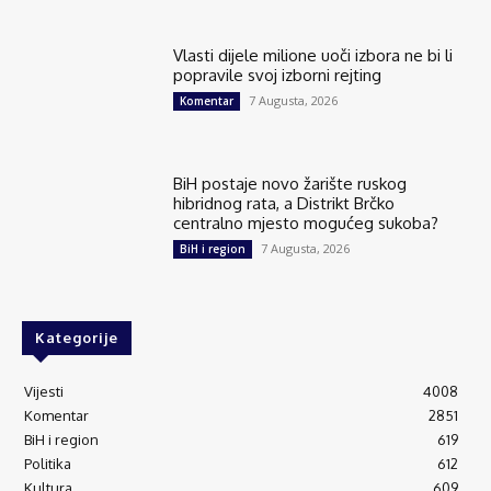
Vlasti dijele milione uoči izbora ne bi li
popravile svoj izborni rejting
7 Augusta, 2026
Komentar
BiH postaje novo žarište ruskog
hibridnog rata, a Distrikt Brčko
centralno mjesto mogućeg sukoba?
7 Augusta, 2026
BiH i region
Kategorije
Vijesti
4008
Komentar
2851
BiH i region
619
Politika
612
Kultura
609