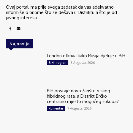
Ovaj portal ima prije svega zadatak da vas adekvatno
informiše o onome što se dešava u Distriktu a što je od
javnog interesa.
Najnovije
London otkriva kako Rusija djeluje u BiH
8 Augusta, 2026
BiH i region
BiH postaje novo žarište ruskog
hibridnog rata, a Distrikt Brčko
centralno mjesto mogućeg sukoba?
7 Augusta, 2026
Komentar