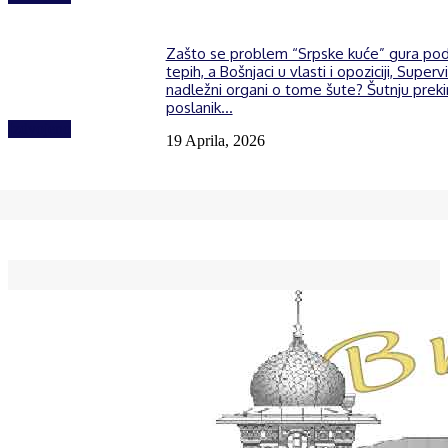
Zašto se problem “Srpske kuće” gura po
tepih, a Bošnjaci u vlasti i opoziciji, Supervi
nadležni organi o tome šute? Šutnju prek
poslanik...
Izdvojeno
19 Aprila, 2026