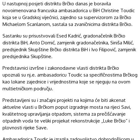
U nastupnoj posjeti distriktu Brčko danas je boravila
novoimenovana francuska ambasadorica u BiH Christine Toudic
koja se u Gradskoj vijećnici, zajedno sa supervizorom za Brčko
Michaelom Scanlanom, sastala sa zvaničnicima distrikta Brčko.
Sastanku su prisustvovali Esed Kadrić, gradonačelnik Brčko
distrikta BiH, Anto Domić, zamjenik gradonačelnika, Siniša Milić,
predsjednik Skupštine Brčko distrikta BiH i Ivo Filipović, zamjenik
predsjednika Skupštine.
Predstavnici izvršne i zakonodavne vlasti distrikta Brčko
upoznali su nj.e. ambasadoricu Toudic sa specifičnostima Brčkog
kao lokane zajednice i vrijednostima koje se njeguju na ovom
multietničkom području.
Predstavljeni su i značajni projekti na kojima će biti akcenat
aktuelne vlasti u Brčkom poput izgradnje mosta na rijeci Savi,
kvalitetnog upravljanja otpadom, sistema za prečišćavanje
otpadnih voda te veliki projekat rekonstrukcije „Luke Brčko“ i
plovnosti rijeke Save.
Ambasadorica Toudic je izrazila zadovoljstvo dobrodošlicom u