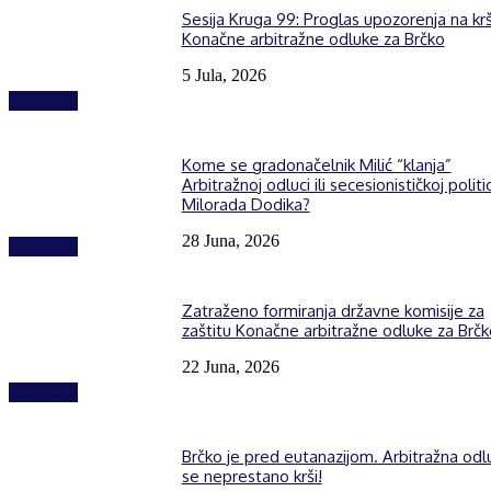
Sesija Kruga 99: Proglas upozorenja na kr
Konačne arbitražne odluke za Brčko
5 Jula, 2026
Izdvojeno
Kome se gradonačelnik Milić “klanja”
Arbitražnoj odluci ili secesionističkoj politic
Milorada Dodika?
28 Juna, 2026
Izdvojeno
Zatraženo formiranja državne komisije za
zaštitu Konačne arbitražne odluke za Brčk
22 Juna, 2026
Izdvojeno
Brčko je pred eutanazijom. Arbitražna odl
se neprestano krši!