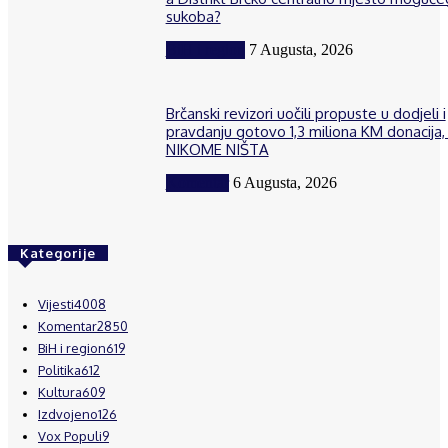
sukoba?
BiH i region
7 Augusta, 2026
Brčanski revizori uočili propuste u dodjeli i
pravdanju gotovo 1,3 miliona KM donacija, 
NIKOME NIŠTA
Komentar
6 Augusta, 2026
Kategorije
Vijesti
4008
Komentar
2850
BiH i region
619
Politika
612
Kultura
609
Izdvojeno
126
Vox Populi
9