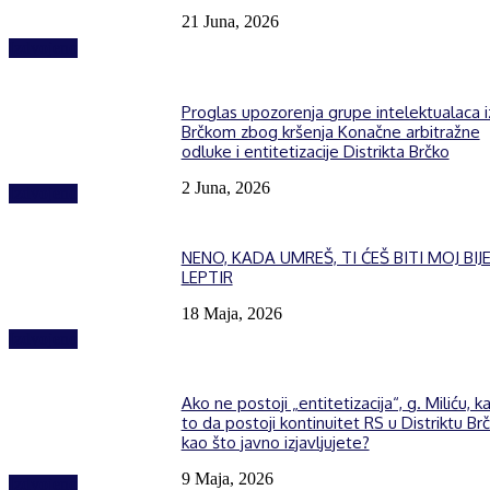
21 Juna, 2026
Izdvojeno
Proglas upozorenja grupe intelektualaca i
Brčkom zbog kršenja Konačne arbitražne
odluke i entitetizacije Distrikta Brčko
2 Juna, 2026
Izdvojeno
NENO, KADA UMREŠ, TI ĆEŠ BITI MOJ BIJE
LEPTIR
18 Maja, 2026
Izdvojeno
Ako ne postoji „entitetizacija“, g. Miliću, k
to da postoji kontinuitet RS u Distriktu Brč
kao što javno izjavljujete?
9 Maja, 2026
Izdvojeno