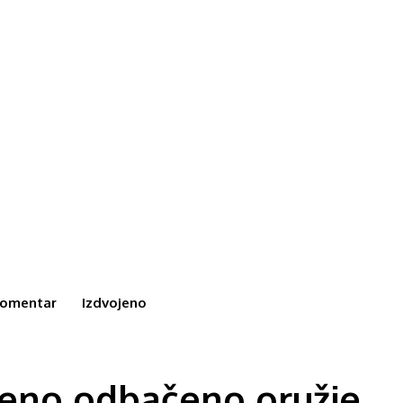
omentar
Izdvojeno
jeno odbačeno oružje