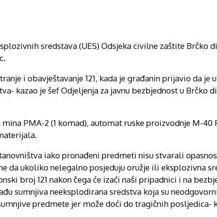
eksplozivnih sredstava (UES) Odsjeka civilne zaštite Brčko di
c.
ranje i obavještavanje 121, kada je građanin prijavio da je 
va- kazao je šef Odjeljenja za javnu bezbjednost u Brčko di
ka mina PMA-2 (1 komad), automat ruske proizvodnje M-40
aterijala.
stanovništva iako pronađeni predmeti nisu stvarali opasnost
 da ukoliko nelegalno posjeduju oružje ili eksplozivna s
nski broj 121 nakon čega će izaći naši pripadnici i na bezbj
ronađu sumnjiva neeksplodirana sredstva koja su neodgovorn
sumnjive predmete jer može doći do tragičnih posljedica- k