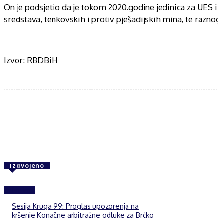
On je podsjetio da je tokom 2020.godine jedinica za UES i
sredstava, tenkovskih i protiv pješadijskih mina, te razn
Izvor: RBDBiH
Share
F
Izdvojeno
Izdvojeno
Sesija Kruga 99: Proglas upozorenja na
kršenje Konačne arbitražne odluke za Brčko