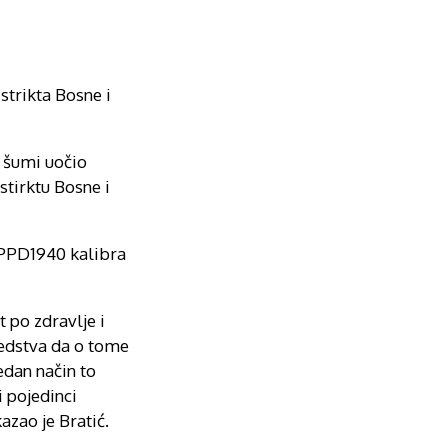
strikta Bosne i
u šumi uočio
stirktu Bosne i
 PPD1940 kalibra
 po zdravlje i
redstva da o tome
edan način to
i pojedinci
azao je Bratić.