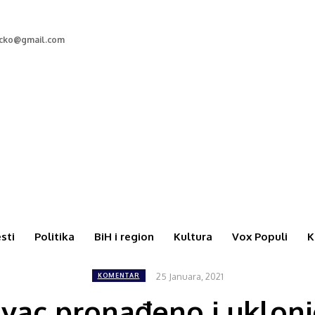
rcko@gmail.com
esti
Politika
BiH i region
Kultura
Vox Populi
K
25 Januara, 2021
KOMENTAR
vac pronađeno i uklon