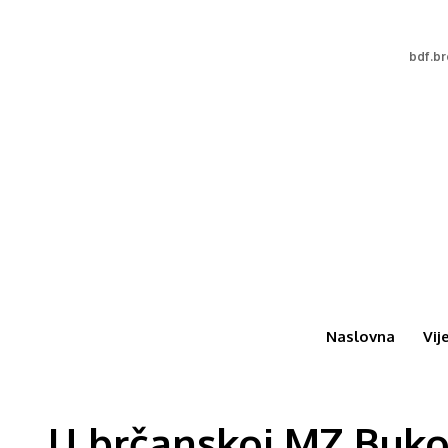
bdf.b
Naslovna
Vij
U brčanskoj MZ Buko