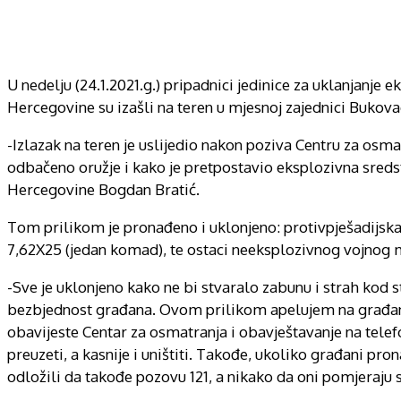
U nedelju (24.1.2021.g.) pripadnici jedinice za uklanjanje 
Hercegovine su izašli na teren u mjesnoj zajednici Bukova
-Izlazak na teren je uslijedio nakon poziva Centru za osmat
odbačeno oružje i kako je pretpostavio eksplozivna sredst
Hercegovine Bogdan Bratić.
Tom prilikom je pronađeno i uklonjeno: protivpješadijs
7,62X25 (jedan komad), te ostaci neeksplozivnog vojnog m
-Sve je uklonjeno kako ne bi stvaralo zabunu i strah kod 
bezbjednost građana. Ovom prilikom apelujem na građane
obavijeste Centar za osmatranja i obavještavanje na telefo
preuzeti, a kasnije i uništiti. Takođe, ukoliko građani p
odložili da takođe pozovu 121, a nikako da oni pomjeraju 