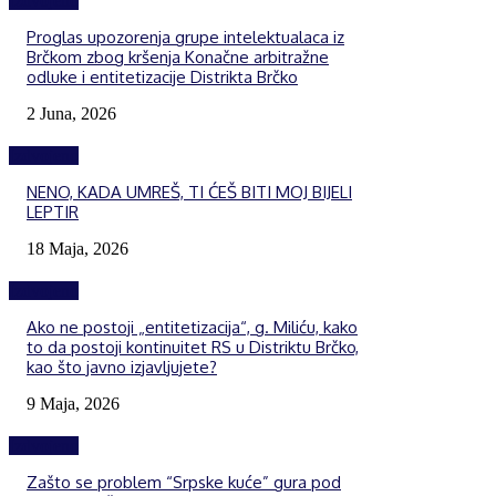
Izdvojeno
Proglas upozorenja grupe intelektualaca iz
Brčkom zbog kršenja Konačne arbitražne
odluke i entitetizacije Distrikta Brčko
2 Juna, 2026
Izdvojeno
NENO, KADA UMREŠ, TI ĆEŠ BITI MOJ BIJELI
LEPTIR
18 Maja, 2026
Izdvojeno
Ako ne postoji „entitetizacija“, g. Miliću, kako
to da postoji kontinuitet RS u Distriktu Brčko,
kao što javno izjavljujete?
9 Maja, 2026
Izdvojeno
Zašto se problem “Srpske kuće” gura pod