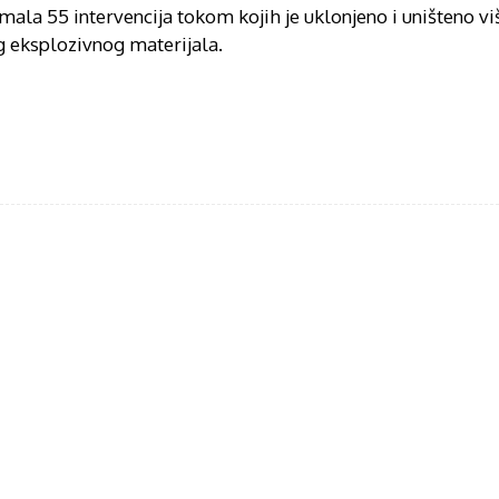
mala 55 intervencija tokom kojih je uklonjeno i uništeno v
og eksplozivnog materijala.
acebook
Twitter
WhatsApp