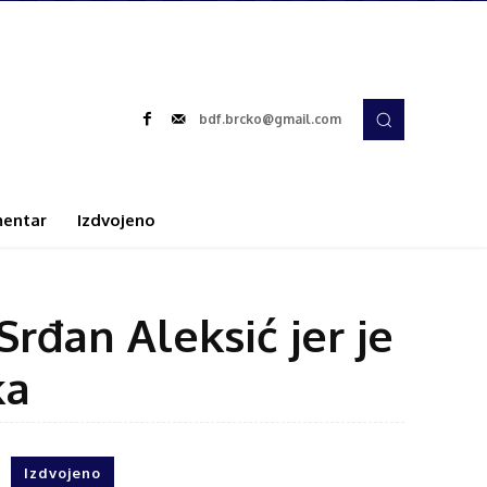
bdf.brcko@gmail.com
entar
Izdvojeno
Srđan Aleksić jer je
ka
Izdvojeno