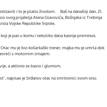
otstaviti i to je platio životom. Baš na današnji dan, 21.
sio svog prijatelja Alena Glavovića, Bošnjaka iz Trebinja
rvista Vojske Republike Srpske.
 koji je pao u komu i nekoliko dana kasnije preminuo.
. Otac mu je bio košarkaški trener, majka mu je umrla dok
u nesreći s motornim zmajem.
vije, a aktivno se bavio i glumom.
st”, napisao je Srđanov otac na smrtovnici svom sinu.