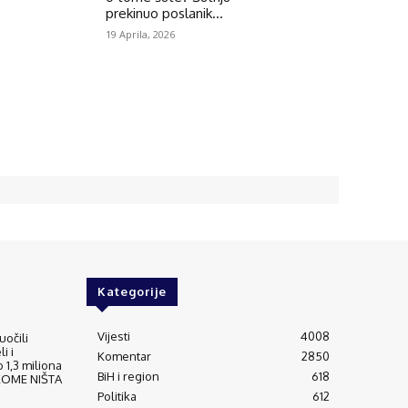
prekinuo poslanik...
19 Aprila, 2026
Kategorije
Vijesti
4008
uočili
i i
Komentar
2850
 1,3 miliona
BiH i region
618
IKOME NIŠTA
Politika
612