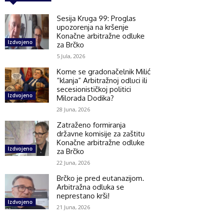
Sesija Kruga 99: Proglas
upozorenja na kršenje
Konačne arbitražne odluke
Izdvojeno
za Brčko
5 Jula, 2026
Kome se gradonačelnik Milić
“klanja” Arbitražnoj odluci ili
secesionističkoj politici
Izdvojeno
Milorada Dodika?
28 Juna, 2026
Zatraženo formiranja
državne komisije za zaštitu
Konačne arbitražne odluke
Izdvojeno
za Brčko
22 Juna, 2026
Brčko je pred eutanazijom.
Arbitražna odluka se
neprestano krši!
Izdvojeno
21 Juna, 2026