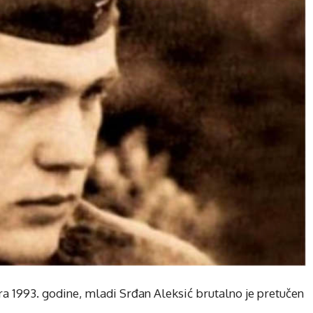
ara 1993. godine, mladi Srđan Aleksić brutalno je pretučen