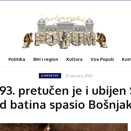
i
Politika
BiH i region
Kultura
Vox Populi
Kom
21 Januara, 2021
KOMENTAR
3. pretučen je i ubijen 
d batina spasio Bošnja