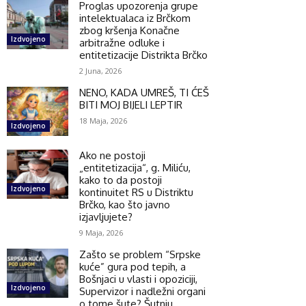
Proglas upozorenja grupe
intelektualaca iz Brčkom
zbog kršenja Konačne
Izdvojeno
arbitražne odluke i
entitetizacije Distrikta Brčko
2 Juna, 2026
NENO, KADA UMREŠ, TI ĆEŠ
BITI MOJ BIJELI LEPTIR
18 Maja, 2026
Izdvojeno
Ako ne postoji
„entitetizacija“, g. Miliću,
kako to da postoji
Izdvojeno
kontinuitet RS u Distriktu
Brčko, kao što javno
izjavljujete?
9 Maja, 2026
Zašto se problem “Srpske
kuće” gura pod tepih, a
Bošnjaci u vlasti i opoziciji,
Izdvojeno
Supervizor i nadležni organi
o tome šute? Šutnju