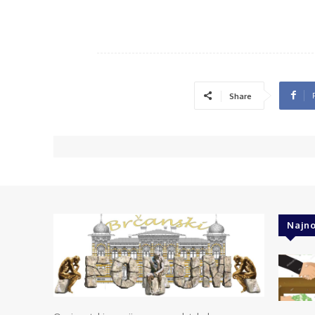
Share
Najno