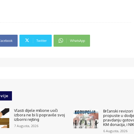
Facebook
Twitter
WhatsApp
vije
Vlasti dijele milione uoči
Brčanski revizori 
izbora ne bi li popravile svoj
propuste u dodjel
izborni rejting
pravdanju gotovo
KM donacija, i N
7 Augusta, 2026
6 Augusta, 2026