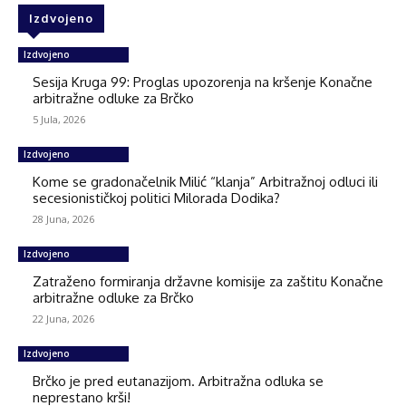
Izdvojeno
Izdvojeno
Sesija Kruga 99: Proglas upozorenja na kršenje Konačne
arbitražne odluke za Brčko
5 Jula, 2026
Izdvojeno
Kome se gradonačelnik Milić “klanja” Arbitražnoj odluci ili
secesionističkoj politici Milorada Dodika?
28 Juna, 2026
Izdvojeno
Zatraženo formiranja državne komisije za zaštitu Konačne
arbitražne odluke za Brčko
22 Juna, 2026
Izdvojeno
Brčko je pred eutanazijom. Arbitražna odluka se
neprestano krši!