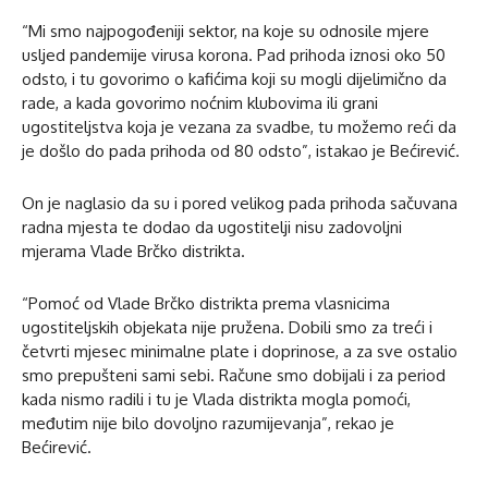
“Mi smo najpogođeniji sektor, na koje su odnosile mjere
usljed pandemije virusa korona. Pad prihoda iznosi oko 50
odsto, i tu govorimo o kafićima koji su mogli dijelimično da
rade, a kada govorimo noćnim klubovima ili grani
ugostiteljstva koja je vezana za svadbe, tu možemo reći da
je došlo do pada prihoda od 80 odsto”, istakao je Bećirević.
On je naglasio da su i pored velikog pada prihoda sačuvana
radna mjesta te dodao da ugostitelji nisu zadovoljni
mjerama Vlade Brčko distrikta.
“Pomoć od Vlade Brčko distrikta prema vlasnicima
ugostiteljskih objekata nije pružena. Dobili smo za treći i
četvrti mjesec minimalne plate i doprinose, a za sve ostalio
smo prepušteni sami sebi. Račune smo dobijali i za period
kada nismo radili i tu je Vlada distrikta mogla pomoći,
međutim nije bilo dovoljno razumijevanja”, rekao je
Bećirević.