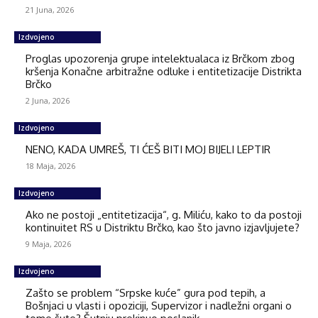
21 Juna, 2026
Izdvojeno
Proglas upozorenja grupe intelektualaca iz Brčkom zbog
kršenja Konačne arbitražne odluke i entitetizacije Distrikta
Brčko
2 Juna, 2026
Izdvojeno
NENO, KADA UMREŠ, TI ĆEŠ BITI MOJ BIJELI LEPTIR
18 Maja, 2026
Izdvojeno
Ako ne postoji „entitetizacija“, g. Miliću, kako to da postoji
kontinuitet RS u Distriktu Brčko, kao što javno izjavljujete?
9 Maja, 2026
Izdvojeno
Zašto se problem “Srpske kuće” gura pod tepih, a
Bošnjaci u vlasti i opoziciji, Supervizor i nadležni organi o