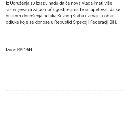
Iz Udruženja su izrazili nadu da će nova Vlada imati više
razumijevanja za pomoć ugostiteljima te su apelovali da se
prilikom donošenja odluka Kriznog štaba uzimaju u obzir
odluke koje se donose u Republici Srpskoj i Federaciji BiH.
Izvor: RBDBiH
Facebook
Twitter
WhatsApp