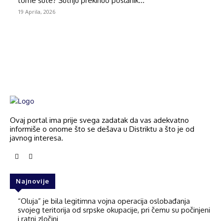
tome šute? Šutnju prekinuo poslanik...
19 Aprila, 2026
Ovaj portal ima prije svega zadatak da vas adekvatno
informiše o onome što se dešava u Distriktu a što je od
javnog interesa.
Najnovije
“Oluja” je bila legitimna vojna operacija oslobađanja
svojeg teritorija od srpske okupacije, pri čemu su počinjeni
i ratni zločini