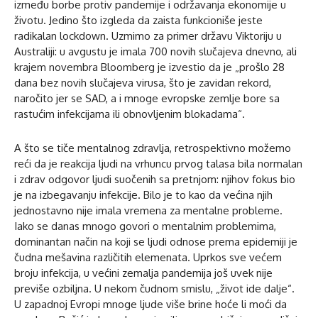
između borbe protiv pandemije i održavanja ekonomije u
životu. Jedino što izgleda da zaista funkcioniše jeste
radikalan lockdown. Uzmimo za primer državu Viktoriju u
Australiji: u avgustu je imala 700 novih slučajeva dnevno, ali
krajem novembra Bloomberg je izvestio da je „prošlo 28
dana bez novih slučajeva virusa, što je zavidan rekord,
naročito jer se SAD, a i mnoge evropske zemlje bore sa
rastućim infekcijama ili obnovljenim blokadama“.
A što se tiče mentalnog zdravlja, retrospektivno možemo
reći da je reakcija ljudi na vrhuncu prvog talasa bila normalan
i zdrav odgovor ljudi suočenih sa pretnjom: njihov fokus bio
je na izbegavanju infekcije. Bilo je to kao da većina njih
jednostavno nije imala vremena za mentalne probleme.
Iako se danas mnogo govori o mentalnim problemima,
dominantan način na koji se ljudi odnose prema epidemiji je
čudna mešavina različitih elemenata. Uprkos sve većem
broju infekcija, u većini zemalja pandemija još uvek nije
previše ozbiljna. U nekom čudnom smislu, „život ide dalje“.
U zapadnoj Evropi mnoge ljude više brine hoće li moći da