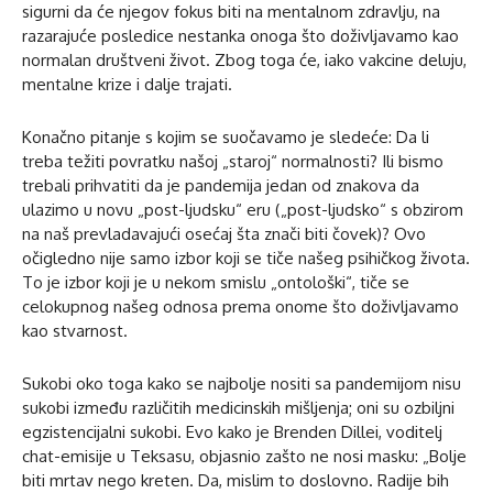
sigurni da će njegov fokus biti na mentalnom zdravlju, na
razarajuće posledice nestanka onoga što doživljavamo kao
normalan društveni život. Zbog toga će, iako vakcine deluju,
mentalne krize i dalje trajati.
Konačno pitanje s kojim se suočavamo je sledeće: Da li
treba težiti povratku našoj „staroj“ normalnosti? Ili bismo
trebali prihvatiti da je pandemija jedan od znakova da
ulazimo u novu „post-ljudsku“ eru („post-ljudsko“ s obzirom
na naš prevladavajući osećaj šta znači biti čovek)? Ovo
očigledno nije samo izbor koji se tiče našeg psihičkog života.
To je izbor koji je u nekom smislu „ontološki“, tiče se
celokupnog našeg odnosa prema onome što doživljavamo
kao stvarnost.
Sukobi oko toga kako se najbolje nositi sa pandemijom nisu
sukobi između različitih medicinskih mišljenja; oni su ozbiljni
egzistencijalni sukobi. Evo kako je Brenden Dillei, voditelj
chat-emisije u Teksasu, objasnio zašto ne nosi masku: „Bolje
biti mrtav nego kreten. Da, mislim to doslovno. Radije bih