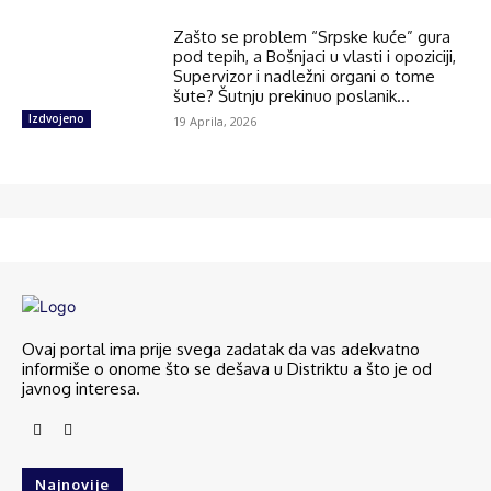
Zašto se problem “Srpske kuće” gura
pod tepih, a Bošnjaci u vlasti i opoziciji,
Supervizor i nadležni organi o tome
šute? Šutnju prekinuo poslanik...
Izdvojeno
19 Aprila, 2026
Ovaj portal ima prije svega zadatak da vas adekvatno
informiše o onome što se dešava u Distriktu a što je od
javnog interesa.
Najnovije