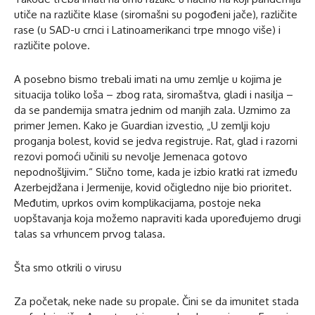
utiče na različite klase (siromašni su pogođeni jače), različite
rase (u SAD-u crnci i Latinoamerikanci trpe mnogo više) i
različite polove.
A posebno bismo trebali imati na umu zemlje u kojima je
situacija toliko loša – zbog rata, siromaštva, gladi i nasilja –
da se pandemija smatra jednim od manjih zala. Uzmimo za
primer Jemen. Kako je Guardian izvestio, „U zemlji koju
proganja bolest, kovid se jedva registruje. Rat, glad i razorni
rezovi pomoći učinili su nevolje Jemenaca gotovo
nepodnošljivim.“ Slično tome, kada je izbio kratki rat između
Azerbejdžana i Jermenije, kovid očigledno nije bio prioritet.
Međutim, uprkos ovim komplikacijama, postoje neka
uopštavanja koja možemo napraviti kada upoređujemo drugi
talas sa vrhuncem prvog talasa.
Šta smo otkrili o virusu
Za početak, neke nade su propale. Čini se da imunitet stada