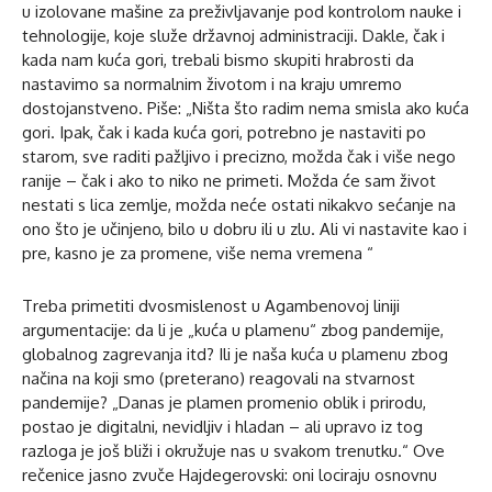
u izolovane mašine za preživljavanje pod kontrolom nauke i
tehnologije, koje služe državnoj administraciji. Dakle, čak i
kada nam kuća gori, trebali bismo skupiti hrabrosti da
nastavimo sa normalnim životom i na kraju umremo
dostojanstveno. Piše: „Ništa što radim nema smisla ako kuća
gori. Ipak, čak i kada kuća gori, potrebno je nastaviti po
starom, sve raditi pažljivo i precizno, možda čak i više nego
ranije – čak i ako to niko ne primeti. Možda će sam život
nestati s lica zemlje, možda neće ostati nikakvo sećanje na
ono što je učinjeno, bilo u dobru ili u zlu. Ali vi nastavite kao i
pre, kasno je za promene, više nema vremena “
Treba primetiti dvosmislenost u Agambenovoj liniji
argumentacije: da li je „kuća u plamenu“ zbog pandemije,
globalnog zagrevanja itd? Ili je naša kuća u plamenu zbog
načina na koji smo (preterano) reagovali na stvarnost
pandemije? „Danas je plamen promenio oblik i prirodu,
postao je digitalni, nevidljiv i hladan – ali upravo iz tog
razloga je još bliži i okružuje nas u svakom trenutku.“ Ove
rečenice jasno zvuče Hajdegerovski: oni lociraju osnovnu