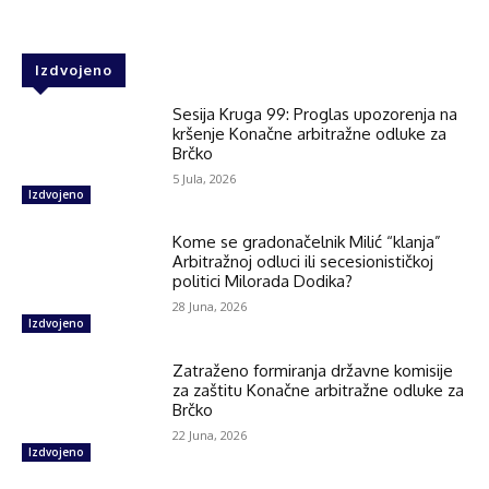
Izdvojeno
Sesija Kruga 99: Proglas upozorenja na
kršenje Konačne arbitražne odluke za
Brčko
5 Jula, 2026
Izdvojeno
Kome se gradonačelnik Milić “klanja”
Arbitražnoj odluci ili secesionističkoj
politici Milorada Dodika?
28 Juna, 2026
Izdvojeno
Zatraženo formiranja državne komisije
za zaštitu Konačne arbitražne odluke za
Brčko
22 Juna, 2026
Izdvojeno