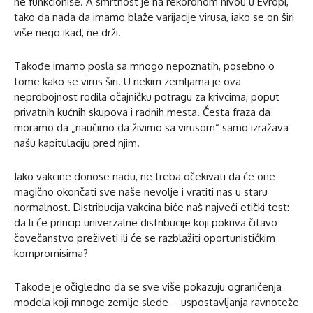
ne funkcioniše. A smrtnost je na rekordnom nivou u Evropi,
tako da nada da imamo blaže varijacije virusa, iako se on širi
više nego ikad, ne drži.
Takođe imamo posla sa mnogo nepoznatih, posebno o
tome kako se virus širi. U nekim zemljama je ova
neprobojnost rodila očajničku potragu za krivcima, poput
privatnih kućnih skupova i radnih mesta. Česta fraza da
moramo da „naučimo da živimo sa virusom“ samo izražava
našu kapitulaciju pred njim.
Iako vakcine donose nadu, ne treba očekivati da će one
magično okončati sve naše nevolje i vratiti nas u staru
normalnost. Distribucija vakcina biće naš najveći etički test:
da li će princip univerzalne distribucije koji pokriva čitavo
čovečanstvo preživeti ili će se razblažiti oportunističkim
kompromisima?
Takođe je očigledno da se sve više pokazuju ograničenja
modela koji mnoge zemlje slede – uspostavljanja ravnoteže