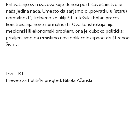
Prihvatanje svih izazova koje donosi post-čovečanstvo je
naša jedina nada. Umesto da sanjamo o „povratku u (staru)
normalnost“, trebamo se uključiti u težak i bolan proces
konstruisanja nove normalnosti. Ova konstrukcija nije
medicinski ili ekonomski problem, ona je duboko politička:
prisiljeni smo da izmislimo novi oblik celokupnog društvenog
života.
Izvor: RT
Preveo za Politički pregled: Nikola Ačanski
Facebook
Twitter
WhatsApp