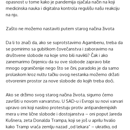
opasnost u tome kako je pandemija ojačala način na koji
medicinska nauka i digitalna kontrola regulišu našu reakciju
na nju.
Zašto ne možemo nastaviti putem starog načina života
Da li to znači da, ako se suprotstavimo Agambenu, treba da
se pomirimo sa gubitkom čovečanstva i zaboravimo na
društvene slobode na koje smo bili navikli? Čak i ako
zanemarimo činjenicu da su ove slobode zapravo bile
mnogo ograničenije nego što se čini, paradoks je da samo
prolaskom kroz nultu tačku ovog nestanka možemo držati
otvorenim prostor za nove slobode do kojih treba doći.
Ako se držimo svog starog načina života, sigurno ćemo
završiti u novom varvarstvu. U SAD-u i Evropi su novi varvari
upravo oni koji nasilno protestuju protiv antipandemijskih
mera u ime lične slobode i dostojanstva – oni poput Jareda
Kušnera, zeta Donalda Trampa, koji se još u aprilu hvalio
kako Tramp vraća zemlju nazad „od lekara“ – ukratko, od