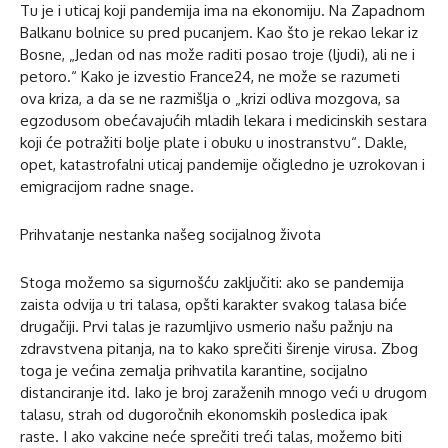
Tu je i uticaj koji pandemija ima na ekonomiju. Na Zapadnom
Balkanu bolnice su pred pucanjem. Kao što je rekao lekar iz
Bosne, „Jedan od nas može raditi posao troje (ljudi), ali ne i
petoro.“ Kako je izvestio France24, ne može se razumeti
ova kriza, a da se ne razmišlja o „krizi odliva mozgova, sa
egzodusom obećavajućih mladih lekara i medicinskih sestara
koji će potražiti bolje plate i obuku u inostranstvu“. Dakle,
opet, katastrofalni uticaj pandemije očigledno je uzrokovan i
emigracijom radne snage.
Prihvatanje nestanka našeg socijalnog života
Stoga možemo sa sigurnošću zaključiti: ako se pandemija
zaista odvija u tri talasa, opšti karakter svakog talasa biće
drugačiji. Prvi talas je razumljivo usmerio našu pažnju na
zdravstvena pitanja, na to kako sprečiti širenje virusa. Zbog
toga je većina zemalja prihvatila karantine, socijalno
distanciranje itd. Iako je broj zaraženih mnogo veći u drugom
talasu, strah od dugoročnih ekonomskih posledica ipak
raste. I ako vakcine neće sprečiti treći talas, možemo biti