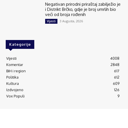
Negativan prirodni priraštaj zabilježio je
i Distrikt Brčko, gdje je broj umrlih bio
veći od broja rođenih
3 Augusta, 2026
Vijesti
Kategorije
Vijesti
4008
Komentar
2848
BiH i region
617
Politika
612
Kultura
609
Izdvojeno
126
Vox Populi
9
© Brčanski forum.
Impresum