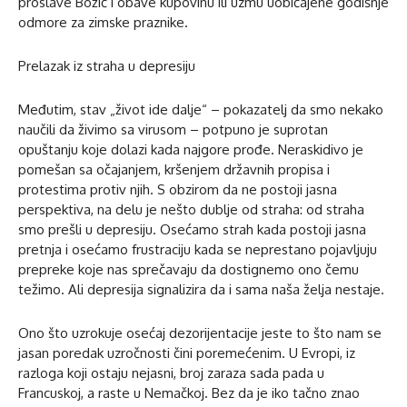
proslave Božić i obave kupovinu ili uzmu uobičajene godišnje
odmore za zimske praznike.
Prelazak iz straha u depresiju
Međutim, stav „život ide dalje“ – pokazatelj da smo nekako
naučili da živimo sa virusom – potpuno je suprotan
opuštanju koje dolazi kada najgore prođe. Neraskidivo je
pomešan sa očajanjem, kršenjem državnih propisa i
protestima protiv njih. S obzirom da ne postoji jasna
perspektiva, na delu je nešto dublje od straha: od straha
smo prešli u depresiju. Osećamo strah kada postoji jasna
pretnja i osećamo frustraciju kada se neprestano pojavljuju
prepreke koje nas sprečavaju da dostignemo ono čemu
težimo. Ali depresija signalizira da i sama naša želja nestaje.
Ono što uzrokuje osećaj dezorijentacije jeste to što nam se
jasan poredak uzročnosti čini poremećenim. U Evropi, iz
razloga koji ostaju nejasni, broj zaraza sada pada u
Francuskoj, a raste u Nemačkoj. Bez da je iko tačno znao