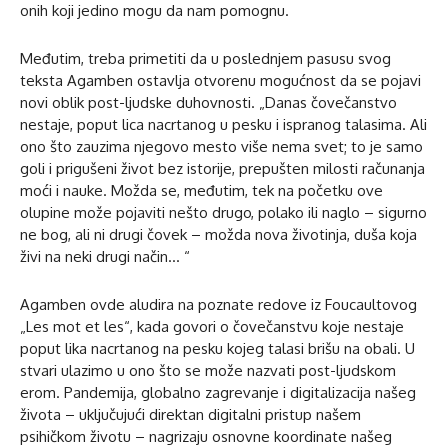
onih koji jedino mogu da nam pomognu.
Međutim, treba primetiti da u poslednjem pasusu svog
teksta Agamben ostavlja otvorenu mogućnost da se pojavi
novi oblik post-ljudske duhovnosti. „Danas čovečanstvo
nestaje, poput lica nacrtanog u pesku i ispranog talasima. Ali
ono što zauzima njegovo mesto više nema svet; to je samo
goli i prigušeni život bez istorije, prepušten milosti računanja
moći i nauke. Možda se, međutim, tek na početku ove
olupine može pojaviti nešto drugo, polako ili naglo – sigurno
ne bog, ali ni drugi čovek – možda nova životinja, duša koja
živi na neki drugi način… “
Agamben ovde aludira na poznate redove iz Foucaultovog
„Les mot et les“, kada govori o čovečanstvu koje nestaje
poput lika nacrtanog na pesku kojeg talasi brišu na obali. U
stvari ulazimo u ono što se može nazvati post-ljudskom
erom. Pandemija, globalno zagrevanje i digitalizacija našeg
života – uključujući direktan digitalni pristup našem
psihičkom životu – nagrizaju osnovne koordinate našeg