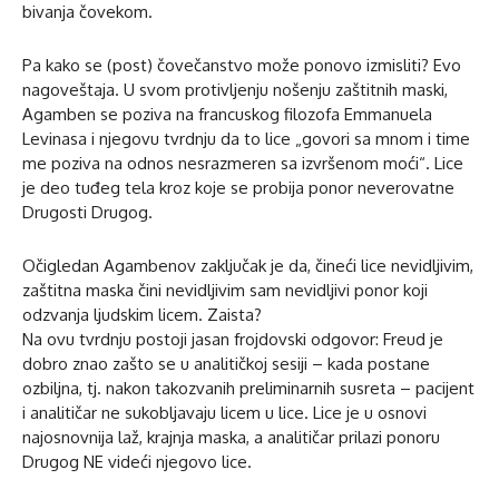
bivanja čovekom.
Pa kako se (post) čovečanstvo može ponovo izmisliti? Evo
nagoveštaja. U svom protivljenju nošenju zaštitnih maski,
Agamben se poziva na francuskog filozofa Emmanuela
Levinasa i njegovu tvrdnju da to lice „govori sa mnom i time
me poziva na odnos nesrazmeren sa izvršenom moći“. Lice
je deo tuđeg tela kroz koje se probija ponor neverovatne
Drugosti Drugog.
Očigledan Agambenov zaključak je da, čineći lice nevidljivim,
zaštitna maska čini nevidljivim sam nevidljivi ponor koji
odzvanja ljudskim licem. Zaista?
Na ovu tvrdnju postoji jasan frojdovski odgovor: Freud je
dobro znao zašto se u analitičkoj sesiji – kada postane
ozbiljna, tj. nakon takozvanih preliminarnih susreta – pacijent
i analitičar ne sukobljavaju licem u lice. Lice je u osnovi
najosnovnija laž, krajnja maska, a analitičar prilazi ponoru
Drugog NE videći njegovo lice.