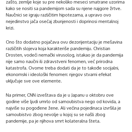
zašto, zemlje koje su pre nekoliko meseci smatrane uzorima
kako se nositi sa pandemijom sada su njene najgore žrtve.
Naučnici se igraju različitim hipotezama, a upravo ovo
nejedinstvo jača osećaj zbunjenosti i doprinosi mentalnoj
krizi.
Ono što dodatno pojačava ovu dezorijentaciju je mešavina
različitih slojeva koja karakteriše pandemiju. Christian
Drosten, vodeći nemački virusolog, istakao je da pandemija
nije samo naučni ili zdravstveni fenomen, već prirodna
katastrofa. Ovome treba dodati da je to takođe socijalni,
ekonomski i ideološki fenomen: njegov stvarni efekat
uključuje sve ove elemente.
Na primer, CNN izveštava da je u Japanu u oktobru ove
godine više ljudi umrlo od samoubistva nego od kovida, a
najviše su pogođene žene. Ali većina pojedinaca izvršila je
samoubistvo zbog nevolje u kojoj su se našli zbog
pandemije, pa je njihova smrt kolateralna šteta.