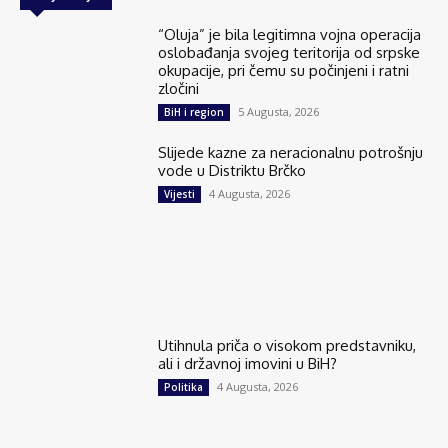
“Oluja” je bila legitimna vojna operacija
oslobađanja svojeg teritorija od srpske
okupacije, pri čemu su počinjeni i ratni
zločini
5 Augusta, 2026
BiH i region
Slijede kazne za neracionalnu potrošnju
vode u Distriktu Brčko
4 Augusta, 2026
Vijesti
Utihnula priča o visokom predstavniku,
ali i državnoj imovini u BiH?
4 Augusta, 2026
Politika