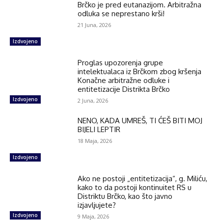
Brčko je pred eutanazijom. Arbitražna
odluka se neprestano krši!
21 Juna, 2026
Izdvojeno
Proglas upozorenja grupe
intelektualaca iz Brčkom zbog kršenja
Konačne arbitražne odluke i
entitetizacije Distrikta Brčko
Izdvojeno
2 Juna, 2026
NENO, KADA UMREŠ, TI ĆEŠ BITI MOJ
BIJELI LEPTIR
18 Maja, 2026
Izdvojeno
Ako ne postoji „entitetizacija“, g. Miliću,
kako to da postoji kontinuitet RS u
Distriktu Brčko, kao što javno
izjavljujete?
Izdvojeno
9 Maja, 2026