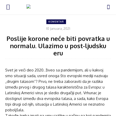
KOMENTAR
10 Januara, 2021
Poslije korone neće biti povratka u
normalu. Ulazimo u post-ljudsku
eru
Svet je veći deo 2020. živeo sa pandemijom, ali u kakvoj
smo situaciji sada, usred onoga što evropski mediji nazivaju
„drugim talasom“? Prvo, ne treba zaboraviti da je razlika
između prvog i drugog talasa karakteristična za Evropu: u
Latinskoj Americi virus je sledio drugačiji put. Vrhunac je
dostignut između dva evropska talasa, a sada, kako Evropa
trpi drugi od njih, situacija u Latinskoj Americi se neznatno
poboljšala.
Takođe treba imati na umu razlike u načinu na koji pandemija