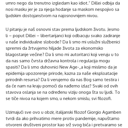
umro nego da trenutno izgledam kao idiot.“ Dillei odbija da
nosi masku jer je za njega hodanje sa maskom nespojivo sa
ljudskim dostojanstvom na najosnovnijem nivou.
U pitanju je naš osnovni stav prema ljudskom životu. Jesmo
li – poput Dillei – libertarijanci koji odbacuju svako zadiranje
u naše individualne slobode? Da li smo mi uslužni službenici
spremni da žrtvujemo hiljade života za ekonomsko
blagostanje većine? Da li smo mi autoritarci koji veruju u to
da nas samo čvrsta državna kontrola i regulacija mogu
spasiti? Da li smo duhovnici New Age-„a koji mislimo da je
epidemija upozorenje prirode, kazna za naše eksploatacije
prirodnih resursa? Da li verujemo da nas Bog samo testira i
da će nam na kraju pomoći da nađemo izlaz? Svaki od ovih
stavova oslanja se na određenu viziju onoga šta su ljudi. To
se tiče nivoa na kojem smo, u nekom smislu, svi filozofi.
Uzimajući sve ovo u obzir, italijanski filozof Giorgio Agamben
tvrdi da ako prihvatimo mere protiv pandemije, napuštamo
otvoreni društveni prostor kao srž svog bića i pretvaramo se