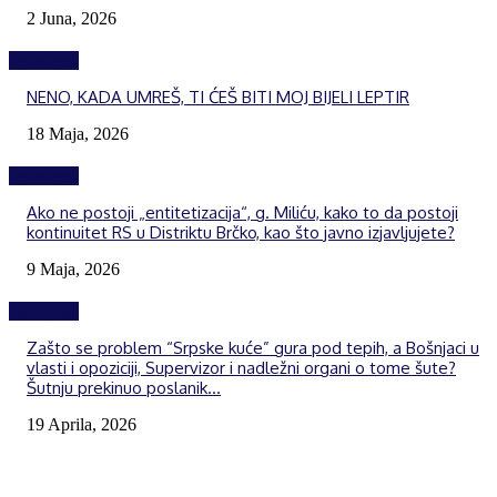
2 Juna, 2026
Izdvojeno
NENO, KADA UMREŠ, TI ĆEŠ BITI MOJ BIJELI LEPTIR
18 Maja, 2026
Izdvojeno
Ako ne postoji „entitetizacija“, g. Miliću, kako to da postoji
kontinuitet RS u Distriktu Brčko, kao što javno izjavljujete?
9 Maja, 2026
Izdvojeno
Zašto se problem “Srpske kuće” gura pod tepih, a Bošnjaci u
vlasti i opoziciji, Supervizor i nadležni organi o tome šute?
Šutnju prekinuo poslanik...
19 Aprila, 2026