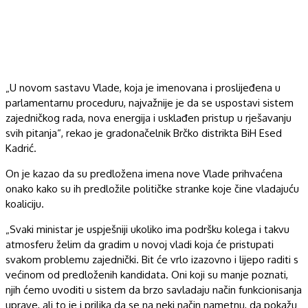
„U novom sastavu Vlade, koja je imenovana i proslijeđena u
parlamentarnu proceduru, najvažnije je da se uspostavi sistem
zajedničkog rada, nova energija i usklađen pristup u rješavanju
svih pitanja“, rekao je gradonačelnik Brčko distrikta BiH Esed
Kadrić.
On je kazao da su predložena imena nove Vlade prihvaćena
onako kako su ih predložile političke stranke koje čine vladajuću
koaliciju.
„Svaki ministar je uspješniji ukoliko ima podršku kolega i takvu
atmosferu želim da gradim u novoj vladi koja će pristupati
svakom problemu zajednički. Bit će vrlo izazovno i lijepo raditi s
većinom od predloženih kandidata. Oni koji su manje poznati,
njih ćemo uvoditi u sistem da brzo savladaju način funkcionisanja
uprave, ali to je i prilika da se na neki način nametnu, da pokažu