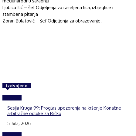
međunarodnu saradnju
Ljubica Ilić – šef Odjeljenja za raseljena lica, izbjeglice i
stambena pitanja
Zoran Bulatović – šef Odjeljenja za obrazovanje.
Facebook
Twitter
WhatsApp
Izdvojeno
Izdvojeno
Sesija Kruga 99: Proglas upozorenja na kršenje Konačne
arbitražne odluke za Brčko
5 Jula, 2026
Izdvojeno