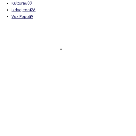
Kultura
609
Izdvojeno
126
Vox Populi
9
© Brčanski forum.
Impresum