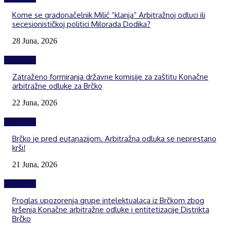
Kome se gradonačelnik Milić “klanja” Arbitražnoj odluci ili
secesionističkoj politici Milorada Dodika?
28 Juna, 2026
Izdvojeno
Zatraženo formiranja državne komisije za zaštitu Konačne
arbitražne odluke za Brčko
22 Juna, 2026
Izdvojeno
Brčko je pred eutanazijom. Arbitražna odluka se neprestano
krši!
21 Juna, 2026
Izdvojeno
Proglas upozorenja grupe intelektualaca iz Brčkom zbog
kršenja Konačne arbitražne odluke i entitetizacije Distrikta
Brčko