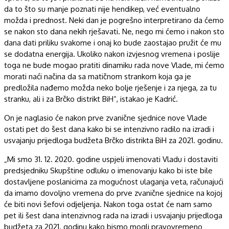
da to što su manje poznati nije hendikep, već eventualno
možda i prednost. Neki dan je pogrešno interpretirano da ćemo
se nakon sto dana nekih rješavati. Ne, nego mi ćemo i nakon sto
dana dati priliku svakome i onaj ko bude zaostajao pružit će mu
se dodatna energija. Ukoliko nakon izvjesnog vremena i poslije
toga ne bude mogao pratiti dinamiku rada nove Vlade, mi ćemo
morati naći načina da sa matičnom strankom koja ga je
predložila nađemo možda neko bolje rješenje i za njega, za tu
stranku, ali i za Brčko distrikt BiH“, istakao je Kadrić.
On je naglasio će nakon prve zvanične sjednice nove Vlade
ostati pet do šest dana kako bi se intenzivno radilo na izradi i
usvajanju prijedloga budžeta Brčko distrikta BiH za 2021. godinu.
„Mi smo 31. 12. 2020. godine uspjeli imenovati Vladu i dostaviti
predsjedniku Skupštine odluku o imenovanju kako bi iste bile
dostavljene poslanicima za mogućnost ulaganja veta, računajući
da imamo dovoljno vremena do prve zvanične sjednice na kojoj
će biti novi šefovi odjeljenja. Nakon toga ostat će nam samo
pet ili šest dana intenzivnog rada na izradi i usvajanju prijedloga
budžeta za 2021. godinu kako bismo mogli pravovremeno