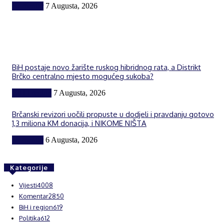
Komentar
7 Augusta, 2026
BiH postaje novo žarište ruskog hibridnog rata, a Distrikt
Brčko centralno mjesto mogućeg sukoba?
BiH i region
7 Augusta, 2026
Brčanski revizori uočili propuste u dodjeli i pravdanju gotovo
1,3 miliona KM donacija, i NIKOME NIŠTA
Komentar
6 Augusta, 2026
Kategorije
Vijesti
4008
Komentar
2850
BiH i region
619
Politika
612