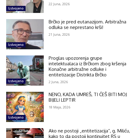
22 Juna, 2026
Izdvojeno
Brčko je pred eutanazijom. Arbitražna
odluka se neprestano krši!
21 Juna, 2026
Izdvojeno
Proglas upozorenja grupe
intelektualaca iz Brčkom zbog kršenja
Konačne arbitražne odluke i
entitetizacije Distrikta Brčko
Izdvojeno
2 Juna, 2026
NENO, KADA UMREŠ, TI ĆEŠ BITI MOJ
BIJELI LEPTIR
18 Maja, 2026
Izdvojeno
Ako ne postoji „entitetizacija“, g. Miliću,
kako to da postoji kontinuitet RS u