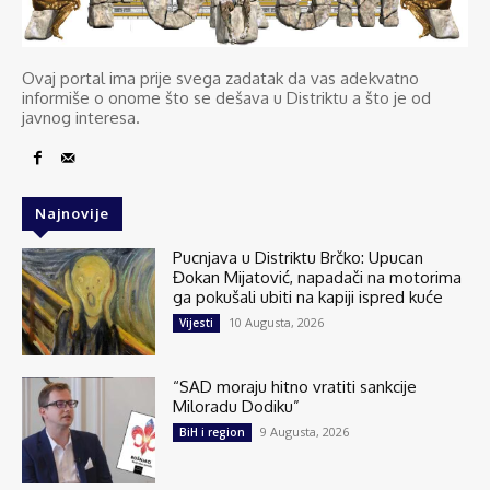
Ovaj portal ima prije svega zadatak da vas adekvatno
informiše o onome što se dešava u Distriktu a što je od
javnog interesa.
Najnovije
Pucnjava u Distriktu Brčko: Upucan
Đokan Mijatović, napadači na motorima
ga pokušali ubiti na kapiji ispred kuće
10 Augusta, 2026
Vijesti
“SAD moraju hitno vratiti sankcije
Miloradu Dodiku”
9 Augusta, 2026
BiH i region