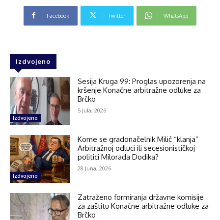
Facebook
Twitter
WhatsApp
Izdvojeno
Sesija Kruga 99: Proglas upozorenja na
kršenje Konačne arbitražne odluke za
Brčko
5 Jula, 2026
Izdvojeno
Kome se gradonačelnik Milić “klanja”
Arbitražnoj odluci ili secesionističkoj
politici Milorada Dodika?
28 Juna, 2026
Izdvojeno
Zatraženo formiranja državne komisije
za zaštitu Konačne arbitražne odluke za
Brčko