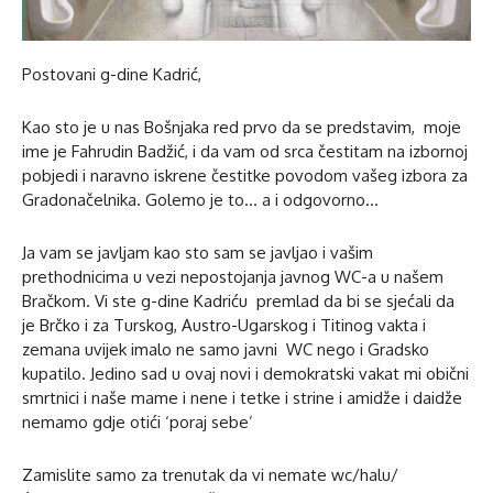
Postovani g-dine Kadrić,
Kao sto je u nas Bošnjaka red prvo da se predstavim, moje
ime je Fahrudin Badžić, i da vam od srca čestitam na izbornoj
pobjedi i naravno iskrene čestitke povodom vašeg izbora za
Gradonačelnika. Golemo je to… a i odgovorno…
Ja vam se javljam kao sto sam se javljao i vašim
prethodnicima u vezi nepostojanja javnog WC-a u našem
Bračkom. Vi ste g-dine Kadriću premlad da bi se sjećali da
je Brčko i za Turskog, Austro-Ugarskog i Titinog vakta i
zemana uvijek imalo ne samo javni WC nego i Gradsko
kupatilo. Jedino sad u ovaj novi i demokratski vakat mi obični
smrtnici i naše mame i nene i tetke i strine i amidže i daidže
nemamo gdje otići ‘poraj sebe’
Zamislite samo za trenutak da vi nemate wc/halu/