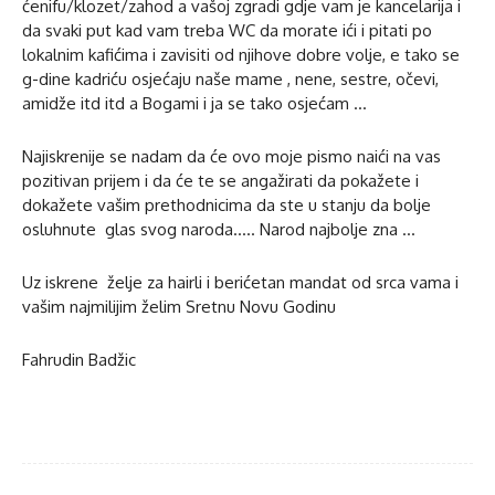
ćenifu/klozet/zahod a vašoj zgradi gdje vam je kancelarija i
da svaki put kad vam treba WC da morate ići i pitati po
lokalnim kafićima i zavisiti od njihove dobre volje, e tako se
g-dine kadriću osjećaju naše mame , nene, sestre, očevi,
amidže itd itd a Bogami i ja se tako osjećam …
Najiskrenije se nadam da će ovo moje pismo naići na vas
pozitivan prijem i da će te se angažirati da pokažete i
dokažete vašim prethodnicima da ste u stanju da bolje
osluhnute glas svog naroda….. Narod najbolje zna …
Uz iskrene želje za hairli i berićetan mandat od srca vama i
vašim najmilijim želim Sretnu Novu Godinu
Fahrudin Badžic