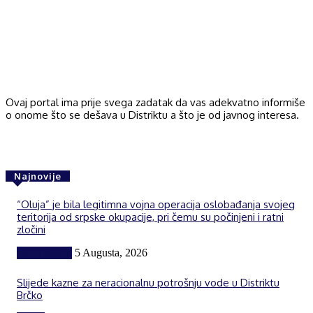
Ovaj portal ima prije svega zadatak da vas adekvatno informiše
o onome što se dešava u Distriktu a što je od javnog interesa.
Najnovije
“Oluja” je bila legitimna vojna operacija oslobađanja svojeg
teritorija od srpske okupacije, pri čemu su počinjeni i ratni
zločini
BiH i region
5 Augusta, 2026
Slijede kazne za neracionalnu potrošnju vode u Distriktu
Brčko