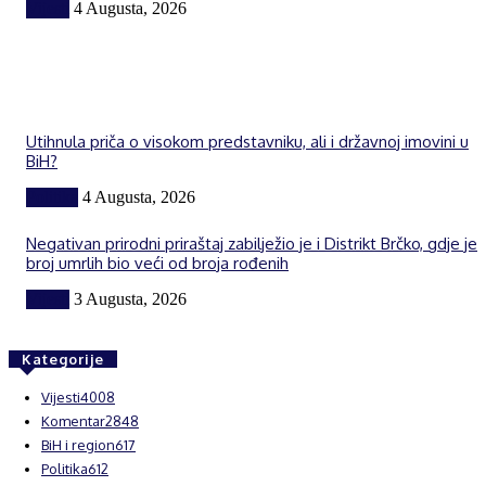
Vijesti
4 Augusta, 2026
Utihnula priča o visokom predstavniku, ali i državnoj imovini u
BiH?
Politika
4 Augusta, 2026
Negativan prirodni priraštaj zabilježio je i Distrikt Brčko, gdje je
broj umrlih bio veći od broja rođenih
Vijesti
3 Augusta, 2026
Kategorije
Vijesti
4008
Komentar
2848
BiH i region
617
Politika
612