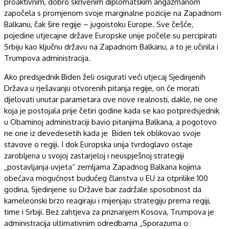
proaktivnim, dobro skrivenim diplomatskim angažmanom
započela s promjenom svoje marginalne pozicije na Zapadnom
Balkanu, čak šire regije – jugoistoku Europe. Sve češće,
pojedine utjecajne države Europske unije počele su percipirati
Srbiju kao ključnu državu na Zapadnom Balkanu, a to je učinila i
Trumpova administracija.
Ako predsjednik Biden želi osigurati veći utjecaj Sjedinjenih
Država u rješavanju otvorenih pitanja regije, on će morati
djelovati unutar parametara ove nove realnosti, dakle, ne one
koja je postojala prije četiri godine kada se kao potpredsjednik
u Obaminoj administraciji bavio pitanjima Balkana, a pogotovo
ne one iz devedesetih kada je Biden tek oblikovao svoje
stavove o regiji. I dok Europska unija tvrdoglavo ostaje
zarobljena u svojoj zastarjeloj i neuspješnoj strategiji
„postavljanja uvjeta“ zemljama Zapadnog Balkana kojima
obećava mogućnost budućeg članstva u EU za otprilike 100
godina, Sjedinjene su Države bar zadržale sposobnost da
kameleonski brzo reagiraju i mijenjaju strategiju prema regiji,
time i Srbiji. Bez zahtjeva za priznanjem Kosova, Trumpova je
administracija ultimativnim odredbama „Sporazuma o