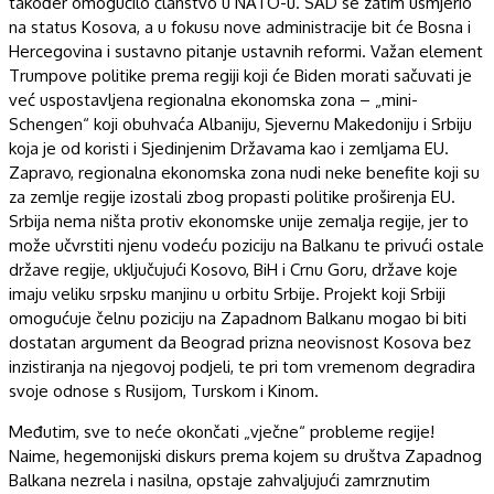
također omogućilo članstvo u NATO-u. SAD se zatim usmjerio
na status Kosova, a u fokusu nove administracije bit će Bosna i
Hercegovina i sustavno pitanje ustavnih reformi. Važan element
Trumpove politike prema regiji koji će Biden morati sačuvati je
već uspostavljena regionalna ekonomska zona – „mini-
Schengen“ koji obuhvaća Albaniju, Sjevernu Makedoniju i Srbiju
koja je od koristi i Sjedinjenim Državama kao i zemljama EU.
Zapravo, regionalna ekonomska zona nudi neke benefite koji su
za zemlje regije izostali zbog propasti politike proširenja EU.
Srbija nema ništa protiv ekonomske unije zemalja regije, jer to
može učvrstiti njenu vodeću poziciju na Balkanu te privući ostale
države regije, uključujući Kosovo, BiH i Crnu Goru, države koje
imaju veliku srpsku manjinu u orbitu Srbije. Projekt koji Srbiji
omogućuje čelnu poziciju na Zapadnom Balkanu mogao bi biti
dostatan argument da Beograd prizna neovisnost Kosova bez
inzistiranja na njegovoj podjeli, te pri tom vremenom degradira
svoje odnose s Rusijom, Turskom i Kinom.
Međutim, sve to neće okončati „vječne“ probleme regije!
Naime, hegemonijski diskurs prema kojem su društva Zapadnog
Balkana nezrela i nasilna, opstaje zahvaljujući zamrznutim