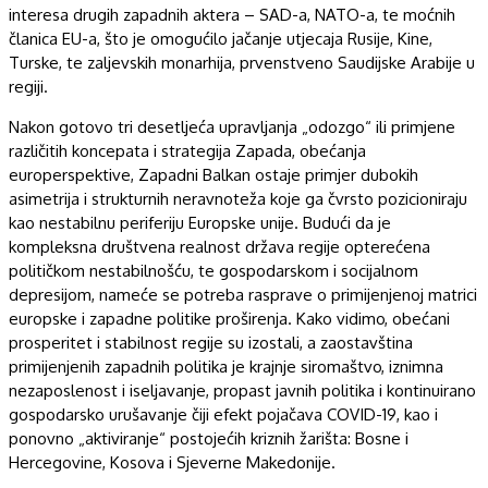
interesa drugih zapadnih aktera – SAD-a, NATO-a, te moćnih
članica EU-a, što je omogućilo jačanje utjecaja Rusije, Kine,
Turske, te zaljevskih monarhija, prvenstveno Saudijske Arabije u
regiji.
Nakon gotovo tri desetljeća upravljanja „odozgo“ ili primjene
različitih koncepata i strategija Zapada, obećanja
europerspektive, Zapadni Balkan ostaje primjer dubokih
asimetrija i strukturnih neravnoteža koje ga čvrsto pozicioniraju
kao nestabilnu periferiju Europske unije. Budući da je
kompleksna društvena realnost država regije opterećena
političkom nestabilnošću, te gospodarskom i socijalnom
depresijom, nameće se potreba rasprave o primijenjenoj matrici
europske i zapadne politike proširenja. Kako vidimo, obećani
prosperitet i stabilnost regije su izostali, a zaostavština
primijenjenih zapadnih politika je krajnje siromaštvo, iznimna
nezaposlenost i iseljavanje, propast javnih politika i kontinuirano
gospodarsko urušavanje čiji efekt pojačava COVID-19, kao i
ponovno „aktiviranje“ postojećih kriznih žarišta: Bosne i
Hercegovine, Kosova i Sjeverne Makedonije.