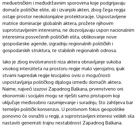
međuetničkim i međudržavnim sporovima koje podgrijavaju
domaće političke elite, ali i izvanjski akteri, zbog čega regija
ostaje prostor neokolonijalne protektoracije. Uspostavljene
matrice dominacije globalnih aktera, prožete njihovim
suprotstavljenim interesima, ne dozvoljavaju uspon nacionalnim
interesima posvećenih političkih elita, oblikovanje nove
gospodarske agende, izgradnju regionalnih političkih i
gospodarskih struktura, te stabilnih regionalnih odnosa.
Iako je zbog involviranosti niza aktera obnavljanje sukoba
visokog intenziteta na prostoru regije malo vjerojatno, ipak
stvarni napredak regije krucijalno ovisi o mogućnosti
uspostavljanja političkog dijaloga između domaćih aktera.
Naime, najveći izazovi Zapadnog Balkana, prvenstveno oni
ekonomski i socijalni mogu se riješiti samo pristupom koji
uključuje međusobno razumijevanje i suradnju, što zahtijeva bar
temeljni politički konsenzus. U protivnom fokus geopolitike
ponovno će osnažiti u regiji, a suprotstavljeni interesi velikih sila
nastaviti generirati trajnu nestabilnost Zapadnog Balkana.