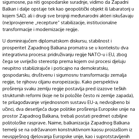
sigurnosne, pa niti gospodarske suradnje, vidimo da Zapadni
Balkan i dalje opstaje tek kao geopolitički objekt ili labaratorij u
kojem SAD, ali i drugi sve brojniji međunarodni akteri iskušavaju
(ne)provjerene „recepture“ stabilizacije, institucionalne
transformacije i modernizacije regije.
U dominirajućem diplomatskom diskursu, stabilnost i
prosperitet Zapadnog Balkana promatra se u kontekstu dva
integrativna procesa: pridruživanju regije NATO-u i EU, zbog
čega se uvriježio stereotip prema kojem ovi procesi djeluju
neupitno stabilizirajuće i poticajno na demokratsku,
gospodarsku, društvenu i sigurnosnu transformaciju zemalja
regije, te njihovu ciljanu europeizaciju. Kako perspektiva
proširenja svaku zemlju regije postavlja pred izazove teških
strukturnih reformi (koje ne bi položile često ni zemlje zapada),
te prilagođavanje vrijednosnom sustavu EU-a, nedvojbeno bi
učinci, dva desetljeća duge politike proširenja Europske unije na
prostor Zapadnog Balkana, trebali postati predmet ozbiljne
politološke rasprave. Naime, balkanizacija Zapadnog Balkana
temelji se na održavanom konstruktivnom kaosu proizašlom iz
neuspješnog djelovanja Europske unije, kao i suprotstavljenih