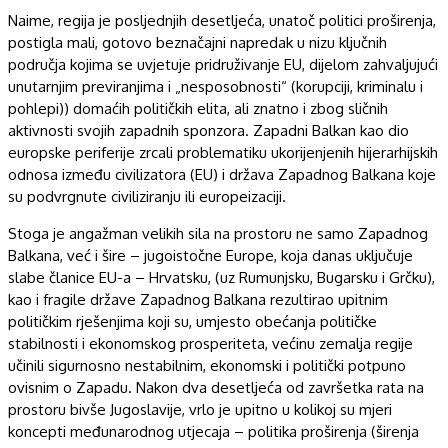
Naime, regija je posljednjih desetljeća, unatoč politici proširenja,
postigla mali, gotovo beznačajni napredak u nizu ključnih
područja kojima se uvjetuje pridruživanje EU, dijelom zahvaljujući
unutarnjim previranjima i „nesposobnosti“ (korupciji, kriminalu i
pohlepi)) domaćih političkih elita, ali znatno i zbog sličnih
aktivnosti svojih zapadnih sponzora. Zapadni Balkan kao dio
europske periferije zrcali problematiku ukorijenjenih hijerarhijskih
odnosa između civilizatora (EU) i država Zapadnog Balkana koje
su podvrgnute civiliziranju ili europeizaciji.
Stoga je angažman velikih sila na prostoru ne samo Zapadnog
Balkana, već i šire – jugoistočne Europe, koja danas uključuje
slabe članice EU-a – Hrvatsku, (uz Rumunjsku, Bugarsku i Grčku),
kao i fragile države Zapadnog Balkana rezultirao upitnim
političkim rješenjima koji su, umjesto obećanja političke
stabilnosti i ekonomskog prosperiteta, većinu zemalja regije
učinili sigurnosno nestabilnim, ekonomski i politički potpuno
ovisnim o Zapadu. Nakon dva desetljeća od završetka rata na
prostoru bivše Jugoslavije, vrlo je upitno u kolikoj su mjeri
koncepti međunarodnog utjecaja – politika proširenja (širenja