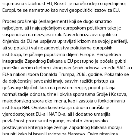
sigurnosnu stabilnost EU; Brexit je narušio ideju o ujedinjenoj
Europi, te se nametnuo kao novi geopolitički izazov za EU.
Proces proširenja (enlargement) koji se dugo smatrao
najboljom, ali i najuspješnijom europskom politikom tako je
suspendiran na neizvjesni rok. Navedeni izazovi ogolili su
činjenicu da EU ne uspijeva upravljati krizom na svojoj periferiji,
ali su potakli i val nezadovoljstva politikama europskih
institucija, te jačanje populizma diljem Europe. Perspektiva
integracije Zapadnog Balkana u EU postupno je počela gubiti
podršku, većim dijelom i zbog narušenih odnosa između SAD-a i
EU-a nakon izbora Donalda Trumpa, 2016. godine. Pokazalo se
da dojučerašnji saveznici imaju sasvim različit pristup za
rješavanje ključnih kriza na prostoru regije, poput pitanja –
normalizacije odnosa, time i okvira sporazuma Srbije i Kosova,
makedonskog spora oko imena, kao i zastoja u funkcioniranju
institucija BiH. Ovakva konstelacija odnosa narušila je
vjerodostojnost EU-a i NATO-a, ali i dodatno umanjila
privlačnost procesa integracije, osobito zbog visoko
postavljenih kriterija koje zemlje Zapadnog Balkana moraju
ispuniti kako bi ispunili uvjete za članstvo. Ovim pitanjima