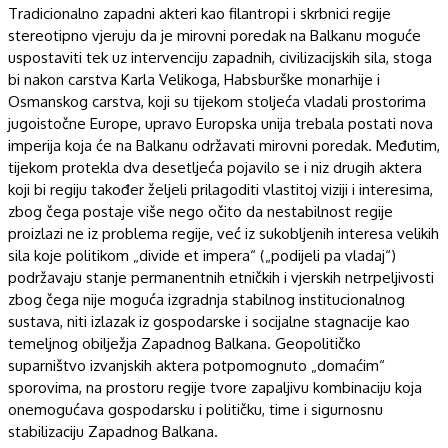
Tradicionalno zapadni akteri kao filantropi i skrbnici regije
stereotipno vjeruju da je mirovni poredak na Balkanu moguće
uspostaviti tek uz intervenciju zapadnih, civilizacijskih sila, stoga
bi nakon carstva Karla Velikoga, Habsburške monarhije i
Osmanskog carstva, koji su tijekom stoljeća vladali prostorima
jugoistočne Europe, upravo Europska unija trebala postati nova
imperija koja će na Balkanu održavati mirovni poredak. Međutim,
tijekom protekla dva desetljeća pojavilo se i niz drugih aktera
koji bi regiju također željeli prilagoditi vlastitoj viziji i interesima,
zbog čega postaje više nego očito da nestabilnost regije
proizlazi ne iz problema regije, već iz sukobljenih interesa velikih
sila koje politikom „divide et impera“ („podijeli pa vladaj“)
podržavaju stanje permanentnih etničkih i vjerskih netrpeljivosti
zbog čega nije moguća izgradnja stabilnog institucionalnog
sustava, niti izlazak iz gospodarske i socijalne stagnacije kao
temeljnog obilježja Zapadnog Balkana. Geopolitičko
suparništvo izvanjskih aktera potpomognuto „domaćim“
sporovima, na prostoru regije tvore zapaljivu kombinaciju koja
onemogućava gospodarsku i političku, time i sigurnosnu
stabilizaciju Zapadnog Balkana.