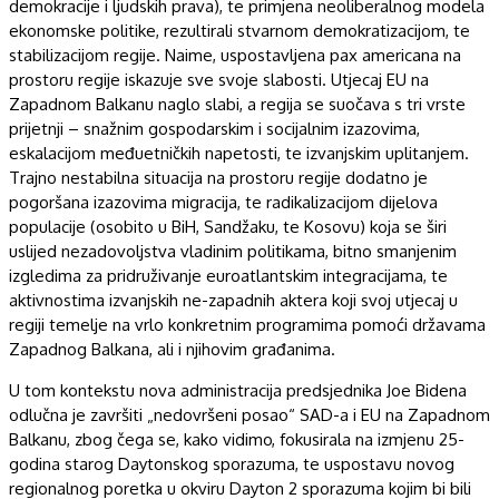
demokracije i ljudskih prava), te primjena neoliberalnog modela
ekonomske politike, rezultirali stvarnom demokratizacijom, te
stabilizacijom regije. Naime, uspostavljena pax americana na
prostoru regije iskazuje sve svoje slabosti. Utjecaj EU na
Zapadnom Balkanu naglo slabi, a regija se suočava s tri vrste
prijetnji – snažnim gospodarskim i socijalnim izazovima,
eskalacijom međuetničkih napetosti, te izvanjskim uplitanjem.
Trajno nestabilna situacija na prostoru regije dodatno je
pogoršana izazovima migracija, te radikalizacijom dijelova
populacije (osobito u BiH, Sandžaku, te Kosovu) koja se širi
uslijed nezadovoljstva vladinim politikama, bitno smanjenim
izgledima za pridruživanje euroatlantskim integracijama, te
aktivnostima izvanjskih ne-zapadnih aktera koji svoj utjecaj u
regiji temelje na vrlo konkretnim programima pomoći državama
Zapadnog Balkana, ali i njihovim građanima.
U tom kontekstu nova administracija predsjednika Joe Bidena
odlučna je završiti „nedovršeni posao“ SAD-a i EU na Zapadnom
Balkanu, zbog čega se, kako vidimo, fokusirala na izmjenu 25-
godina starog Daytonskog sporazuma, te uspostavu novog
regionalnog poretka u okviru Dayton 2 sporazuma kojim bi bili