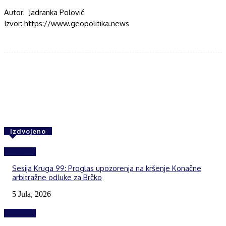
Autor: Jadranka Polović
Izvor: https://www.geopolitika.news
Facebook
Twitter
WhatsApp
Izdvojeno
Izdvojeno
Sesija Kruga 99: Proglas upozorenja na kršenje Konačne
arbitražne odluke za Brčko
5 Jula, 2026
Izdvojeno