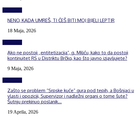
Izdvojeno
NENO, KADA UMREŠ, TI ĆEŠ BITI MOJ BIJELI LEPTIR
18 Maja, 2026
Izdvojeno
Ako ne postoji „entitetizacija“, g. Miliću, kako to da postoji
kontinuitet RS u Distriktu Brčko, kao što javno izjavljujete?
9 Maja, 2026
Izdvojeno
Zašto se problem “Srpske kuće” gura pod tepih, a Bošnjaci u
vlasti i opoziciji, Supervizor i nadležni organi o tome šute?
Šutnju prekinuo poslanik...
19 Aprila, 2026