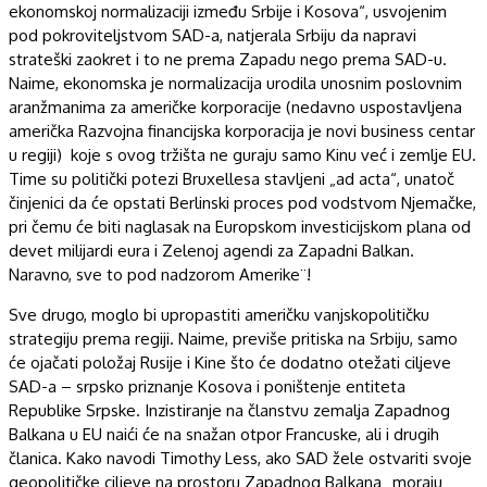
ekonomskoj normalizaciji između Srbije i Kosova“, usvojenim
pod pokroviteljstvom SAD-a, natjerala Srbiju da napravi
strateški zaokret i to ne prema Zapadu nego prema SAD-u.
Naime, ekonomska je normalizacija urodila unosnim poslovnim
aranžmanima za američke korporacije (nedavno uspostavljena
američka Razvojna financijska korporacija je novi business centar
u regiji) koje s ovog tržišta ne guraju samo Kinu već i zemlje EU.
Time su politički potezi Bruxellesa stavljeni „ad acta“, unatoč
činjenici da će opstati Berlinski proces pod vodstvom Njemačke,
pri čemu će biti naglasak na Europskom investicijskom plana od
devet milijardi eura i Zelenoj agendi za Zapadni Balkan.
Naravno, sve to pod nadzorom Amerike¨!
Sve drugo, moglo bi upropastiti američku vanjskopolitičku
strategiju prema regiji. Naime, previše pritiska na Srbiju, samo
će ojačati položaj Rusije i Kine što će dodatno otežati ciljeve
SAD-a – srpsko priznanje Kosova i poništenje entiteta
Republike Srpske. Inzistiranje na članstvu zemalja Zapadnog
Balkana u EU naići će na snažan otpor Francuske, ali i drugih
članica. Kako navodi Timothy Less, ako SAD žele ostvariti svoje
geopolitičke ciljeve na prostoru Zapadnog Balkana „moraju