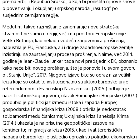
prema Srbiji i Republici Srpskoj, a koja bi poništila njihove snove
o povezivanju i okupljanju srpskog naroda „rasutog“ po
susjednim zemljama regije.
Međutim, takvo razmišljanje zanemaruje novu stratešku
stvarnost ne samo u regiji, već i na prostoru Europske unije –
Velika Britanija, kao nekada vodeća zagovornica proširenja,
napustila je EU, Francuska, ali i druge zapadnoeuropske zemlje
inzistiraju na zaustavljanju procesa proširenja. Naime, već 2014.
godine je Jean-Claude Junker tada novi predsjednik EK, obznanio
kako neće biti novog proširenja, što je ponovio i u svom govoru
o „Stanju Unije“, 2017. Njegove izjave bile su odraz niza velikih
kriza koje su oslabile institucionalnu strukturu Europske unije –
referendumom u Francuskoj i Nizozemskoj (2005.) odbijen je
nacrt Lisabonskog ugovora; ulazak Rumunjske i Bugarske (2007.)
produbio je politički jaz između istoka i zapada Europe;
gospodarska i financijska kriza (2008.) otkrila je nedostatak
solidarnosti među članicama; Ukrajinska kriza i aneksija Krima
(2014.) ukazala je na prisutne geopolitičke izazove na
kontinentu; migracijska kriza (2015.), kao i val terorističkih
napada u Europi koji je uslijedio ugrozili su političku, ekonomsku i