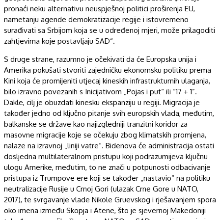
pronaći neku alternativu neuspješnoj politici proširenja EU,
nametanju agende demokratizacije regije i istovremeno
surađivati sa Srbijom koja se u određenoj mjeri, može prilagoditi
zahtjevima koje postavljaju SAD“.
S druge strane, razumno je očekivati da će Europska unija i
Amerika pokušati stvoriti zajedničku ekonomsku politiku prema
Kini koja će promijeniti utjecaj kineskih infrastrukturnih ulaganja,
bilo izravno povezanih s Inicijativom „Pojas i put“ ili “17 + 1”.
Dakle, cilj je obuzdati kinesku ekspanziju u regiji. Migracija je
također jedno od ključno pitanje svih europskih vlada, međutim,
balkanske se države kao najizgledniji tranzitni koridor za
masovne migracije koje se očekuju zbog klimatskih promjena,
nalaze na izravnoj „liniji vatre“. Bidenova će administracija ostati
dosljedna multilateralnom pristupu koji podrazumijeva ključnu
ulogu Amerike, međutim, to ne znači u potpunosti odbacivanje
pristupa iz Trumpove ere koji se također „nastavio“ na politiku
neutralizacije Rusije u Crnoj Gori (ulazak Crne Gore u NATO,
2017), te svrgavanje vlade Nikole Gruevskog i rješavanjem spora
oko imena između Skopja i Atene, što je sjevernoj Makedoniji