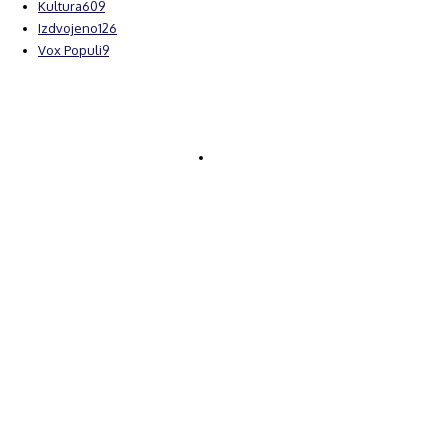
Kultura
609
Izdvojeno
126
Vox Populi
9
© Brčanski forum.
Impresum