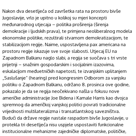
Nakon dva desetljeća od završetka rata na prostoru bivše
Jugoslavije, vrlo je upitno u kolikoj su mjeri koncepti
međunarodnog utjecaja – politika proširenja (širenja
demokracije i ljudskih prava), te primjena neoliberalnog modela
ekonomske politike, rezultirali stvarnom demokratizacijom, te
stabilizacijom regije. Naime, uspostavljena pax americana na
prostoru regije iskazuje sve svoje slabosti. Utjecaj EU na
Zapadnom Balkanu naglo slabi, a regija se suočava s tri vrste
prijetnji – snažnim gospodarskim i socijalnim izazovima,
eskalacijom međuetničkih napetosti, te izvanjskim uplitanjem
„Saslušanje“ (hearing) pred kongresnim Odborom za vanjsku
politiku o Zapadnom Balkanu, održano 8. prosinca ove godine,
pokazalo je da se regija neočekivano našla u fokusu nove
američke administracije Joe Bidena i Kamale Harris kao dvojca
spremnog da američkoj vanjskoj politici povrati tradicionalne
vrijednosti multilateralizma i transatlantskog savezništva.
Budući da države regije nastale raspadom bivše Jugoslavije, u
protekla tri desetljeća nisu uspjele uspostaviti funkcionalne
institucionalne mehanizme zajedničke diplomatske, političke,