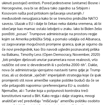
ukinuti postojeći entiteti. Pored jedinstvene (unitarne) Bosne i
Hercegovine, ova bi se država tako zajedno sa Srbijom i
Kosovom našla pod pritiskom rješavanja unutarnjih /
međusobnih nesuglasica kako bi se trenutno pridružile NATO
savezu. Ulazak u EU i dalje bi čekao neka daleka vremena, ali bi
obećanje kao mamac ostalo lebdjeti u zraku. Iako bi Biden želio
poništiti „posao“ Trumpove administracije na prostoru regije
kojim se Amerika približila Srbiji, a pomalo udaljila od Albanaca,
uz zagovaranje mogućnosti promjene granica, ipak je sigurno da
će novi predsjednik, kao što navodi ugledni poznavatelj prilika
na Balkanu, Timothy Less (Open Democracy, November, 2020)
„biti prisiljen djelovati unutar parametara nove realnosti, vrlo
različite od one iz devedesetih ili s početka 2000-tih“. Dakle,
nova će administracija vjerojatno nastaviti tamo gdje je Trump
stao, ali uz dodatak „vječnih“ imperijalnih strategija koje će ipak
promijeniti stil nove američke vanjske politike budući da će se
više prilagoditi naporima i preferencijama EU-a, osobito
Njemačke, ali i Turske koja u potpunosti kontrolira treći
konstitutivni narod u BiH. Kako regija i dalje stagnira, mnogi
analitičari već predviđaju “mišićaviju” američku politiku osobito