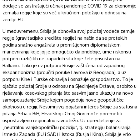
dodaje se zastrašujući učinak pandemije COVID-19 za ekonomije
zemalja regije koje su već u kritičnom položaju u odnosu na
zemlje EU.
U međuvremenu, Srbija je obnovila svoj položaj vodeće zemlje
regije (gravitacijsko središte regije) na način da se proteklih
godina snažno angažirala u promišljenom diplomatskom
manevriranju koje joj je omogućilo da pridobije, time i iskoristi
potporu različitih ne-zapadnih sila koje žele prisustvo na
Balkanu. Tako je uz potporu Rusije zaštićena od zapadnog
ekspanzionizma (proučiti poruke Lavrova iz Beograda), a uz
potporu Kine i Turske obnavlja i osnažuje gospodarstvo. To je
ojačalo položaj Srbije u odnosu na Sjedinjenje Države, osobito u
rješavanju kosovskog pitanja što sasvim jasno ukazuju na novo
samopouzdanje Srbije kojem pogoduju nove geopolitičke
okolnosti u regiji. Nesumnjivo, pojačani interes Srbije za statusna
pitanja Srba u BiH, Hrvatskoj i Crnoj Gori može poremetiti
uspostavljenu regionalnu ravnotežu. Uz opredjeljenje za
„neutralnu vanjskopolitičku poziciju“, tj. strategiju balansiranja
između Zapada (EU i SAD) i Istoka (Rusija i Kina), Srbija je vrlo