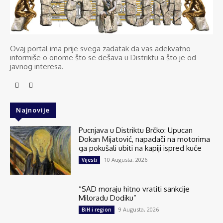
Ovaj portal ima prije svega zadatak da vas adekvatno
informiše o onome što se dešava u Distriktu a što je od
javnog interesa.
Najnovije
Pucnjava u Distriktu Brčko: Upucan
Đokan Mijatović, napadači na motorima
ga pokušali ubiti na kapiji ispred kuće
10 Augusta, 2026
Vijesti
“SAD moraju hitno vratiti sankcije
Miloradu Dodiku”
9 Augusta, 2026
BiH i region