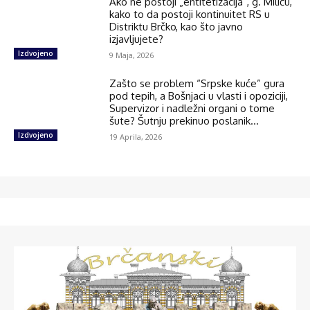
Ako ne postoji „entitetizacija“, g. Miliću,
kako to da postoji kontinuitet RS u
Distriktu Brčko, kao što javno
izjavljujete?
Izdvojeno
9 Maja, 2026
Zašto se problem “Srpske kuće” gura
pod tepih, a Bošnjaci u vlasti i opoziciji,
Supervizor i nadležni organi o tome
šute? Šutnju prekinuo poslanik...
Izdvojeno
19 Aprila, 2026