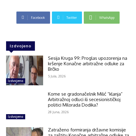
Facebook
Twitter
WhatsApp
Izdvojeno
Sesija Kruga 99: Proglas upozorenja na
kršenje Konačne arbitražne odluke za
Brčko
5 Jula, 2026
Izdvojeno
Kome se gradonačelnik Milić “klanja”
Arbitražnoj odluci ili secesionističkoj
politici Milorada Dodika?
28 Juna, 2026
Izdvojeno
Zatraženo formiranja državne komisije
za zaštitu Konačne arbitražne odluke za