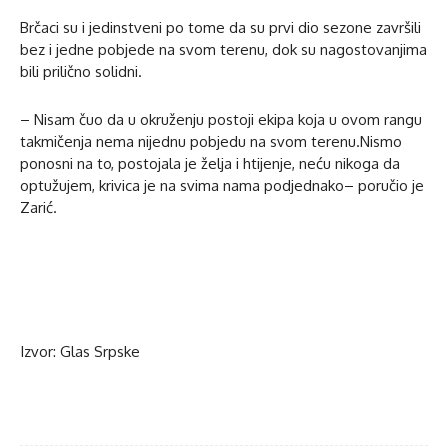
Brčaci su i jedinstveni po tome da su prvi dio sezone završili
bez i jedne pobjede na svom terenu, dok su nagostovanjima
bili prilično solidni.
– Nisam čuo da u okruženju postoji ekipa koja u ovom rangu
takmičenja nema nijednu pobjedu na svom terenu.Nismo
ponosni na to, postojala je želja i htijenje, neću nikoga da
optužujem, krivica je na svima nama podjednako– poručio je
Zarić.
Izvor: Glas Srpske