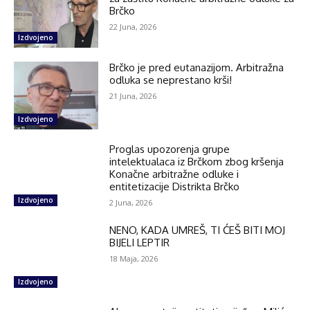
Brčko
22 Juna, 2026
Izdvojeno
Brčko je pred eutanazijom. Arbitražna
odluka se neprestano krši!
21 Juna, 2026
Izdvojeno
Proglas upozorenja grupe
intelektualaca iz Brčkom zbog kršenja
Konačne arbitražne odluke i
entitetizacije Distrikta Brčko
Izdvojeno
2 Juna, 2026
NENO, KADA UMREŠ, TI ĆEŠ BITI MOJ
BIJELI LEPTIR
18 Maja, 2026
Izdvojeno