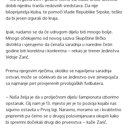
dobili nijednu tranšu redovnih sredstava. Da nije
biloprijatelja kluba, te pomoći Vlade Republike Srpske, teško
da bi jesen izgurali do kraja.
Ipak, nadamo se da će udrugom dijelu biti mnogo bolje.
Mnogo očekujemo od novog saziva Skupštine Brčko
distrikta i vjerujemo da ćenaša saradnja u naredne četiri
godine biti korektna i konkretna – rekao je trener Jedinstva
Vidoje Zarić.
Prema njegovim riječima, ukoliko se najavljena saradnja
ostvari, može se očekivati da se Jedinstvo ove zimepojača
sa najmanje pet provjerenih prvoligaških fudbalera.
– Naša želja je da u proljećnom dijelu šampionata izborimo
opstanak. Cilj nam je 13. mjesto jer je to pozicija kojabi nas
sigurno ostavila u Prvoj ligi. Naravno, moramo se i kvalitetno
pripremiti pa ćemo se u drugoj polovinijanuara okupiti kako
bi spremni dočekali drugi dio prvenstva – kaže Zarić.