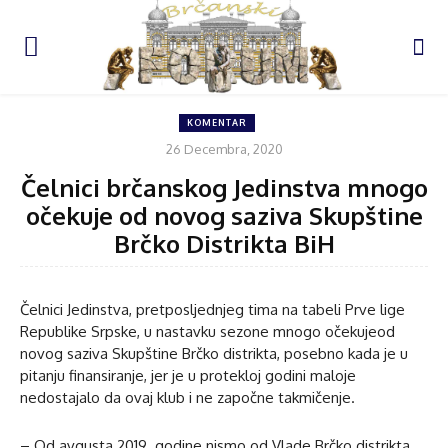
KOMENTAR
26 Decembra, 2020
Čelnici brčanskog Jedinstva mnogo
očekuje od novog saziva Skupštine
Brčko Distrikta BiH
Čelnici Jedinstva, pretposljednjeg tima na tabeli Prve lige
Republike Srpske, u nastavku sezone mnogo očekujeod
novog saziva Skupštine Brčko distrikta, posebno kada je u
pitanju finansiranje, jer je u protekloj godini maloje
nedostajalo da ovaj klub i ne započne takmičenje.
– Od avgusta 2019. godine nismo od Vlade Brčko distrikta