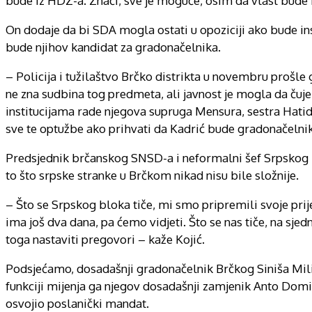
bude iz HDZ-a. Znači, sve je moguće, osim da vlast bude
On dodaje da bi SDA mogla ostati u opoziciji ako bude in
bude njihov kandidat za gradonačelnika.
– Policija i tužilaštvo Brčko distrikta u novembru prošle
ne zna sudbina tog predmeta, ali javnost je mogla da čuje
institucijama rade njegova supruga Mensura, sestra Hatid
sve te optužbe ako prihvati da Kadrić bude gradonačelnik 
Predsjednik brčanskog SNSD-a i neformalni šef Srpskog blo
to što srpske stranke u Brčkom nikad nisu bile složnije.
– Što se Srpskog bloka tiče, mi smo pripremili svoje prij
ima još dva dana, pa ćemo vidjeti. Što se nas tiče, na sj
toga nastaviti pregovori – kaže Kojić.
Podsjećamo, dosadašnji gradonačelnik Brčkog Siniša Mili
funkciji mijenja ga njegov dosadašnji zamjenik Anto Domić
osvojio poslanički mandat.