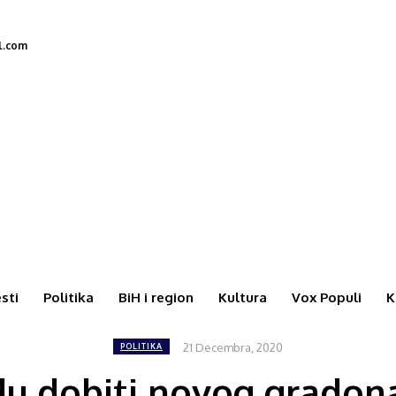
l.com
esti
Politika
BiH i region
Kultura
Vox Populi
K
21 Decembra, 2020
POLITIKA
jedu dobiti novog gradon