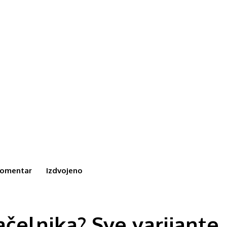
omentar
Izdvojeno
ačelnika? Sve varijante