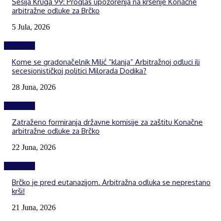
Sesija Kruga 99: Proglas upozorenja na kršenje Konačne
arbitražne odluke za Brčko
5 Jula, 2026
Izdvojeno
Kome se gradonačelnik Milić “klanja” Arbitražnoj odluci ili
secesionističkoj politici Milorada Dodika?
28 Juna, 2026
Izdvojeno
Zatraženo formiranja državne komisije za zaštitu Konačne
arbitražne odluke za Brčko
22 Juna, 2026
Izdvojeno
Brčko je pred eutanazijom. Arbitražna odluka se neprestano
krši!
21 Juna, 2026