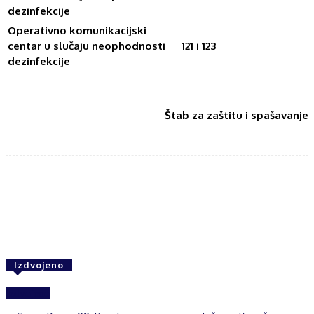
dezinfekcije
Operativno komunikacijski
centar u slučaju neophodnosti
121 i 123
dezinfekcije
Štab za zaštitu i spašavanje
Facebook
Twitter
WhatsApp
Izdvojeno
Izdvojeno