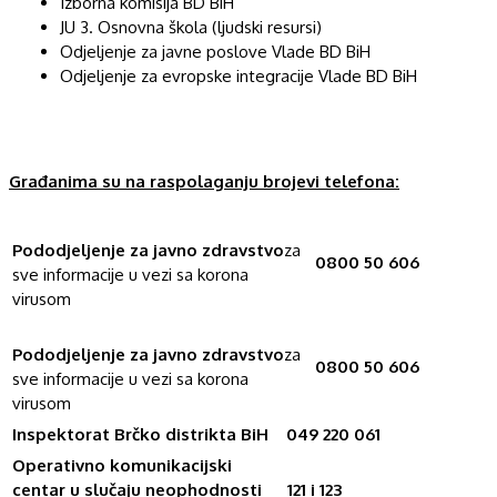
Izborna komisija BD BiH
JU 3. Osnovna škola (ljudski resursi)
Odjeljenje za javne poslove Vlade BD BiH
Odjeljenje za evropske integracije Vlade BD BiH
Građanima su na raspolaganju brojevi telefona:
Pododjeljenje za javno zdravstvo
za
0800 50 606
sve informacije u vezi sa korona
virusom
Pododjeljenje za javno zdravstvo
za
0800 50 606
sve informacije u vezi sa korona
virusom
Inspektorat Brčko distrikta BiH
049 220 061
Operativno komunikacijski
centar u slučaju neophodnosti
121 i 123