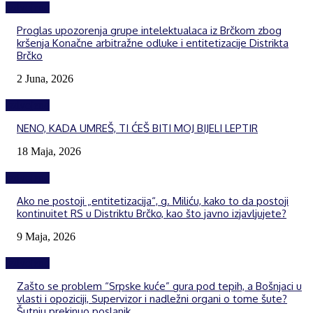
Izdvojeno
Proglas upozorenja grupe intelektualaca iz Brčkom zbog
kršenja Konačne arbitražne odluke i entitetizacije Distrikta
Brčko
2 Juna, 2026
Izdvojeno
NENO, KADA UMREŠ, TI ĆEŠ BITI MOJ BIJELI LEPTIR
18 Maja, 2026
Izdvojeno
Ako ne postoji „entitetizacija“, g. Miliću, kako to da postoji
kontinuitet RS u Distriktu Brčko, kao što javno izjavljujete?
9 Maja, 2026
Izdvojeno
Zašto se problem “Srpske kuće” gura pod tepih, a Bošnjaci u
vlasti i opoziciji, Supervizor i nadležni organi o tome šute?
Šutnju prekinuo poslanik...