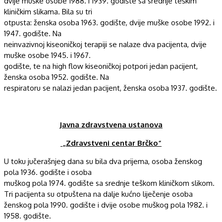
dvije muške osobe 1988. i 1939. godište sa srednje teškim
kliničkim slikama. Bila su tri
otpusta: ženska osoba 1963. godište, dvije muške osobe 1992. i
1947. godište. Na
neinvazivnoj kiseoničkoj terapiji se nalaze dva pacijenta, dvije
muške osobe 1945. i 1967.
godište, te na high flow kiseoničkoj potpori jedan pacijent,
ženska osoba 1952. godište. Na
respiratoru se nalazi jedan pacijent, ženska osoba 1937. godište.
Javna zdravstvena ustanova
„Zdravstveni centar Brčko“
U toku jučerašnjeg dana su bila dva prijema, osoba ženskog
pola 1936. godište i osoba
muškog pola 1974. godište sa srednje teškom kliničkom slikom.
Tri pacijenta su otpuštena na dalje kućno liječenje osoba
ženskog pola 1990. godište i dvije osobe muškog pola 1982. i
1958. godište.