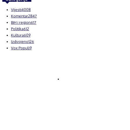
Vijesti
4008
Komentar
2847
BiH i region
617
Politika
612
Kultura
609
Izdvojeno
126
Vox Populi
9
© Brčanski forum.
Impresum