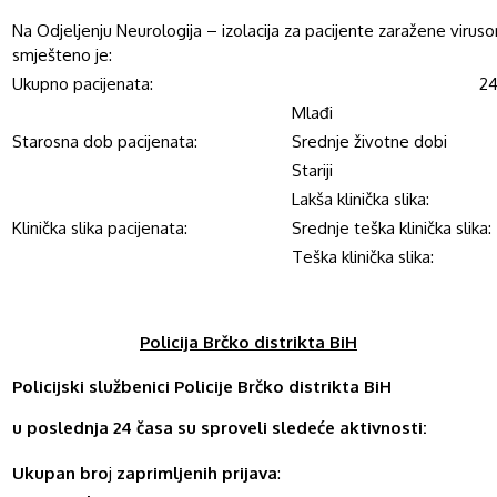
Na Odjeljenju Neurologija – izolacija za pacijente zaražene viru
smješteno je:
Ukupno pacijenata:
2
Mlađi
Starosna dob pacijenata:
Srednje životne dobi
Stariji
Lakša klinička slika:
Klinička slika pacijenata:
Srednje teška klinička slika:
Teška klinička slika:
Policija Brčko distrikta BiH
Policijski službenici Policije Brčko distrikta BiH
u poslednja 24 časa su sproveli sledeće aktivnosti:
Ukupan bro
j
zaprimljenih prijava
: