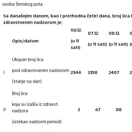
osoba ženskog pola.
Sa današnjim danom, kao i prethodna četiri dana,
broj lica
zdravstvenim nadzorom je:
06.12.
07.12.
08.12.
0
Opis/datum
(u 11
(u 11 sati)
(u 11 sati)
(
sati)
Ukupan broj lica
pod zdravstvenim nadzorom
I
2344
2358
2407
2
(stanje na dan)
Broj lica
koja su izašla iz zdravst.
II
2
67
88
nadzora
(istekao nadzorni period)