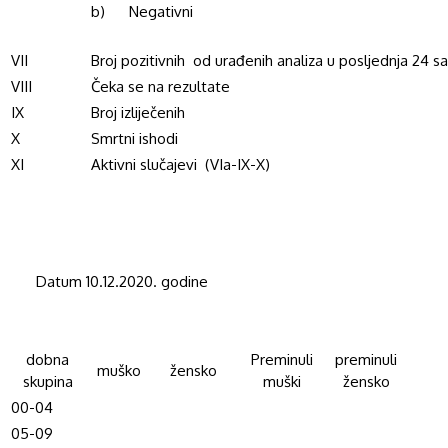
b) Negativni
VII
Broj pozitivnih od urađenih analiza u posljednja 24 s
VIII
Čeka se na rezultate
IX
Broj izliječenih
X
Smrtni ishodi
XI
Aktivni slučajevi (VIa-IX-X)
Datum 10.12.2020. godine
dobna
Preminuli
preminuli
muško
žensko
skupina
muški
žensko
00-04
05-09