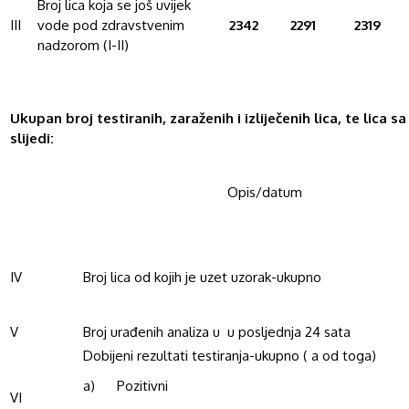
Broj lica koja se još uvijek
III
vode pod zdravstvenim
2342
2291
2319
nadzorom (I-II)
Ukupan broj testiranih, zaraženih i izliječenih lica, te lica
slijedi:
Opis/datum
IV
Broj lica od kojih je uzet uzorak-ukupno
V
Broj urađenih analiza u u posljednja 24 sata
Dobijeni rezultati testiranja-ukupno ( a od toga)
a) Pozitivni
VI