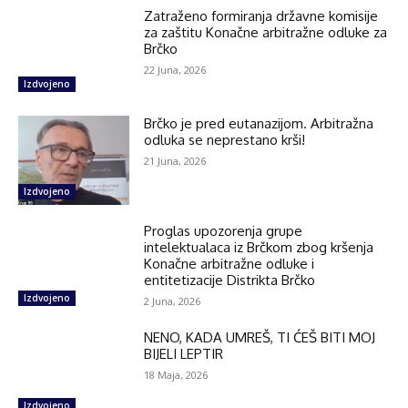
Zatraženo formiranja državne komisije
za zaštitu Konačne arbitražne odluke za
Brčko
22 Juna, 2026
Izdvojeno
Brčko je pred eutanazijom. Arbitražna
odluka se neprestano krši!
21 Juna, 2026
Izdvojeno
Proglas upozorenja grupe
intelektualaca iz Brčkom zbog kršenja
Konačne arbitražne odluke i
entitetizacije Distrikta Brčko
Izdvojeno
2 Juna, 2026
NENO, KADA UMREŠ, TI ĆEŠ BITI MOJ
BIJELI LEPTIR
18 Maja, 2026
Izdvojeno