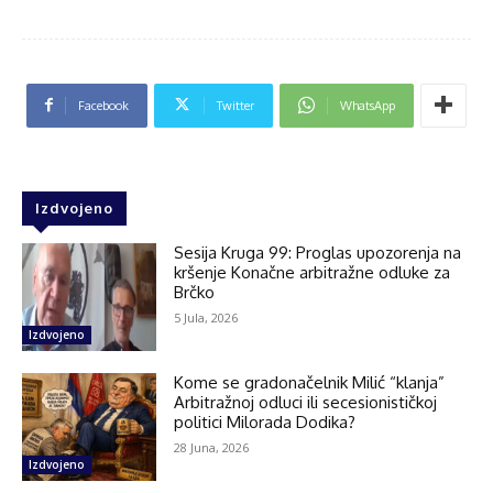
Facebook
Twitter
WhatsApp
Izdvojeno
Sesija Kruga 99: Proglas upozorenja na
kršenje Konačne arbitražne odluke za
Brčko
5 Jula, 2026
Izdvojeno
Kome se gradonačelnik Milić “klanja”
Arbitražnoj odluci ili secesionističkoj
politici Milorada Dodika?
28 Juna, 2026
Izdvojeno