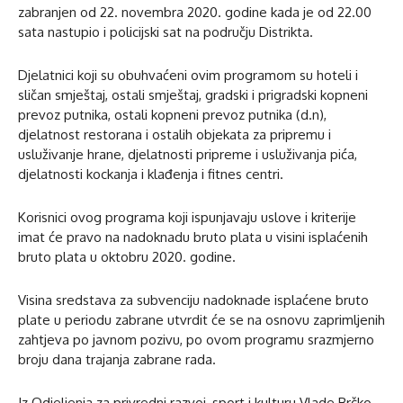
zabranjen od 22. novembra 2020. godine kada je od 22.00
sata nastupio i policijski sat na području Distrikta.
Djelatnici koji su obuhvaćeni ovim programom su hoteli i
sličan smještaj, ostali smještaj, gradski i prigradski kopneni
prevoz putnika, ostali kopneni prevoz putnika (d.n),
djelatnost restorana i ostalih objekata za pripremu i
usluživanje hrane, djelatnosti pripreme i usluživanja pića,
djelatnosti kockanja i klađenja i fitnes centri.
Korisnici ovog programa koji ispunjavaju uslove i kriterije
imat će pravo na nadoknadu bruto plata u visini isplaćenih
bruto plata u oktobru 2020. godine.
Visina sredstava za subvenciju nadoknade isplaćene bruto
plate u periodu zabrane utvrdit će se na osnovu zaprimljenih
zahtjeva po javnom pozivu, po ovom programu srazmjerno
broju dana trajanja zabrane rada.
Iz Odjeljenja za privredni razvoj, sport i kulturu Vlade Brčko