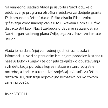
Na vanrednoj sjednici Vlada je usvojila i Nacrt odluke o
odobravanju programa utroška sredstava za dodjelu granta
JP „Komunalno Brčko“ d.o.o. Brčko distrikt BiH u svrhu
rješavanja vodosnabdijevanja u MZ Skakava Gornja u Brčko
distriktu BiH kao i Nacrt zaključka o davanju saglasnosti na
Nacrt organizacionog plana Odjeljenja za zdravstvo i ostale
usluge.
Vlada je na današnjoj vanrednoj sjednici razmatrala i
Informaciju u vezi sa prinudnim iseljenjem porodice iz stana u
naselju Bukvik (Gajevi) te donijela zaključak o obustavljanju
svih deložacija porodica koji se nalaze u stanju socijalne
potrebe, a koriste alternativni smještaj u vlasništvu Brčko
distrikta BiH, dok traju nepovoljne klimatske prilike tokom
zime i proljeća.
Izvor: VBDBiH