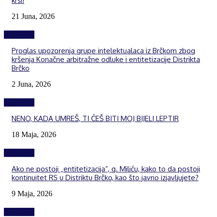
krši!
21 Juna, 2026
Izdvojeno
Proglas upozorenja grupe intelektualaca iz Brčkom zbog
kršenja Konačne arbitražne odluke i entitetizacije Distrikta
Brčko
2 Juna, 2026
Izdvojeno
NENO, KADA UMREŠ, TI ĆEŠ BITI MOJ BIJELI LEPTIR
18 Maja, 2026
Izdvojeno
Ako ne postoji „entitetizacija“, g. Miliću, kako to da postoji
kontinuitet RS u Distriktu Brčko, kao što javno izjavljujete?
9 Maja, 2026
Izdvojeno