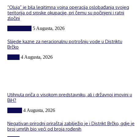
“Oluja” je bila legitimna vojna operacija oslobađanja svojeg
teritorija od srpske okupacije, pri čemu su počinjeni i ratni
zločini
BiH i region
5 Augusta, 2026
Slijede kazne za neracionalnu potrošnju vode u Distriktu
Brčko
Vijesti
4 Augusta, 2026
Utihnula priča o visokom predstavniku, ali i državnoj imovini u
BiH?
Politika
4 Augusta, 2026
Negativan prirodni priraštaj zabilježio je i Distrikt Brčko, gdje je
broj umrlih bio veći od broja rođenih