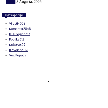
Vijesti
3 Augusta, 2026
Kategorije
Vijesti
4008
Komentar
2848
BiH i region
617
Politika
612
Kultura
609
Izdvojeno
126
Vox Populi
9
© Brčanski forum.
Impresum