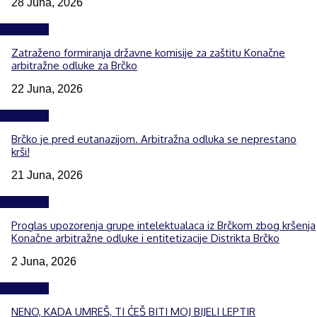
28 Juna, 2026
Izdvojeno
Zatraženo formiranja državne komisije za zaštitu Konačne
arbitražne odluke za Brčko
22 Juna, 2026
Izdvojeno
Brčko je pred eutanazijom. Arbitražna odluka se neprestano
krši!
21 Juna, 2026
Izdvojeno
Proglas upozorenja grupe intelektualaca iz Brčkom zbog kršenja
Konačne arbitražne odluke i entitetizacije Distrikta Brčko
2 Juna, 2026
Izdvojeno
NENO, KADA UMREŠ, TI ĆEŠ BITI MOJ BIJELI LEPTIR