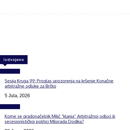
Facebook
Twitter
WhatsApp
Izdvojeno
Izdvojeno
Sesija Kruga 99: Proglas upozorenja na kršenje Konačne
arbitražne odluke za Brčko
5 Jula, 2026
Izdvojeno
Kome se gradonačelnik Milić “klanja” Arbitražnoj odluci ili
secesionističkoj politici Milorada Dodika?