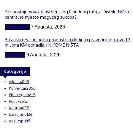
BiH postaje novo žarište ruskog hibridnog rata, a Distrikt Brčko
centralno mjesto mogućeg sukoba?
BiH i region
7 Augusta, 2026
Brčanski revizori uočili propuste u dodjeli i pravdanju gotovo 1,3
miliona KM donacija, i NIKOME NIŠTA
Komentar
6 Augusta, 2026
Kategorije
Vijesti
4008
Komentar
2850
BiH i region
619
Politika
612
Kultura
609
Izdvojeno
126
Vox Populi
9