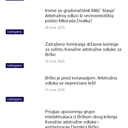
Kome se gradonačelnik Milić “klanja”
Arbitražnoj odluci ili secesionističkoj
politici Milorada Dodika?
28 Juna, 2026
Izdvojeno
Zatraženo formiranja državne komisije
za zaštitu Konačne arbitražne odluke za
Brčko
22 Juna, 2026
Izdvojeno
Brčko je pred eutanazijom. Arbitražna
odluka se neprestano krši!
21 Juna, 2026
Izdvojeno
Proglas upozorenja grupe
intelektualaca iz Brčkom zbog kršenja
Konačne arbitražne odluke i
entitetizacije Distrikta Brčko