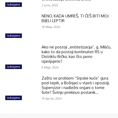
Izdvojeno
2 Juna, 2026
NENO, KADA UMREŠ, TI ĆEŠ BITI MOJ
BIJELI LEPTIR
18 Maja, 2026
Izdvojeno
Ako ne postoji „entitetizacija“, g. Miliću,
kako to da postoji kontinuitet RS u
Distriktu Brčko, kao što javno
izjavljujete?
Izdvojeno
9 Maja, 2026
Zašto se problem “Srpske kuće” gura
pod tepih, a Bošnjaci u vlasti i opoziciji,
Supervizor i nadležni organi o tome
šute? Šutnju prekinuo poslanik...
Izdvojeno
19 Aprila, 2026