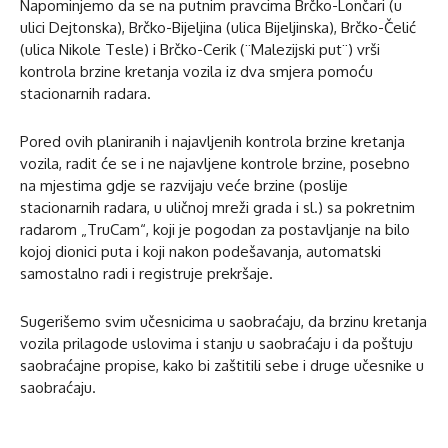
Napominjemo da se na putnim pravcima Brčko-Lončari (u
ulici Dejtonska), Brčko-Bijeljina (ulica Bijeljinska), Brčko-Čelić
(ulica Nikole Tesle) i Brčko-Cerik (¨Malezijski put¨) vrši
kontrola brzine kretanja vozila iz dva smjera pomoću
stacionarnih radara.
Pored ovih planiranih i najavljenih kontrola brzine kretanja
vozila, radit će se i ne najavljene kontrole brzine, posebno
na mjestima gdje se razvijaju veće brzine (poslije
stacionarnih radara, u uličnoj mreži grada i sl.) sa pokretnim
radarom „TruCam“, koji je pogodan za postavljanje na bilo
kojoj dionici puta i koji nakon podešavanja, automatski
samostalno radi i registruje prekršaje.
Sugerišemo svim učesnicima u saobraćaju, da brzinu kretanja
vozila prilagode uslovima i stanju u saobraćaju i da poštuju
saobraćajne propise, kako bi zaštitili sebe i druge učesnike u
saobraćaju.