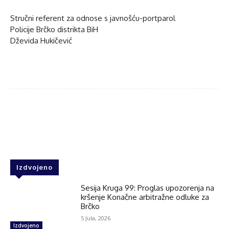
Stručni referent za odnose s javnošću-portparol
Policije Brčko distrikta BiH
Dževida Hukičević
Facebook
Twitter
WhatsApp
Izdvojeno
Sesija Kruga 99: Proglas upozorenja na
kršenje Konačne arbitražne odluke za
Brčko
5 Jula, 2026
Izdvojeno