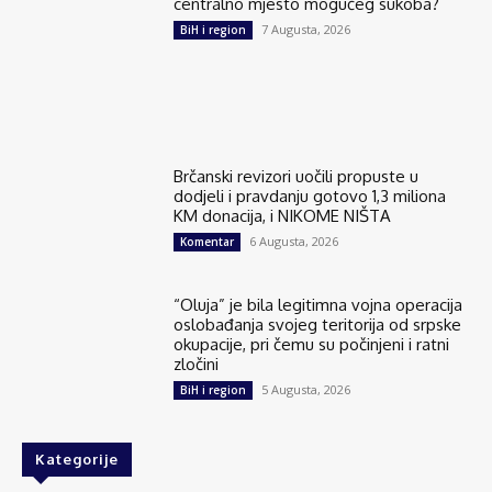
centralno mjesto mogućeg sukoba?
7 Augusta, 2026
BiH i region
Brčanski revizori uočili propuste u
dodjeli i pravdanju gotovo 1,3 miliona
KM donacija, i NIKOME NIŠTA
6 Augusta, 2026
Komentar
“Oluja” je bila legitimna vojna operacija
oslobađanja svojeg teritorija od srpske
okupacije, pri čemu su počinjeni i ratni
zločini
5 Augusta, 2026
BiH i region
Kategorije