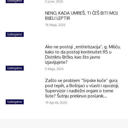
Izdvojeno
2 Juna, 2026
NENO, KADA UMREŠ, TI ĆEŠ BITI MOJ
BIJELI LEPTIR
18 Maja, 2026
Izdvojeno
Ako ne postoji „entitetizacija“, g. Miliću,
kako to da postoji kontinuitet RS u
Distriktu Brčko, kao što javno
izjavljujete?
Izdvojeno
9 Maja, 2026
Zašto se problem “Srpske kuće” gura
pod tepih, a Bošnjaci u vlasti i opoziciji,
Supervizor i nadležni organi o tome
šute? Šutnju prekinuo poslanik...
Izdvojeno
19 Aprila, 2026