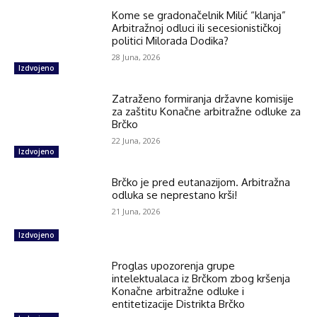
Kome se gradonačelnik Milić “klanja”
Arbitražnoj odluci ili secesionističkoj
politici Milorada Dodika?
28 Juna, 2026
Izdvojeno
Zatraženo formiranja državne komisije
za zaštitu Konačne arbitražne odluke za
Brčko
22 Juna, 2026
Izdvojeno
Brčko je pred eutanazijom. Arbitražna
odluka se neprestano krši!
21 Juna, 2026
Izdvojeno
Proglas upozorenja grupe
intelektualaca iz Brčkom zbog kršenja
Konačne arbitražne odluke i
entitetizacije Distrikta Brčko