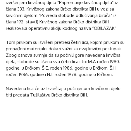
izvršenjem krivičnog djela “Pripremanje krivičnog djela” iz
člana 333. Krivičnog zakona Brčko distrikta BiH u vezi sa
krivičnim djelom “Povreda slobode odlučivanja birača” iz
člana 192. stav(1) Krivičnog zakona Brčko distrikta BiH,
realizovala operativnu akciju kodnog naziva “OBILAZAK”.
Tom prilikom su izvršeni pretresi četiri lica, kojom prilikom su
pronađeni materijalni dokazi važni za ovaj krivični postupak.
Zbog osnova sumnje da su počinili gore navedena krivična
djela, slobode su lišena sva četiri lica i to: M.A rođen 1980.
godine, u Brčkom, Š.E. rođen 1986. godine u Brčkom, Š.H.
rođen 1986. godine i N.I. rođen 1978. godine u Brčkom.
Navedena lica će uz Izvještaj o počinjenom krivičnom djelu
biti predata Tužilaštvu Brčko distrikta BiH.