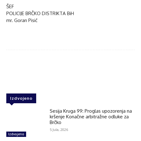
ŠEF
POLICIJE BRČKO DISTRIKTA BiH
mr. Goran Pisić
Facebook
Twitter
WhatsApp
Izdvojeno
Sesija Kruga 99: Proglas upozorenja na
kršenje Konačne arbitražne odluke za
Brčko
5 Jula, 2026
Izdvojeno