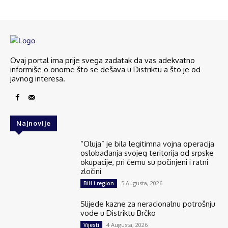
Ovaj portal ima prije svega zadatak da vas adekvatno
informiše o onome što se dešava u Distriktu a što je od
javnog interesa.
Najnovije
“Oluja” je bila legitimna vojna operacija
oslobađanja svojeg teritorija od srpske
okupacije, pri čemu su počinjeni i ratni
zločini
5 Augusta, 2026
BiH i region
Slijede kazne za neracionalnu potrošnju
vode u Distriktu Brčko
4 Augusta, 2026
Vijesti