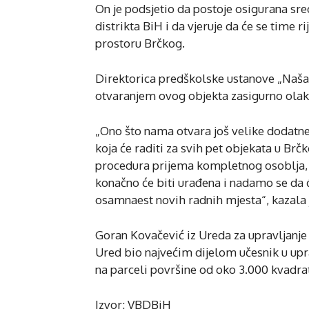
On je podsjetio da postoje osigurana sre
distrikta BiH i da vjeruje da će se time 
prostoru Brčkog.
Direktorica predškolske ustanove „Naša dj
otvaranjem ovog objekta zasigurno olakš
„Ono što nama otvara još velike dodatne
koja će raditi za svih pet objekata u Br
procedura prijema kompletnog osoblja, 
konačno će biti urađena i nadamo se da 
osamnaest novih radnih mjesta“, kazala j
Goran Kovačević iz Ureda za upravljanje
Ured bio najvećim dijelom učesnik u upr
na parceli površine od oko 3.000 kvadra
Izvor: VBDBiH