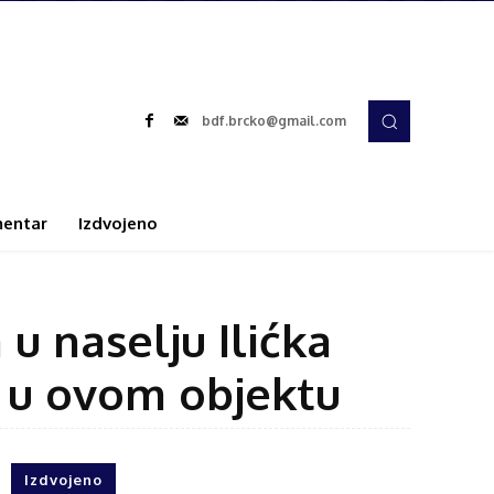
bdf.brcko@gmail.com
entar
Izdvojeno
u naselju Ilićka
i u ovom objektu
Izdvojeno