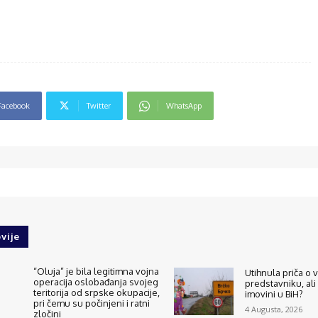
Facebook
Twitter
WhatsApp
vije
“Oluja” je bila legitimna vojna
Utihnula priča o
operacija oslobađanja svojeg
predstavniku, ali
teritorija od srpske okupacije,
imovini u BiH?
pri čemu su počinjeni i ratni
4 Augusta, 2026
zločini