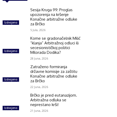
Sesija Kruga 99: Proglas
upozorenja na kršenje
Konačne arbitražne odluke
Izdvojeno
za Brčko
5 Jula, 2026
Kome se gradonačelnik Milić
“klanja” Arbitražnoj odluci ili
secesionističkoj politici
Izdvojeno
Milorada Dodika?
28 Juna, 2026
Zatraženo formiranja
državne komisije za zaštitu
Konačne arbitražne odluke
Izdvojeno
za Brčko
22 Juna, 2026
Brčko je pred eutanazijom.
Arbitražna odluka se
neprestano krši!
Izdvojeno
21 Juna, 2026