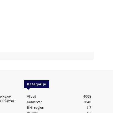
Kategorije
Vijesti
4008
 visokom
 i državnoj
Komentar
2848
BiH i region
617