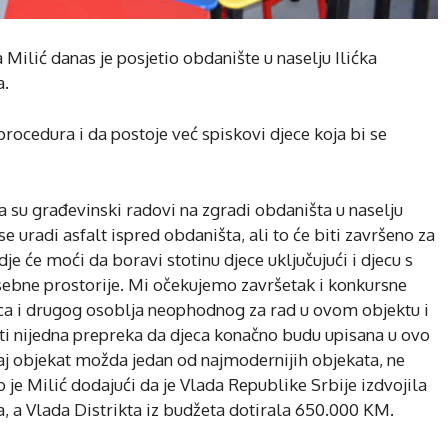
Milić danas je posjetio obdanište u naselju Ilićka
a.
procedura i da postoje već spiskovi djece koja bi se
su građevinski radovi na zgradi obdaništa u naselju
se uradi asfalt ispred obdaništa, ali to će biti završeno za
e će moći da boravi stotinu djece uključujući i djecu s
ebne prostorije. Mi očekujemo završetak i konkursne
ca i drugog osoblja neophodnog za rad u ovom objektu i
ti nijedna prepreka da djeca konačno budu upisana u ovo
j objekat možda jedan od najmodernijih objekata, ne
je Milić dodajući da je Vlada Republike Srbije izdvojila
, a Vlada Distrikta iz budžeta dotirala 650.000 KM.