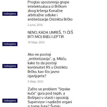
Proglas upozorenja grupe
intelektualaca iz Brčkom
zbog kršenja Konačne
Izdvojeno
arbitražne odluke i
entitetizacije Distrikta Brčko
2 Juna, 2026
NENO, KADA UMREŠ, TI ĆEŠ
BITI MOJ BIJELI LEPTIR
18 Maja, 2026
Izdvojeno
Ako ne postoji
„entitetizacija“, g. Miliću,
kako to da postoji
Izdvojeno
kontinuitet RS u Distriktu
Brčko, kao što javno
izjavljujete?
9 Maja, 2026
Zašto se problem “Srpske
kuće” gura pod tepih, a
Bošnjaci u vlasti i opoziciji,
Izdvojeno
Supervizor i nadležni organi
o tome šute? Šutnju