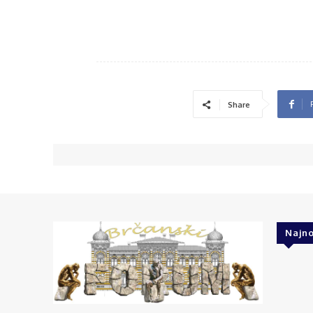
Share
Najno