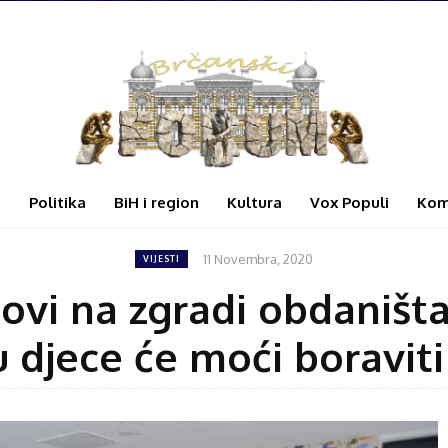
i
Politika
BiH i region
Kultura
Vox Populi
Kom
11 Novembra, 2020
VIJESTI
ovi na zgradi obdaništa 
nu djece će moći boravit