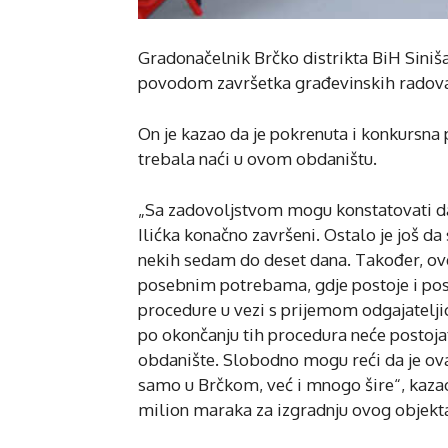
Gradonačelnik Brčko distrikta BiH Siniša 
povodom završetka građevinskih radov
On je kazao da je pokrenuta i konkursna 
trebala naći u ovom obdaništu.
„Sa zadovoljstvom mogu konstatovati da 
Ilićka konačno završeni. Ostalo je još da 
nekih sedam do deset dana. Također, ovdj
posebnim potrebama, gdje postoje i pos
procedure u vezi s prijemom odgajatelji
po okončanju tih procedura neće postoja
obdanište. Slobodno mogu reći da je ova
samo u Brčkom, već i mnogo šire“, kazao 
milion maraka za izgradnju ovog objekta