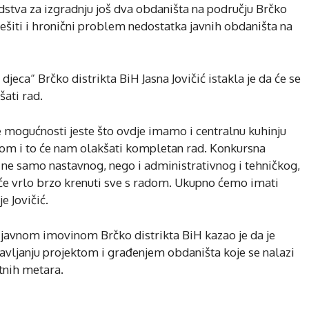
dstva za izgradnju još dva obdaništa na području Brčko
riješiti i hronični problem nedostatka javnih obdaništa na
eca“ Brčko distrikta BiH Jasna Jovičić istakla je da će se
ati rad.
 mogućnosti jeste što ovdje imamo i centralnu kuhinju
čkom i to će nam olakšati kompletan rad. Konkursna
ne samo nastavnog, nego i administrativnog i tehničkog,
će vrlo brzo krenuti sve s radom. Ukupno ćemo imati
e Jovičić.
 javnom imovinom Brčko distrikta BiH kazao je da je
avljanju projektom i građenjem obdaništa koje se nalazi
tnih metara.