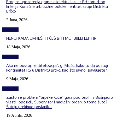
Proglas upozorenja grupe intelektualaca iz Brčkom zbog
kršenja Konačne arbitražne odluke i entitetizacije Distrikta
Brčko
2 Juna, 2026
Izdvojeno
NENO, KADA UMREŠ, TI ĆEŠ BITI MOJ BIJELI LEPTIR
18 Maja, 2026
Izdvojeno
Ako ne postoji „entitetizacija“, g. Miliću, kako to da postoji
kontinuitet RS u Distriktu Brčko, kao što javno izjavljujete?
9 Maja, 2026
Izdvojeno
Zašto se problem “Srpske kuće” gura pod tepih, a Bošnjaci u
vlasti i opoziciji, Supervizor i nadležni organi o tome šute?
Šutnju prekinuo poslanik...
19 Aprila, 2026