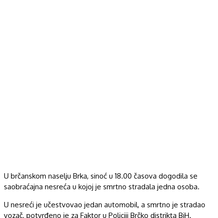
U brčanskom naselju Brka, sinoć u 18.00 časova dogodila se
saobraćajna nesreća u kojoj je smrtno stradala jedna osoba.
U nesreći je učestvovao jedan automobil, a smrtno je stradao
vozač, potvrđeno je za Faktor u Policiji Brčko distrikta BiH.