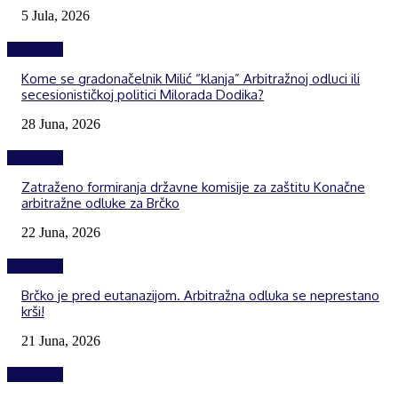
5 Jula, 2026
Izdvojeno
Kome se gradonačelnik Milić “klanja” Arbitražnoj odluci ili
secesionističkoj politici Milorada Dodika?
28 Juna, 2026
Izdvojeno
Zatraženo formiranja državne komisije za zaštitu Konačne
arbitražne odluke za Brčko
22 Juna, 2026
Izdvojeno
Brčko je pred eutanazijom. Arbitražna odluka se neprestano
krši!
21 Juna, 2026
Izdvojeno