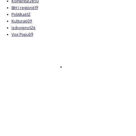
Komentar
2850
BiH i region
619
Politika
612
Kultura
609
Izdvojeno
126
Vox Populi
9
© Brčanski forum.
Impresum