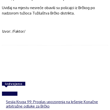
Uviđaj na mjestu nesreće obavili su policajci iz Brčkog po
nadzorom tužioca Tužilaštva Brčko distrikta.
Izvor: /Faktor/
Facebook
Twitter
WhatsApp
Izdvojeno
Izdvojeno
Sesija Kruga 99: Proglas upozorenja na kršenje Konačne
arbitražne odluke za Brčko