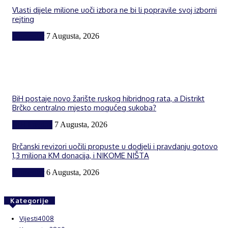
Vlasti dijele milione uoči izbora ne bi li popravile svoj izborni
rejting
Komentar
7 Augusta, 2026
BiH postaje novo žarište ruskog hibridnog rata, a Distrikt
Brčko centralno mjesto mogućeg sukoba?
BiH i region
7 Augusta, 2026
Brčanski revizori uočili propuste u dodjeli i pravdanju gotovo
1,3 miliona KM donacija, i NIKOME NIŠTA
Komentar
6 Augusta, 2026
Kategorije
Vijesti
4008