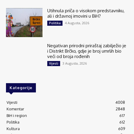
Utihnula priča o visokom predstavniku,
ali i državnoj imovini u BiH?
4 Augusta, 2026
Politika
Negativan prirodni priraštaj zabilježio je
i Distrikt Brčko, gdje je broj umrlih bio
veći od broja rođenih
3 Augusta, 2026
Vijesti
Kategorije
Vijesti
4008
Komentar
2848
BiH i region
617
Politika
612
Kultura
609