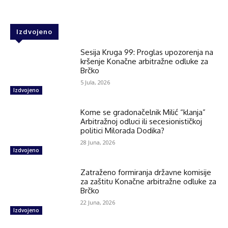
Izdvojeno
Sesija Kruga 99: Proglas upozorenja na
kršenje Konačne arbitražne odluke za
Brčko
5 Jula, 2026
Izdvojeno
Kome se gradonačelnik Milić “klanja”
Arbitražnoj odluci ili secesionističkoj
politici Milorada Dodika?
28 Juna, 2026
Izdvojeno
Zatraženo formiranja državne komisije
za zaštitu Konačne arbitražne odluke za
Brčko
22 Juna, 2026
Izdvojeno