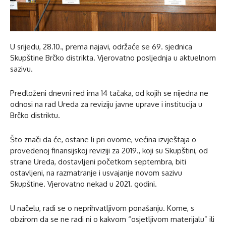
U srijedu, 28.10., prema najavi, održaće se 69. sjednica
Skupštine Brčko distrikta. Vjerovatno posljednja u aktuelnom
sazivu.
Predloženi dnevni red ima 14 tačaka, od kojih se nijedna ne
odnosi na rad Ureda za reviziju javne uprave i institucija u
Brčko distriktu.
Što znači da će, ostane li pri ovome, većina izvještaja o
provedenoj finansijskoj reviziji za 2019., koji su Skupštini, od
strane Ureda, dostavljeni početkom septembra, biti
ostavljeni, na razmatranje i usvajanje novom sazivu
Skupštine. Vjerovatno nekad u 2021. godini.
U načelu, radi se o neprihvatljivom ponašanju. Kome, s
obzirom da se ne radi ni o kakvom “osjetljivom materijalu” ili