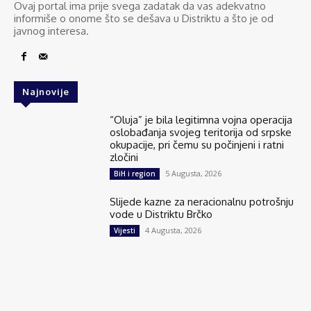
Ovaj portal ima prije svega zadatak da vas adekvatno
informiše o onome što se dešava u Distriktu a što je od
javnog interesa.
Najnovije
“Oluja” je bila legitimna vojna operacija
oslobađanja svojeg teritorija od srpske
okupacije, pri čemu su počinjeni i ratni
zločini
5 Augusta, 2026
BiH i region
Slijede kazne za neracionalnu potrošnju
vode u Distriktu Brčko
4 Augusta, 2026
Vijesti