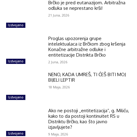
Brčko je pred eutanazijom. Arbitražna
odluka se neprestano krši!
21 Juna, 2026
Izdvojeno
Proglas upozorenja grupe
intelektualaca iz Brčkom zbog kršenja
Konačne arbitražne odluke i
entitetizacije Distrikta Brčko
Izdvojeno
2 Juna, 2026
NENO, KADA UMREŠ, TI ĆEŠ BITI MOJ
BIJELI LEPTIR
18 Maja, 2026
Izdvojeno
Ako ne postoji „entitetizacija“, g. Miliću,
kako to da postoji kontinuitet RS u
Distriktu Brčko, kao što javno
izjavljujete?
Izdvojeno
9 Maja, 2026