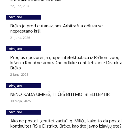
22 Juna, 2026
Izdvojeno
Brčko je pred eutanazijom. Arbitražna odluka se
neprestano krši!
21 Juna, 2026
Izdvojeno
Proglas upozorenja grupe intelektualaca iz Brčkom zbog
kršenja Konačne arbitražne odluke i entitetizacije Distrikta
Brčko
2 Juna, 2026
Izdvojeno
NENO, KADA UMREŠ, TI ĆEŠ BITI MOJ BIJELI LEPTIR
18 Maja, 2026
Izdvojeno
Ako ne postoji „entitetizacija“, g. Miliću, kako to da postoji
kontinuitet RS u Distriktu Brčko, kao što javno izjavljujete?