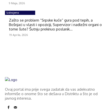
9 Maja, 2026
Izdvojeno
Zašto se problem “Srpske kuće” gura pod tepih, a
Bošnjaci u vlasti i opoziciji, Supervizor i nadležni organi o
tome šute? Šutnju prekinuo poslanik...
19 Aprila, 2026
Ovaj portal ima prije svega zadatak da vas adekvatno
informiše o onome što se dešava u Distriktu a što je od
javnog interesa.