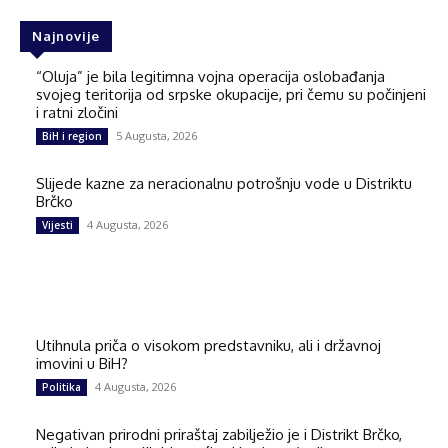
Najnovije
“Oluja” je bila legitimna vojna operacija oslobađanja
svojeg teritorija od srpske okupacije, pri čemu su počinjeni
i ratni zločini
5 Augusta, 2026
BiH i region
Slijede kazne za neracionalnu potrošnju vode u Distriktu
Brčko
4 Augusta, 2026
Vijesti
Utihnula priča o visokom predstavniku, ali i državnoj
imovini u BiH?
4 Augusta, 2026
Politika
Negativan prirodni priraštaj zabilježio je i Distrikt Brčko,