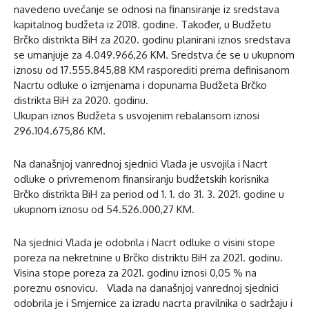
navedeno uvećanje se odnosi na finansiranje iz sredstava
kapitalnog budžeta iz 2018. godine. Također, u Budžetu
Brčko distrikta BiH za 2020. godinu planirani iznos sredstava
se umanjuje za 4.049.966,26 KM. Sredstva će se u ukupnom
iznosu od 17.555.845,88 KM rasporediti prema definisanom
Nacrtu odluke o izmjenama i dopunama Budžeta Brčko
distrikta BiH za 2020. godinu.
Ukupan iznos Budžeta s usvojenim rebalansom iznosi
296.104.675,86 KM.
Na današnjoj vanrednoj sjednici Vlada je usvojila i Nacrt
odluke o privremenom finansiranju budžetskih korisnika
Brčko distrikta BiH za period od 1. 1. do 31. 3. 2021. godine u
ukupnom iznosu od 54.526.000,27 KM.
Na sjednici Vlada je odobrila i Nacrt odluke o visini stope
poreza na nekretnine u Brčko distriktu BiH za 2021. godinu.
Visina stope poreza za 2021. godinu iznosi 0,05 % na
poreznu osnovicu. Vlada na današnjoj vanrednoj sjednici
odobrila je i Smjernice za izradu nacrta pravilnika o sadržaju i