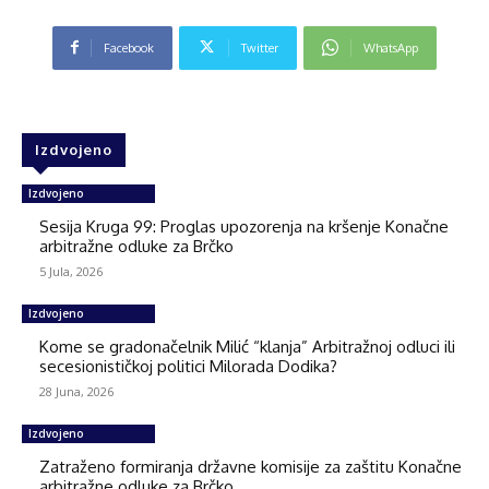
Facebook
Twitter
WhatsApp
Izdvojeno
Izdvojeno
Sesija Kruga 99: Proglas upozorenja na kršenje Konačne
arbitražne odluke za Brčko
5 Jula, 2026
Izdvojeno
Kome se gradonačelnik Milić “klanja” Arbitražnoj odluci ili
secesionističkoj politici Milorada Dodika?
28 Juna, 2026
Izdvojeno
Zatraženo formiranja državne komisije za zaštitu Konačne
arbitražne odluke za Brčko