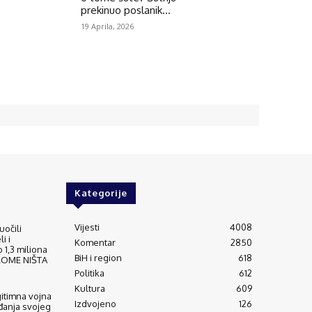
prekinuo poslanik...
19 Aprila, 2026
Kategorije
Vijesti
4008
uočili
i i
Komentar
2850
 1,3 miliona
BiH i region
618
IKOME NIŠTA
Politika
612
Kultura
609
gitimna vojna
Izdvojeno
126
đanja svojeg