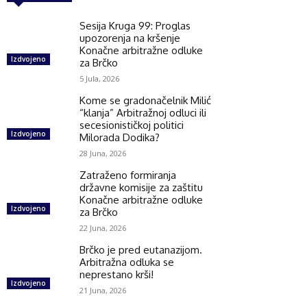
Sesija Kruga 99: Proglas
upozorenja na kršenje
Konačne arbitražne odluke
Izdvojeno
za Brčko
5 Jula, 2026
Kome se gradonačelnik Milić
“klanja” Arbitražnoj odluci ili
secesionističkoj politici
Izdvojeno
Milorada Dodika?
28 Juna, 2026
Zatraženo formiranja
državne komisije za zaštitu
Konačne arbitražne odluke
Izdvojeno
za Brčko
22 Juna, 2026
Brčko je pred eutanazijom.
Arbitražna odluka se
neprestano krši!
Izdvojeno
21 Juna, 2026