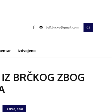
bdf.brcko@gmail.com
entar
Izdvojeno
. IZ BRČKOG ZBOG
A
Izdvojeno