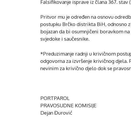
Falsifikovanje isprave iz člana 367. stav (
Pritvor mu je određen na osnovu odredbe
postupku Brčko distrikta BiH, odnosno z
bojazan da bi osumnjičeni boravkom na 
svjedoke i saučesnike.
*Preduzimanje radnji u krivičnom postup
odgovorna za izvršenje krivičnog djela.
nevinim za krivično djelo dok se pravo
PORTPAROL
PRAVOSUDNE KOMISIJE
Dejan Đurović