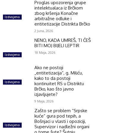
Proglas upozorenja grupe
intelektualaca iz Brčkom
zbog kršenja Konačne
Izdvojeno
arbitražne odluke i
entitetizacije Distrikta Brčko
2 Juna, 2026
NENO, KADA UMREŠ, TI ĆEŠ
BITI MOJ BIJELI LEPTIR
18 Maja, 2026
Izdvojeno
Ako ne postoji
„entitetizacija“, g. Miliću,
kako to da postoji
Izdvojeno
kontinuitet RS u Distriktu
Brčko, kao što javno
izjavljujete?
9 Maja, 2026
Zašto se problem “Srpske
kuće” gura pod tepih, a
Bošnjaci u vlasti i opoziciji,
Izdvojeno
Supervizor i nadležni organi
o tome šute? Šutnju