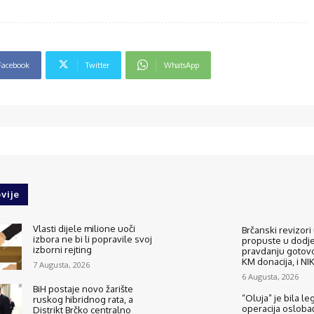
Facebook
Twitter
WhatsApp
vije
Vlasti dijele milione uoči
Brčanski revizori 
izbora ne bi li popravile svoj
propuste u dodjel
izborni rejting
pravdanju gotovo
KM donacija, i N
7 Augusta, 2026
6 Augusta, 2026
BiH postaje novo žarište
“Oluja” je bila le
ruskog hibridnog rata, a
operacija osloba
Distrikt Brčko centralno