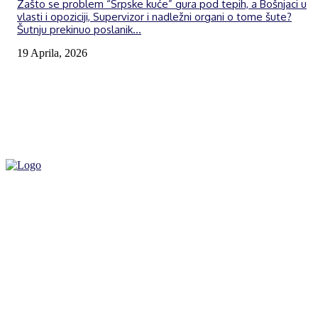
Zašto se problem “Srpske kuće” gura pod tepih, a Bošnjaci u
vlasti i opoziciji, Supervizor i nadležni organi o tome šute?
Šutnju prekinuo poslanik...
19 Aprila, 2026