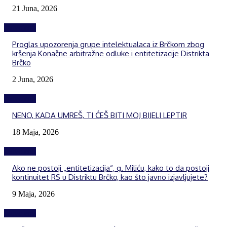
21 Juna, 2026
Izdvojeno
Proglas upozorenja grupe intelektualaca iz Brčkom zbog
kršenja Konačne arbitražne odluke i entitetizacije Distrikta
Brčko
2 Juna, 2026
Izdvojeno
NENO, KADA UMREŠ, TI ĆEŠ BITI MOJ BIJELI LEPTIR
18 Maja, 2026
Izdvojeno
Ako ne postoji „entitetizacija“, g. Miliću, kako to da postoji
kontinuitet RS u Distriktu Brčko, kao što javno izjavljujete?
9 Maja, 2026
Izdvojeno