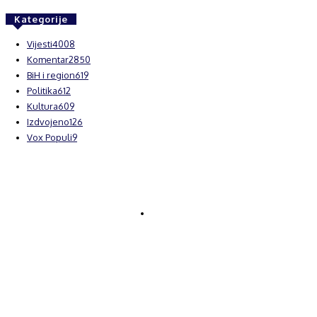
Kategorije
Vijesti
4008
Komentar
2850
BiH i region
619
Politika
612
Kultura
609
Izdvojeno
126
Vox Populi
9
© Brčanski forum.
Impresum