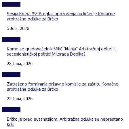
Izdvojeno
Sesija Kruga 99: Proglas upozorenja na kršenje Konačne
arbitražne odluke za Brčko
5 Jula, 2026
Izdvojeno
Kome se gradonačelnik Milić “klanja” Arbitražnoj odluci ili
secesionističkoj politici Milorada Dodika?
28 Juna, 2026
Izdvojeno
Zatraženo formiranja državne komisije za zaštitu Konačne
arbitražne odluke za Brčko
22 Juna, 2026
Izdvojeno
Brčko je pred eutanazijom. Arbitražna odluka se neprestano
krši!