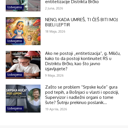
entitetizacije Distrikta Brčko
Izdvojeno
2 Juna, 2026
NENO, KADA UMREŠ, TI ĆEŠ BITI MOJ
BIJELI LEPTIR
18 Maja, 2026
Izdvojeno
Ako ne postoji „entitetizacija“, g. Miliću,
kako to da postoji kontinuitet RS u
Distriktu Brčko, kao što javno
izjavljujete?
Izdvojeno
9 Maja, 2026
Zašto se problem “Srpske kuće” gura
pod tepih, a Bošnjaci u vlasti i opoziciji,
Supervizor i nadležni organi o tome
šute? Šutnju prekinuo poslanik...
Izdvojeno
19 Aprila, 2026