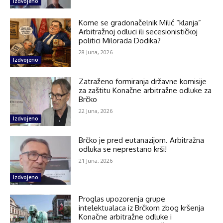
Izdvojeno
Kome se gradonačelnik Milić “klanja”
Arbitražnoj odluci ili secesionističkoj
politici Milorada Dodika?
28 Juna, 2026
Izdvojeno
Zatraženo formiranja državne komisije
za zaštitu Konačne arbitražne odluke za
Brčko
22 Juna, 2026
Izdvojeno
Brčko je pred eutanazijom. Arbitražna
odluka se neprestano krši!
21 Juna, 2026
Izdvojeno
Proglas upozorenja grupe
intelektualaca iz Brčkom zbog kršenja
Konačne arbitražne odluke i