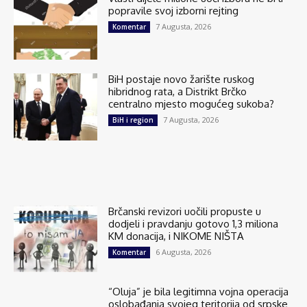
popravile svoj izborni rejting
7 Augusta, 2026
Komentar
BiH postaje novo žarište ruskog
hibridnog rata, a Distrikt Brčko
centralno mjesto mogućeg sukoba?
7 Augusta, 2026
BiH i region
Brčanski revizori uočili propuste u
dodjeli i pravdanju gotovo 1,3 miliona
KM donacija, i NIKOME NIŠTA
6 Augusta, 2026
Komentar
“Oluja” je bila legitimna vojna operacija
oslobađanja svojeg teritorija od srpske