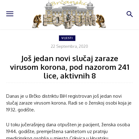
VIJESTI
22 Septembra, 2020
Još jedan novi slučaj zaraze
virusom korona, pod nazorom 241
lice, aktivnih 8
Danas je u Brčko distriktu BiH registrovan još jedan novi
slučaj zaraze virusom korona. Radi se o ženskoj osobi koja je
1932. godište.
U toku jučerašnjeg dana otpušten je pacijent, ženska osoba
1944. godište, premještena sanitetom uz pratnju
medicinskog osoblja u mjesto Crikvica u Hrvatsku.