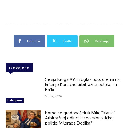
Facebook
Twitter
WhatsApp
Izdvojeno
Sesija Kruga 99: Proglas upozorenja na
kršenje Konačne arbitražne odluke za
Brčko
5 Jula, 2026
Izdvojeno
Kome se gradonačelnik Milić “klanja”
Arbitražnoj odluci ili secesionističkoj
politici Milorada Dodika?