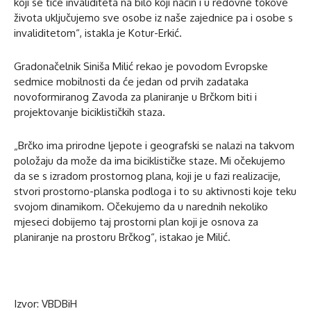
koji se tiče invaliditeta na bilo koji način i u redovne tokove
života uključujemo sve osobe iz naše zajednice pa i osobe s
invaliditetom“, istakla je Kotur-Erkić.
Gradonačelnik Siniša Milić rekao je povodom Evropske
sedmice mobilnosti da će jedan od prvih zadataka
novoformiranog Zavoda za planiranje u Brčkom biti i
projektovanje biciklističkih staza.
„Brčko ima prirodne ljepote i geografski se nalazi na takvom
položaju da može da ima biciklističke staze. Mi očekujemo
da se s izradom prostornog plana, koji je u fazi realizacije,
stvori prostorno-planska podloga i to su aktivnosti koje teku
svojom dinamikom. Očekujemo da u narednih nekoliko
mjeseci dobijemo taj prostorni plan koji je osnova za
planiranje na prostoru Brčkog“, istakao je Milić.
Izvor: VBDBiH