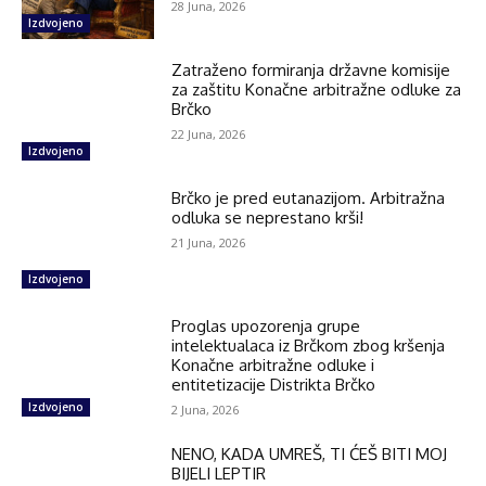
28 Juna, 2026
Izdvojeno
Zatraženo formiranja državne komisije
za zaštitu Konačne arbitražne odluke za
Brčko
22 Juna, 2026
Izdvojeno
Brčko je pred eutanazijom. Arbitražna
odluka se neprestano krši!
21 Juna, 2026
Izdvojeno
Proglas upozorenja grupe
intelektualaca iz Brčkom zbog kršenja
Konačne arbitražne odluke i
entitetizacije Distrikta Brčko
Izdvojeno
2 Juna, 2026
NENO, KADA UMREŠ, TI ĆEŠ BITI MOJ
BIJELI LEPTIR