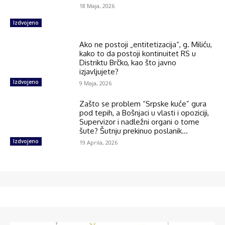
18 Maja, 2026
Izdvojeno
Ako ne postoji „entitetizacija“, g. Miliću,
kako to da postoji kontinuitet RS u
Distriktu Brčko, kao što javno
izjavljujete?
Izdvojeno
9 Maja, 2026
Zašto se problem “Srpske kuće” gura
pod tepih, a Bošnjaci u vlasti i opoziciji,
Supervizor i nadležni organi o tome
šute? Šutnju prekinuo poslanik...
Izdvojeno
19 Aprila, 2026