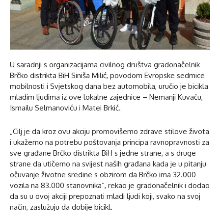
U saradnji s organizacijama civilnog društva gradonačelnik
Brčko distrikta BiH Siniša Milić, povodom Evropske sedmice
mobilnosti i Svjetskog dana bez automobila, uručio je bicikla
mladim ljudima iz ove lokalne zajednice – Nemanji Kuvaču,
Ismailu Selmanoviću i Matei Brkić.
„Cilj je da kroz ovu akciju promovišemo zdrave stilove života
i ukažemo na potrebu poštovanja principa ravnopravnosti za
sve građane Brčko distrikta BiH s jedne strane, a s druge
strane da utičemo na svijest naših građana kada je u pitanju
očuvanje životne sredine s obzirom da Brčko ima 32.000
vozila na 83.000 stanovnika“, rekao je gradonačelnik i dodao
da su u ovoj akciji prepoznati mladi ljudi koji, svako na svoj
način, zaslužuju da dobije bicikl.