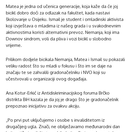
Matea je jedna od učenica generacije, koja kaže da će joj
bicikl dobro doći za odlazak na fakultet, kada nastavi
školovanje u Osijeku. Ismail je student i omladinski aktivista
koji izvještava o mladima iz našeg grada i u svakodnevnim
aktivnostima koristi alternativni prevoz. Nemanja, koji ima
Downov sindrom, voli da pliva i vozi bicikl u slobodno
vrijeme.
Prilikom dodjele bicikala Nemanja, Matea i Ismail su pokazali
veliku radost što su mladi u fokusu i što im se daje na
značaju te se zahvalili gradonačelniku i NVO koji su
učestvovali u organizaciji ovog događaja.
Ana Kotur-Erkić iz Antidiskriminacijskog foruma Brčko
distrikta BiH kazala je da joj je drago što je gradonačelnik
prepoznao inicijativu za ovakvu akciju.
„Po prvi put uključujemo i osobe s invaliditetom iz
drugačijeg ugla. Znači, ne obilježavamo međunarodni dan