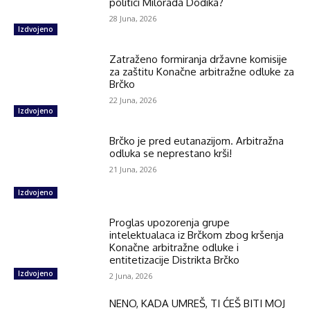
politici Milorada Dodika?
28 Juna, 2026
Izdvojeno
Zatraženo formiranja državne komisije
za zaštitu Konačne arbitražne odluke za
Brčko
22 Juna, 2026
Izdvojeno
Brčko je pred eutanazijom. Arbitražna
odluka se neprestano krši!
21 Juna, 2026
Izdvojeno
Proglas upozorenja grupe
intelektualaca iz Brčkom zbog kršenja
Konačne arbitražne odluke i
entitetizacije Distrikta Brčko
Izdvojeno
2 Juna, 2026
NENO, KADA UMREŠ, TI ĆEŠ BITI MOJ