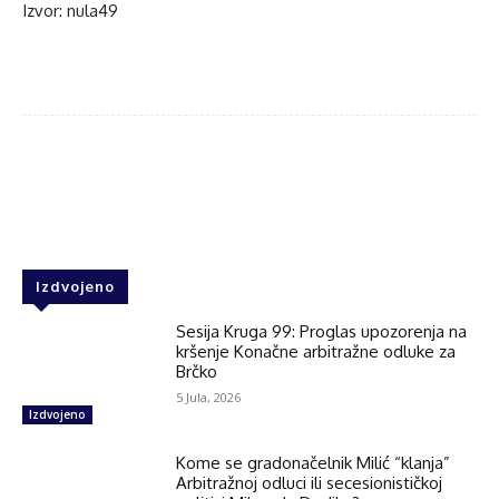
Izvor: nula49
Facebook
Twitter
WhatsApp
Izdvojeno
Sesija Kruga 99: Proglas upozorenja na
kršenje Konačne arbitražne odluke za
Brčko
5 Jula, 2026
Izdvojeno
Kome se gradonačelnik Milić “klanja”
Arbitražnoj odluci ili secesionističkoj