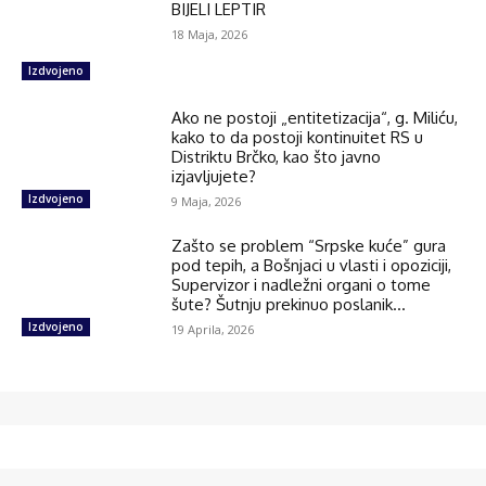
BIJELI LEPTIR
18 Maja, 2026
Izdvojeno
Ako ne postoji „entitetizacija“, g. Miliću,
kako to da postoji kontinuitet RS u
Distriktu Brčko, kao što javno
izjavljujete?
Izdvojeno
9 Maja, 2026
Zašto se problem “Srpske kuće” gura
pod tepih, a Bošnjaci u vlasti i opoziciji,
Supervizor i nadležni organi o tome
šute? Šutnju prekinuo poslanik...
Izdvojeno
19 Aprila, 2026