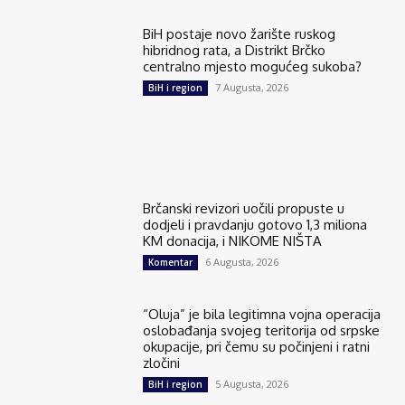
BiH postaje novo žarište ruskog
hibridnog rata, a Distrikt Brčko
centralno mjesto mogućeg sukoba?
7 Augusta, 2026
BiH i region
Brčanski revizori uočili propuste u
dodjeli i pravdanju gotovo 1,3 miliona
KM donacija, i NIKOME NIŠTA
6 Augusta, 2026
Komentar
“Oluja” je bila legitimna vojna operacija
oslobađanja svojeg teritorija od srpske
okupacije, pri čemu su počinjeni i ratni
zločini
5 Augusta, 2026
BiH i region