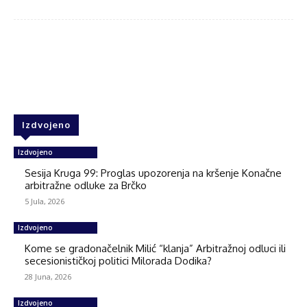
Facebook
Twitter
WhatsApp
Izdvojeno
Izdvojeno
Sesija Kruga 99: Proglas upozorenja na kršenje Konačne
arbitražne odluke za Brčko
5 Jula, 2026
Izdvojeno
Kome se gradonačelnik Milić “klanja” Arbitražnoj odluci ili
secesionističkoj politici Milorada Dodika?
28 Juna, 2026
Izdvojeno