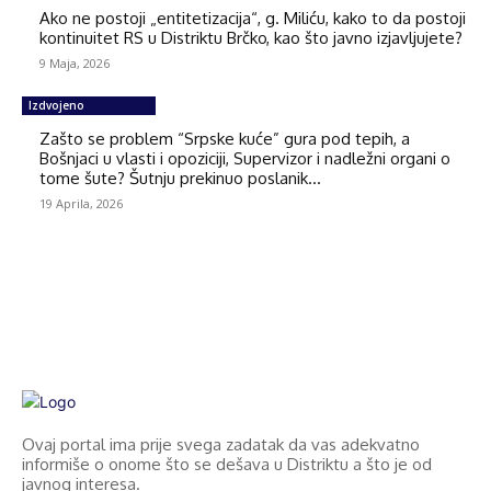
Ako ne postoji „entitetizacija“, g. Miliću, kako to da postoji
kontinuitet RS u Distriktu Brčko, kao što javno izjavljujete?
9 Maja, 2026
Izdvojeno
Zašto se problem “Srpske kuće” gura pod tepih, a
Bošnjaci u vlasti i opoziciji, Supervizor i nadležni organi o
tome šute? Šutnju prekinuo poslanik...
19 Aprila, 2026
Ovaj portal ima prije svega zadatak da vas adekvatno
informiše o onome što se dešava u Distriktu a što je od
javnog interesa.