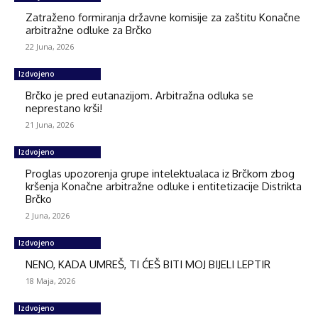
Zatraženo formiranja državne komisije za zaštitu Konačne
arbitražne odluke za Brčko
22 Juna, 2026
Izdvojeno
Brčko je pred eutanazijom. Arbitražna odluka se
neprestano krši!
21 Juna, 2026
Izdvojeno
Proglas upozorenja grupe intelektualaca iz Brčkom zbog
kršenja Konačne arbitražne odluke i entitetizacije Distrikta
Brčko
2 Juna, 2026
Izdvojeno
NENO, KADA UMREŠ, TI ĆEŠ BITI MOJ BIJELI LEPTIR
18 Maja, 2026
Izdvojeno