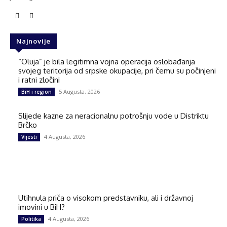
Najnovije
“Oluja” je bila legitimna vojna operacija oslobađanja
svojeg teritorija od srpske okupacije, pri čemu su počinjeni
i ratni zločini
5 Augusta, 2026
BiH i region
Slijede kazne za neracionalnu potrošnju vode u Distriktu
Brčko
4 Augusta, 2026
Vijesti
Utihnula priča o visokom predstavniku, ali i državnoj
imovini u BiH?
4 Augusta, 2026
Politika