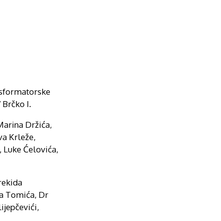
ansformatorske
 Brčko I.
Marina Držića,
va Krleže,
, Luke Ćelovića,
rekida
na Tomića, Dr
ijepčevići,