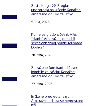
Sesija Kruga 99: Proglas
upozorenja na kršenje Konačne
arbitražne odluke za Brčko
Izdvojeno
5 Jula, 2026
Kome se gradonačelnik Milić
“klanja” Arbitražnoj odluci ili
secesionističkoj politici Milorada
Izdvojeno
Dodika?
28 Juna, 2026
Zatraženo formiranja državne
komisije za zaštitu Konačne
arbitražne odluke za Brčko
Izdvojeno
22 Juna, 2026
Brčko je pred eutanazijom.
Arbitražna odluka se neprestano
krši!