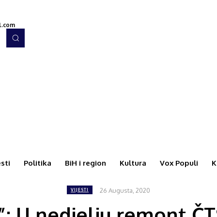
l.com
esti
Politika
BiH i region
Kultura
Vox Populi
K
26 Augusta, 2020
VIJESTI
: U nedjelju remont ČTS