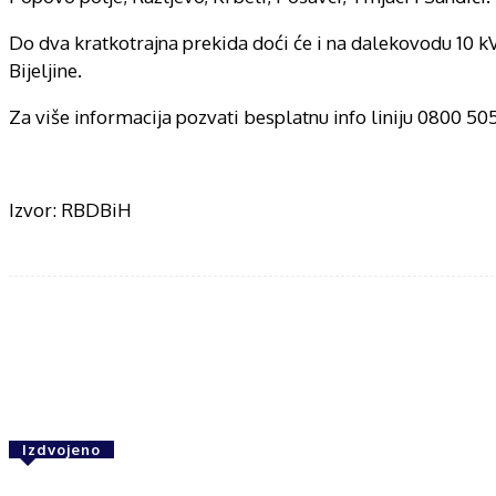
Do dva kratkotrajna prekida doći će i na dalekovodu 10 kV
Bijeljine.
Za više informacija pozvati besplatnu info liniju 0800 505
Izvor: RBDBiH
Share
F
Izdvojeno