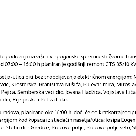
a, te podizanja na viši nivo pogonske spremnosti čvorne tr
od 07:00 – 16:00 h planiran je godišnji remont ČTS 35/10 kV
elja/ulica biti bez snabdijevanja električnom energijom: 
vde, Klosterska, Branislava Nušića, Bulevar mira, Mirosla
ejića, Semberska veći dio, Jovana Hadžića, Vojislava Ilića
dio, Bijeljinska i Put za Luku.
u radova, planirano oko 16:00 h, doći će do kratkotrajnog p
rgijom kod kupaca iz sljedećih naselja/ulica: Josipa Euge
, Stolin dio, Gredice, Brezovo polje, Brezovo polje selo, Sl