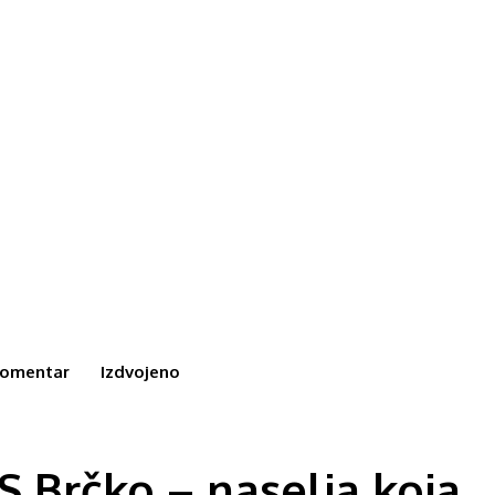
omentar
Izdvojeno
 Brčko – naselja koja