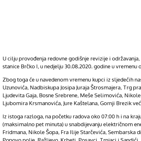
U cilju provođenja redovne godišnje revizije i održavanj
stanice Brčko I, u nedjelju 30.08.2020. godine u vremenu 
Zbog toga će u navedenom vremenu kupci iz sljedećih nas
Uzunovića, Nadbiskupa Josipa Juraja Štrosmajera, Trg pra
Ljudevita Gaja, Bosne Srebrene, Meše Selimovića, Nikole P
Ljubomira Krsmanovića, Jure Kaštelana, Gornji Brezik veći 
Iz istoga razloga, na početku radova oko 07:00 h i na kraj
(maksimalno pet minuta) u snabdijevanju električnom ene
Fridmana, Nikole Šopa, Fra Ilije Starčevića, Sembarska dio
Popovo polje, Ražljevo, Krbeti, Posavci, Trnjaci i Sandići.