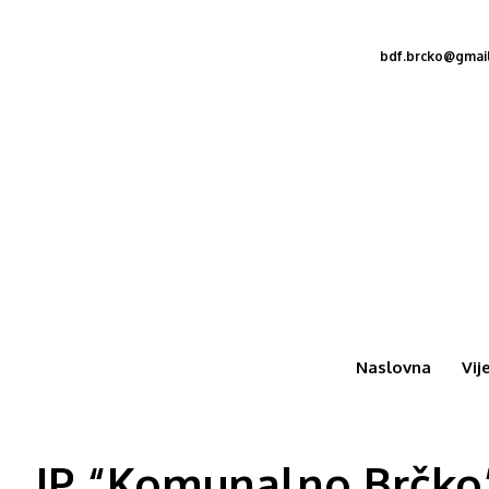
bdf.brcko@gmai
Naslovna
Vij
JP “Komunalno Brčko”