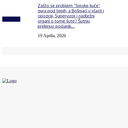
Zašto se problem “Srpske kuće”
gura pod tepih, a Bošnjaci u vlasti i
opoziciji, Supervizor i nadležni
Izdvojeno
organi o tome šute? Šutnju
prekinuo poslanik...
19 Aprila, 2026