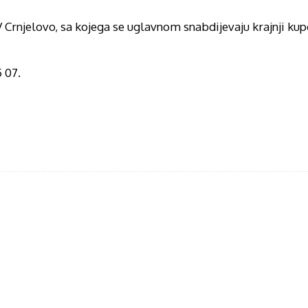
 Crnjelovo, sa kojega se uglavnom snabdijevaju krajnji kup
 07.
acebook
Twitter
WhatsApp