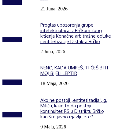
Izdvojeno
21 Juna, 2026
Proglas upozorenja grupe
intelektualaca iz Brčkom zbog
kršenja Konačne arbitražne odluke
Izdvojeno
i entitetizacije Distrikta Brčko
2 Juna, 2026
NENO, KADA UMREŠ, TI ĆEŠ BITI
MOJ BIJELI LEPTIR
Izdvojeno
18 Maja, 2026
Ako ne postoji „entitetizacija“, g.
Miliću, kako to da postoji
kontinuitet RS u Distriktu Brčko,
Izdvojeno
kao što javno izjavljujete?
9 Maja, 2026