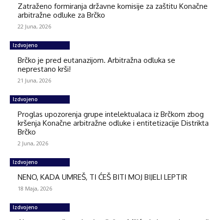
Zatraženo formiranja državne komisije za zaštitu Konačne
arbitražne odluke za Brčko
22 Juna, 2026
Izdvojeno
Brčko je pred eutanazijom. Arbitražna odluka se
neprestano krši!
21 Juna, 2026
Izdvojeno
Proglas upozorenja grupe intelektualaca iz Brčkom zbog
kršenja Konačne arbitražne odluke i entitetizacije Distrikta
Brčko
2 Juna, 2026
Izdvojeno
NENO, KADA UMREŠ, TI ĆEŠ BITI MOJ BIJELI LEPTIR
18 Maja, 2026
Izdvojeno