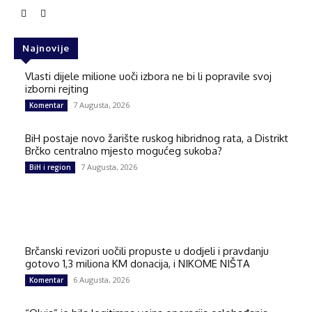
Najnovije
Vlasti dijele milione uoči izbora ne bi li popravile svoj
izborni rejting
7 Augusta, 2026
Komentar
BiH postaje novo žarište ruskog hibridnog rata, a Distrikt
Brčko centralno mjesto mogućeg sukoba?
7 Augusta, 2026
BiH i region
Brčanski revizori uočili propuste u dodjeli i pravdanju
gotovo 1,3 miliona KM donacija, i NIKOME NIŠTA
6 Augusta, 2026
Komentar