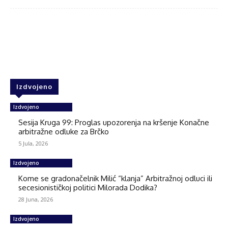
Facebook
Twitter
WhatsApp
Izdvojeno
Izdvojeno
Sesija Kruga 99: Proglas upozorenja na kršenje Konačne
arbitražne odluke za Brčko
5 Jula, 2026
Izdvojeno
Kome se gradonačelnik Milić “klanja” Arbitražnoj odluci ili
secesionističkoj politici Milorada Dodika?
28 Juna, 2026
Izdvojeno