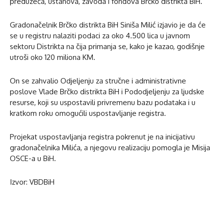
preduzeća, ustanova, zavoda i fondova Brčko distrikta BiH.
Gradonačelnik Brčko distrikta BiH Siniša Milić izjavio je da će
se u registru nalaziti podaci za oko 4.500 lica u javnom
sektoru Distrikta na čija primanja se, kako je kazao, godišnje
utroši oko 120 miliona KM.
On se zahvalio Odjeljenju za stručne i administrativne
poslove Vlade Brčko distrikta BiH i Pododjeljenju za ljudske
resurse, koji su uspostavili privremenu bazu podataka i u
kratkom roku omogućili uspostavljanje registra.
Projekat uspostavljanja registra pokrenut je na inicijativu
gradonačelnika Milića, a njegovu realizaciju pomogla je Misija
OSCE-a u BiH.
Izvor: VBDBiH