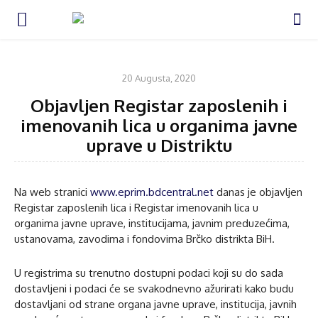
VIJESTI
20 Augusta, 2020
Objavljen Registar zaposlenih i
imenovanih lica u organima javne
uprave u Distriktu
Na web stranici
www.eprim.bdcentral.net
danas je objavljen
Registar zaposlenih lica i Registar imenovanih lica u
organima javne uprave, institucijama, javnim preduzećima,
ustanovama, zavodima i fondovima Brčko distrikta BiH.
U registrima su trenutno dostupni podaci koji su do sada
dostavljeni i podaci će se svakodnevno ažurirati kako budu
dostavljani od strane organa javne uprave, institucija, javnih