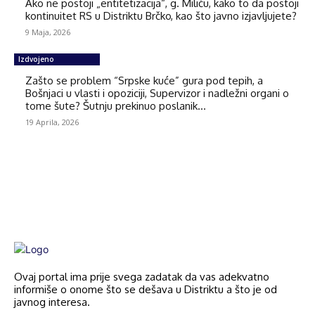
Ako ne postoji „entitetizacija“, g. Miliću, kako to da postoji
kontinuitet RS u Distriktu Brčko, kao što javno izjavljujete?
9 Maja, 2026
Izdvojeno
Zašto se problem “Srpske kuće” gura pod tepih, a
Bošnjaci u vlasti i opoziciji, Supervizor i nadležni organi o
tome šute? Šutnju prekinuo poslanik...
19 Aprila, 2026
Ovaj portal ima prije svega zadatak da vas adekvatno
informiše o onome što se dešava u Distriktu a što je od
javnog interesa.